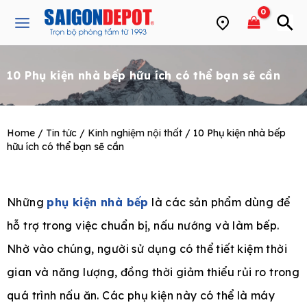
Skip
Main
to
Menu
content
10 Phụ kiện nhà bếp hữu ích có thể bạn sẽ cần
e
Home
/
Tin tức
/
Kinh nghiệm nội thất
/ 10 Phụ kiện nhà bếp
hữu ích có thể bạn sẽ cần
Những
phụ kiện nhà bếp
là các sản phẩm dùng để
hỗ trợ trong việc chuẩn bị, nấu nướng và làm bếp.
Nhờ vào chúng, người sử dụng có thể tiết kiệm thời
gian và năng lượng, đồng thời giảm thiểu rủi ro trong
quá trình nấu ăn. Các phụ kiện này có thể là máy