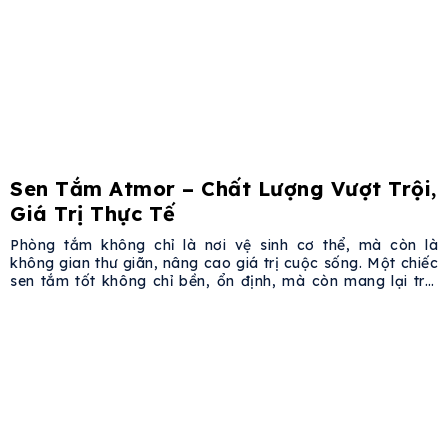
Sen Tắm Atmor – Chất Lượng Vượt Trội,
Giá Trị Thực Tế
Phòng tắm không chỉ là nơi vệ sinh cơ thể, mà còn là
không gian thư giãn, nâng cao giá trị cuộc sống. Một chiếc
sen tắm tốt không chỉ bền, ổn định, mà còn mang lại trải
nghiệm sử dụng tinh tế và tiện nghi. Sen tắm Atmor đáp
ứng tất cả những tiêu