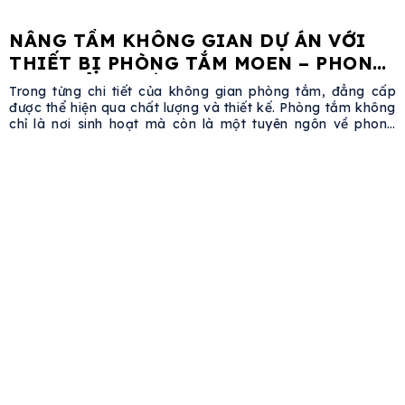
NÂNG TẦM KHÔNG GIAN DỰ ÁN VỚI
THIẾT BỊ PHÒNG TẮM MOEN – PHONG
CÁCH ĐẲNG CẤP TỪ MỸ
Trong từng chi tiết của không gian phòng tắm, đẳng cấp
được thể hiện qua chất lượng và thiết kế. Phòng tắm không
chỉ là nơi sinh hoạt mà còn là một tuyên ngôn về phong
cách sống, đặc biệt trong các dự án cao cấp. Việc lựa
chọn thiết bị vệ sinh đóng vai