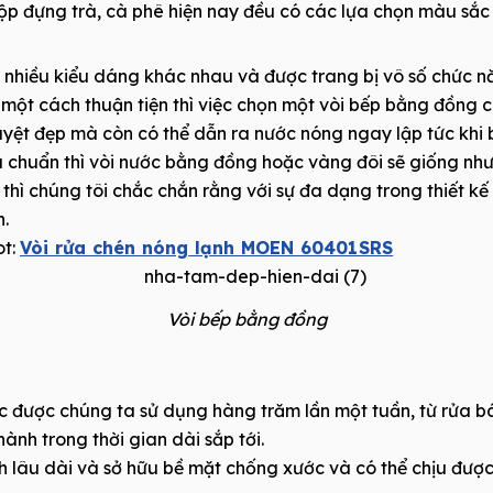
hộp đựng trà, cà phê hiện nay đều có các lựa chọn màu sắ
nhiều kiểu dáng khác nhau và được trang bị vô số chức nă
ột cách thuận tiện thì việc chọn một vòi bếp bằng đồng c
uyệt đẹp mà còn có thể dẫn ra nước nóng ngay lập tức khi 
u chuẩn thì vòi nước bằng đồng hoặc vàng đôi sẽ giống nh
thì chúng tôi chắc chắn rằng với sự đa dạng trong thiết kế
n.
ot:
Vòi rửa chén nóng lạnh MOEN 60401SRS
Vòi bếp bằng đồng
được chúng ta sử dụng hàng trăm lần một tuần, từ rửa bát đ
nh trong thời gian dài sắp tới.
lâu dài và sở hữu bề mặt chống xước và có thể chịu được n