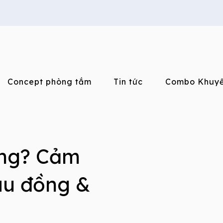
Concept phòng tắm
Tin tức
Combo Khuyế
úng? Cảm
àu đồng &