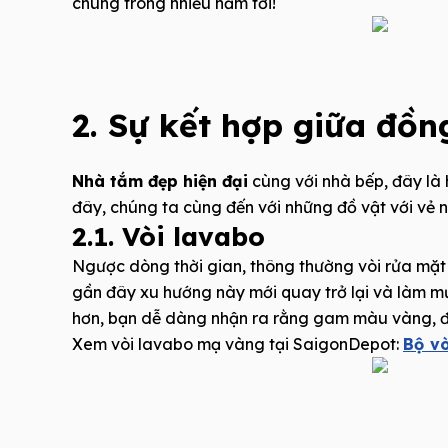
chúng trong nhiều năm tới!
2. Sự kết hợp giữa đồ
Nhà tắm đẹp hiện đại
cùng với nhà bếp, đây là
đây, chúng ta cùng đến với những đồ vật với vẻ n
2.1. Vòi lavabo
Ngược dòng thời gian, thông thường vòi rửa mặt
gần đây xu hướng này mới quay trở lại và làm m
hơn, bạn dễ dàng nhận ra rằng gam màu vàng, đ
Xem vòi lavabo mạ vàng tại SaigonDepot:
Bộ v