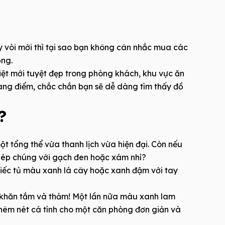
vòi mới thì tại sao bạn không cân nhắc mua các
ồng.
iệt mới tuyệt đẹp trong phòng khách, khu vực ăn
rang điểm, chắc chắn bạn sẽ dễ dàng tìm thấy đồ
?
ột tổng thể vừa thanh lịch vừa hiện đại. Còn nếu
ghép chúng với gạch đen hoặc xám nhỉ?
iếc tủ màu xanh lá cây hoặc xanh đậm với tay
a khăn tắm và thảm! Một lần nữa màu xanh lam
thêm nét cá tính cho một căn phòng đơn giản và