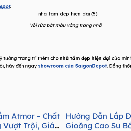
epot
.
Vòi rửa bát màu vàng trang nhã
ý tưởng trang trí thêm cho
nhà tắm đẹp hiện đại
của mình
ới, hãy đến ngay
showroom của SaigonDepot
. Đồng thờ
ắm Atmor – Chất
Hướng Dẫn Lắp Đ
 Vượt Trội, Giá
Gioăng Cao Su B