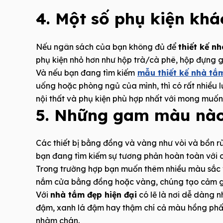
4. Một số phụ kiện khá
Nếu ngân sách của bạn không đủ để
thiết kế nh
phụ kiện nhỏ hơn như hộp trà/cà phê, hộp đựng 
Và nếu bạn đang tìm kiếm
mẫu thiết kế nhà tắ
uống hoặc phòng ngủ của mình, thì có rất nhiều 
nội thất và phụ kiện phù hợp nhất với mong muốn
5. Những gam màu nào
Các thiết bị bằng đồng và vàng như vòi và bồn rửa
bạn đang tìm kiếm sự tương phản hoàn toàn với 
Trong trường hợp bạn muốn thêm nhiều màu sắc v
nắm cửa bằng đồng hoặc vàng, chúng tạo cảm g
Với
nhà tắm đẹp hiện đại
có lẽ là nơi dễ dàng 
đậm, xanh lá đậm hay thậm chí cả màu hồng phấn 
nhàm chán.