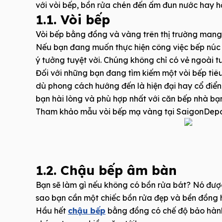
với vòi bếp, bồn rửa chén đến ấm đun nước hay 
1.1. Vòi bếp
Vòi bếp bằng đồng và vàng trên thị trường mang 
Nếu bạn đang muốn thực hiện công việc bếp núc m
ý tưởng tuyệt vời. Chúng không chỉ có vẻ ngoài t
Đối với những bạn đang tìm kiếm một vòi bếp tiê
dù phong cách hướng đến là hiện đại hay cổ điển 
bạn hài lòng và phù hợp nhất với căn bếp nhà bạ
Tham khảo mẫu vòi bếp mạ vàng tại SaigonDep
1.2. Chậu bếp âm bàn
Bạn sẽ làm gì nếu không có bồn rửa bát? Nó được 
sao bạn cần một chiếc bồn rửa đẹp và bền đồng hà
Hầu hết
chậu bếp
bằng đồng có chế độ bảo hành 