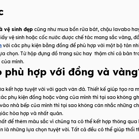
c
à vệ sinh đẹp
cũng như mua bồn rửa bát, chậu lavabo hay 
giấy vệ sinh hoặc cốc nước được chế tác mang sắc vàng, đ
m
với các phụ kiện bằng đồng để phù hợp với một bộ tản nh
lựa chọn. Từ hộp đựng đồ trang sức hay thậm chí cả bàn t
 của mình.
 phù hợp với đồng và vàng
 kết hợp tuyệt vời với gạch vân đá. Thiết kế giúp tạo ra m
các phụ kiện đồng hoặc vàng của mình thì tại sao không 
ào nhà bếp của mình thì tại sao không cân nhắc những ch
iác hòa hợp và nhất quán.
nhất để thêm màu sắc vì chúng ta có thể kết hợp thông qu
là những lựa chọn tuyệt vời. Tất cả đều có thể giúp thổi 