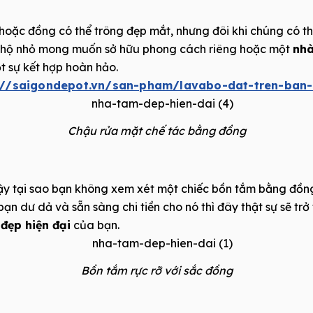
oặc đồng có thể trông đẹp mắt, nhưng đôi khi chúng có thể
ăn hộ nhỏ mong muốn sở hữu phong cách riêng hoặc một
nhà
t sự kết hợp hoàn hảo.
://saigondepot.vn/san-pham/lavabo-dat-tren-ban
Chậu rửa mặt chế tác bằng đồng
ậy tại sao bạn không xem xét một chiếc bồn tắm bằng đồng
n dư dả và sẵn sàng chi tiền cho nó thì đây thật sự sẽ tr
đẹp hiện đại
của bạn.
Bồn tắm rực rỡ với sắc đồng