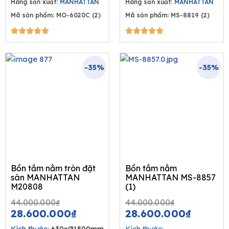
Hãng sản xuất:
MANHATTAN
Hãng sản xuất:
MANHATTAN
Mã sản phẩm: MO-6020C (2)
Mã sản phẩm: MS-8819 (2)
5/5
5/5










-35%
-35%
Bồn tắm nằm tròn đặt
Bồn tắm nằm
sàn MANHATTAN
MANHATTAN MS-8857
M20808
(1)
Original
Current
Original
Curren
44.000.000
₫
44.000.000
₫
price
price
price
price
28.600.000
₫
28.600.000
₫
was:
is:
was:
is: