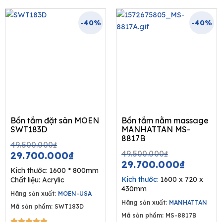
-40%
-40%
Bồn tắm đặt sàn MOEN
Bồn tắm nằm massage
SWT183D
MANHATTAN MS-
8817B
Original
Current
49.500.000
₫
Original
Curren
price
price
49.500.000
₫
29.700.000
₫
price
price
29.700.000
₫
was:
is:
Kích thước: 1600 * 800mm
was:
is:
49.500.000₫.
29.700.000₫.
Kích thước:
1600 x 720 x
Chất liệu: Acrylic
49.500.00
29.700
430mm
Hãng sản xuất:
MOEN-USA
Hãng sản xuất:
MANHATTAN
Mã sản phẩm: SWT183D
Mã sản phẩm: MS-8817B
5/5




