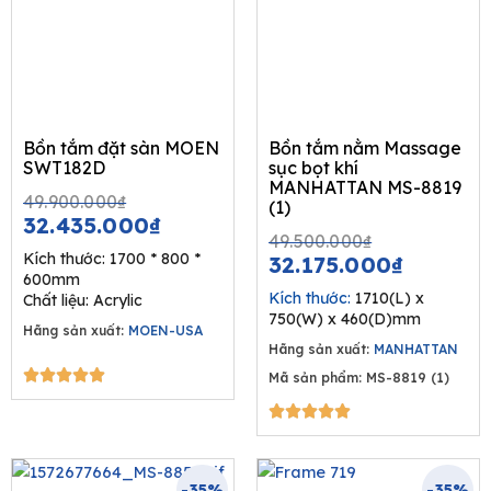
Bồn tắm đặt sàn MOEN
Bồn tắm nằm Massage
SWT182D
sục bọt khí
MANHATTAN MS-8819
Original
Current
49.900.000
₫
(1)
price
price
32.435.000
₫
Original
Current
49.500.000
₫
was:
is:
Kích thước: 1700 * 800 *
price
price
32.175.000
₫
49.900.000₫.
32.435.000₫.
600mm
was:
is:
Kích thước:
1710(L) x
Chất liệu: Acrylic
49.500.00
32.175.
750(W) x 460(D)mm
Hãng sản xuất:
MOEN-USA
Hãng sản xuất:
MANHATTAN
5/5





Mã sản phẩm: MS-8819 (1)
5/5





-35%
-35%