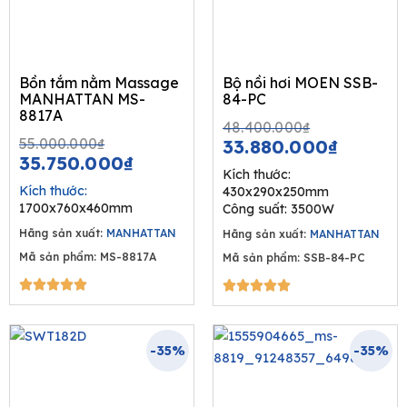
Bồn tắm nằm Massage
Bộ nồi hơi MOEN SSB-
MANHATTAN MS-
84-PC
8817A
Original
Curren
48.400.000
₫
Original
Current
price
price
55.000.000
₫
33.880.000
₫
price
price
35.750.000
₫
was:
is:
Kích thước:
was:
is:
48.400.00
33.880
Kích thước:
430x290x250mm
55.000.000₫.
35.750.000₫.
1700x760x460mm
Công suất: 3500W
Hãng sản xuất:
MANHATTAN
Hãng sản xuất:
MANHATTAN
Mã sản phẩm: MS-8817A
Mã sản phẩm: SSB-84-PC
5/5





5/5





-35%
-35%