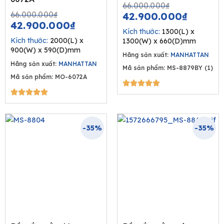
Original
Curren
66.000.000
₫
Original
Current
price
price
66.000.000
₫
42.900.000
₫
price
price
42.900.000
₫
was:
is:
Kích thước:
1300(L) x
was:
is:
66.000.00
42.900
Kích thước:
2000(L) x
1300(W) x 660(D)mm
66.000.000₫.
42.900.000₫.
900(W) x 590(D)mm
Hãng sản xuất:
MANHATTAN
Hãng sản xuất:
MANHATTAN
Mã sản phẩm: MS-8879BY (1)
Mã sản phẩm: MO-6072A
5/5





5/5





-35%
-35%