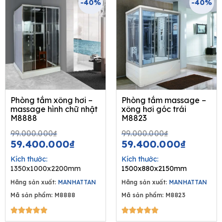
-40%
-40%
Phòng tắm xông hơi –
Phòng tắm massage –
massage hình chữ nhật
xông hơi góc trái
M8888
M8823
Original
Current
Original
Curren
99.000.000
₫
99.000.000
₫
price
price
price
price
59.400.000
₫
59.400.000
₫
was:
is:
was:
is:
Kích thước:
Kích thước:
99.000.000₫.
59.400.000₫.
99.000.00
59.400
1350x1000x2200mm
1500x880x2150mm
Hãng sản xuất:
MANHATTAN
Hãng sản xuất:
MANHATTAN
Mã sản phẩm: M8888
Mã sản phẩm: M8823
5/5
5/5









