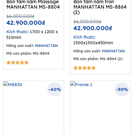
Bồn tắm nằm Massage
Bồn tắm nằm tròn
MANHATTAN MS-8804
MANHATTAN MS-8864
(2)
Original
Current
66.000.000
₫
Original
Curren
price
price
66.000.000
₫
42.900.000
₫
price
price
42.900.000
₫
was:
is:
Kích thước
: 1700 x 1200 x
was:
is:
66.000.000₫.
42.900.000₫.
Kích thước:
510mm
66.000.00
42.900
1500x1500x450mm
Hãng sản xuất:
MANHATTAN
Hãng sản xuất:
MANHATTAN
Mã sản phẩm: MS-8804
Mã sản phẩm: MS-8864 (2)
5/5





5/5





-40%
-50%