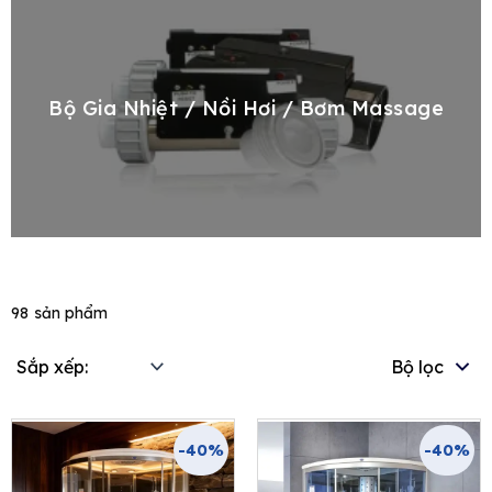
Bộ Gia Nhiệt / Nồi Hơi / Bơm Massage
98
sản phẩm
Bộ lọc
-40%
-40%