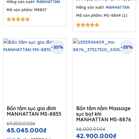
Hãng sản xuất:
MANHATTAN
Hãng sản xuất:
MANHATTAN
Mã sản phẩm: M8837
Mã sản phẩm: MS-8864 (1)
5/5





5/5





-35%
-35%
Bồn tắm sục gia đình
Bồn tắm nằm Massage
MANHATTAN MS-8855
sục bọt khí
MANHATTAN MS-8876
Original
Current
69.300.000
₫
Original
Curren
price
price
66.000.000
₫
45.045.000
₫
price
price
42.900.000
₫
was:
is: