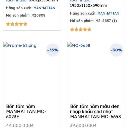
Kích thước:
630xØ1500mm
Kích thước:
44.000.000₫.
28.600.000₫.
44.000.00
28.600
1950x1150x590mm
Hãng sản xuất:
MANHATTAN
Hãng sản xuất:
MANHATTAN
Mã sản phẩm: M20808
Mã sản phẩm: MS-8857 (1)
5/5





5/5





-35%
-30%
Bồn tắm nằm
Bồn tắm nằm màu đen
MANHATTAN MO-
nhập khẩu chữ nhật
6023F
MANHATTAN MO-6658
Original
Current
Original
Current
44.000.000
₫
39.600.000
₫