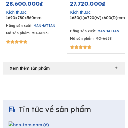
price
price
price
price
28.600.000
₫
27.720.000
₫
was:
is:
was:
is:
Kích thước:
Kích thước:
44.000.000₫.
28.600.000₫.
39.600.00
27.720.
1690x780x560mm
1680(L)x720(W)x600(D)mm
Hãng sản xuất:
MANHATTAN
Hãng sản xuất:
MANHATTAN
Mã sản phẩm: MO-6023F
Mã sản phẩm: MO-6658
5/5





5/5





Xem thêm sản phẩm
Tin tức về sản phẩm