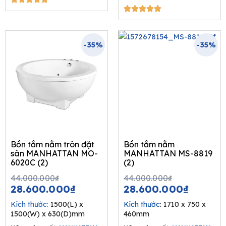
5/5





-35%
-35%
Bồn tắm nằm tròn đặt
Bồn tắm nằm
sàn MANHATTAN MO-
MANHATTAN MS-8819
6020C (2)
(2)
Original
Current
Original
Curren
44.000.000
₫
44.000.000
₫
price
price
price
price
28.600.000
₫
28.600.000
₫
was:
is:
was:
is:
Kích thước:
1500(L) x
Kích thước
: 1710 x 750 x
44.000.000₫.
28.600.000₫.
44.000.00
28.600
1500(W) x 630(D)mm
460mm