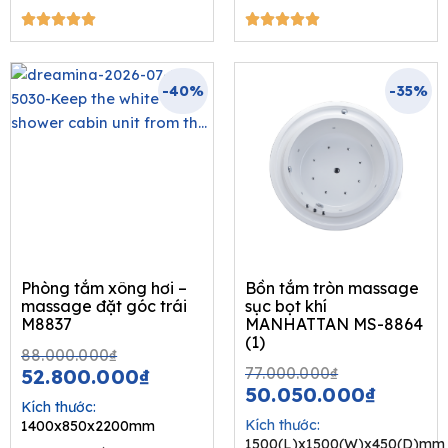
5/5
5/5










-40%
-35%
Phòng tắm xông hơi –
Bồn tắm tròn massage
massage đặt góc trái
sục bọt khí
M8837
MANHATTAN MS-8864
(1)
Original
Current
88.000.000
₫
Original
Curren
price
price
77.000.000
₫
52.800.000
₫
price
price
50.050.000
₫
was:
is:
Kích thước:
was:
is:
88.000.000₫.
52.800.000₫.
Kích thước:
1400x850x2200mm
77.000.000
50.050
1500(L)x1500(W)x450(D)mm