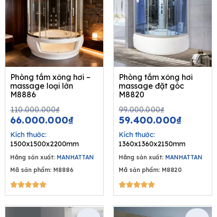
Phòng tắm xông hơi –
Phòng tắm xông hơi
massage loại lớn
massage đặt góc
M8886
M8820
Original
Current
Original
Curren
110.000.000
₫
99.000.000
₫
price
price
price
price
66.000.000
₫
59.400.000
₫
was:
is:
was:
is:
Kích thước:
Kích thước:
110.000.000₫.
66.000.000₫.
99.000.00
59.400
1500x1500x2200mm
1360x1360x2150mm
Hãng sản xuất:
MANHATTAN
Hãng sản xuất:
MANHATTAN
Mã sản phẩm: M8886
Mã sản phẩm: M8820
5/5
5/5









