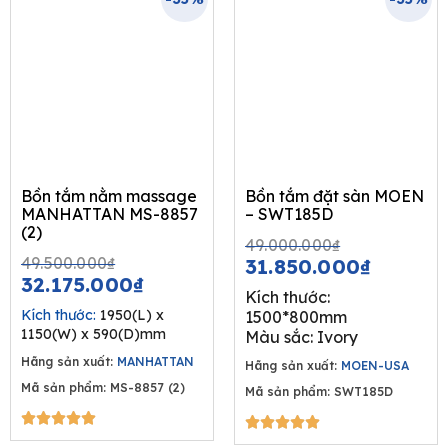
Bồn tắm nằm massage
Bồn tắm đặt sàn MOEN
MANHATTAN MS-8857
– SWT185D
(2)
Original
Curren
49.000.000
₫
Original
Current
price
price
49.500.000
₫
31.850.000
₫
price
price
32.175.000
₫
was:
is:
Kích thước:
was:
is:
49.000.00
31.850.
Kích thước:
1950(L) x
1500*800mm
49.500.000₫.
32.175.000₫.
1150(W) x 590(D)mm
Màu sắc: Ivory
Hãng sản xuất:
MANHATTAN
Hãng sản xuất:
MOEN-USA
Mã sản phẩm: MS-8857 (2)
Mã sản phẩm: SWT185D
5/5





5/5




