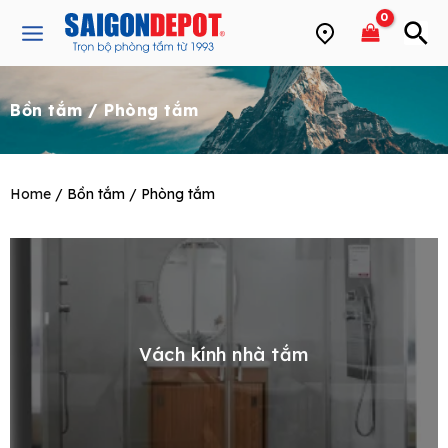
Skip
Main
to
Menu
content
Bồn tắm / Phòng tắm
e
Home
/ Bồn tắm / Phòng tắm
Vách kính nhà tắm