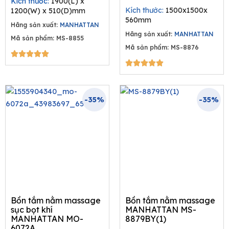
Kích thước:
1900(L) x
was:
is:
69.300.000₫.
45.045.000₫.
Kích thước:
1500x1500x
1200(W) x 510(D)mm
66.000.00
42.900
560mm
Hãng sản xuất:
MANHATTAN
Hãng sản xuất:
MANHATTAN
Mã sản phẩm: MS-8855
Mã sản phẩm: MS-8876
5/5





5/5





-35%
-35%
Bồn tắm nằm massage
Bồn tắm nằm massage
sục bọt khí
MANHATTAN MS-
MANHATTAN MO-
8879BY(1)
6072A