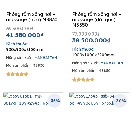
Phòng tắm xông hơi –
Phòng tắm xông hơi –
massage (tròn) M8830
massage (đặt góc)
M8850
Original
Current
69.300.000
₫
Original
Curren
price
price
77.000.000
₫
41.580.000
₫
price
price
38.500.000
₫
was:
is:
Kích thước:
was:
is:
69.300.000₫.
41.580.000₫.
Kích thước:
900x900x2150mm
77.000.000
38.500
1000x1000x2200mm
Hãng sản xuất:
MANHATTAN
Hãng sản xuất:
MANHATTAN
Mã sản phẩm: M8830
Mã sản phẩm: M8850
5/5





5/5





-35%
-30%