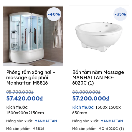
-40%
-35%
Phòng tắm xông hơi –
Bồn tắm nằm Massage
massage góc phải
MANHATTAN MO-
Manhattan M8816
6020C (1)
Original
Current
Original
Curren
95.700.000
₫
88.000.000
₫
price
price
price
price
57.420.000
₫
57.200.000
₫
was:
is:
was:
is:
Kích thước:
Kích thước:
1500x 1500x
95.700.000₫.
57.420.000₫.
88.000.00
57.200.
1500x900x2150cm
630mm
Hãng sản xuất:
MANHATTAN
Hãng sản xuất:
MANHATTAN
Mã sản phẩm: M8816
Mã sản phẩm: MO-6020C (1)