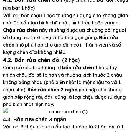
rửa bát 1 hộc)
Với loại bồn chậu 1 hộc thường sử dụng cho không gian
nhỏ. Có cấu tạo hình chữ nhật, hình tròn hoặc vuông.
Chậu rửa chén
này thường được ưa chuộng bởi người
sử dụng muốn khu vực nhà bếp gọn gàng.
Bồn rửa
chén
nhỏ phù hợp cho gia đình có ít thành viên và số
lượng chén dĩa không nhiều.
4.2. Bồn rửa chén đôi
(2 hộc)
Cũng có cấu tạo tương tự
bồn rửa chén
1 hộc. Tuy
nhiên chậu đôi sẽ to hơn và thường kích thước 2 chậu
không bằng nhau (phổ biến nhất là một chậu to và 1
chậu nhỏ).
Bồn rửa chén 2 ngăn
phù hợp cho không
gian bếp rộng rãi, đâu cũng là loại chậu được sử dụng
phổ biến nhất hiện nay.
4.3. Bồn rửa chén 3 ngăn
Với loại 3 chậu rửa có cấu tạo thường là 2 hộc lớn là 1