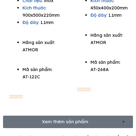
Chất liệu:
inox
Kích thước:
was:
is:
3.960.000₫.
2.574.
Kích thước:
450x400x200mm
4.400.000₫.
2.860.000₫.
900x500x220mm
Độ dày:
1.1mm
Độ dày:
1.1mm
Hãng sản xuất:
Hãng sản xuất:
ATMOR
ATMOR
Mã sản phẩm:
Mã sản phẩm:
AT-268A
AT-122C
5/5





5/5





Xem thêm sản phẩm