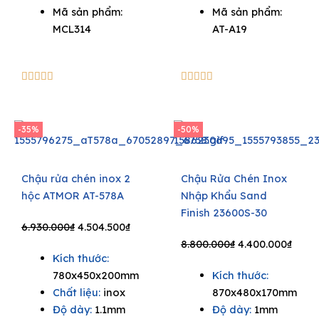
Mã sản phẩm:
Mã sản phẩm:
MCL314
AT-A19
5/5
5/5










-35%
-50%
Chậu rửa chén inox 2
Chậu Rửa Chén Inox
hộc ATMOR AT-578A
Nhập Khẩu Sand
Finish 23600S-30
Original
Current
6.930.000
₫
4.504.500
₫
price
price
Original
Curr
8.800.000
₫
4.400.000
₫
Kích thước:
was:
is:
price
price
780x450x200mm
Kích thước:
6.930.000₫.
4.504.500₫.
was:
is:
Chất liệu:
inox
870x480x170mm
8.800.000₫.
4.400
Độ dày:
1.1mm
Độ dày:
1mm