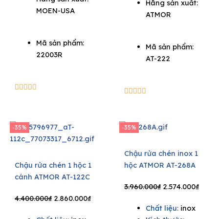
Hãng sản xuất:
MOEN-USA
ATMOR
Mã sản phẩm:
Mã sản phẩm:
22003R
AT-222
5/5





5/5





-35%
-35%
Chậu rửa chén inox 1
Chậu rửa chén 1 hộc 1
hộc ATMOR AT-268A
cánh ATMOR AT-122C
Original
Curre
3.960.000
₫
2.574.000
₫
Original
Current
price
price
4.400.000
₫
2.860.000
₫
Chất liệu:
inox
price
price
was:
is: