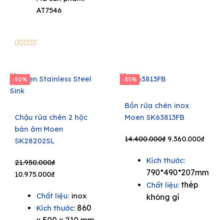
AT7546
5/5





-50%
-35%
Bồn rửa chén inox
Chậu rửa chén 2 hộc
Moen SK63813FB
bán âm Moen
Original
Curr
14.400.000
₫
9.360.000
₫
SK28202SL
price
pric
Kích thước:
Original
Current
was:
is:
21.950.000
₫
790*490*207mm
price
price
14.400.000₫.
9.36
10.975.000
₫
thép
Chất liệu:
was:
is:
Chất liệu:
inox
không gỉ
21.950.000₫.
10.975.000₫.
860
Kích thước:
x 500 x 210 mm