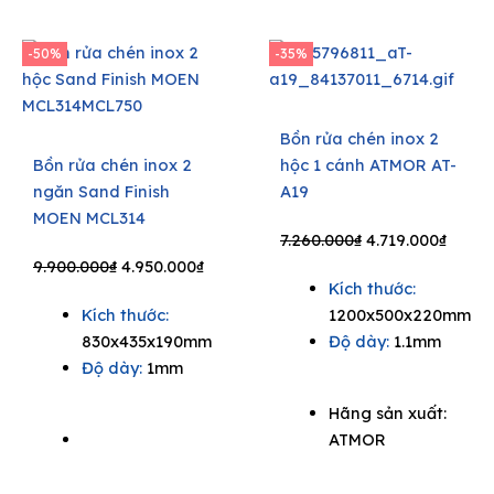
-50%
-35%
Bồn rửa chén inox 2
Bồn rửa chén inox 2
hộc 1 cánh ATMOR AT-
ngăn Sand Finish
A19
MOEN MCL314
Original
Curre
7.260.000
₫
4.719.000
₫
Original
Current
price
price
9.900.000
₫
4.950.000
₫
Kích thước:
price
price
was:
is:
Kích thước:
1200x500x220mm
was:
is:
7.260.000₫.
4.719.
830x435x190mm
Độ dày:
1.1mm
9.900.000₫.
4.950.000₫.
Độ dày:
1mm
Hãng sản xuất:
ATMOR