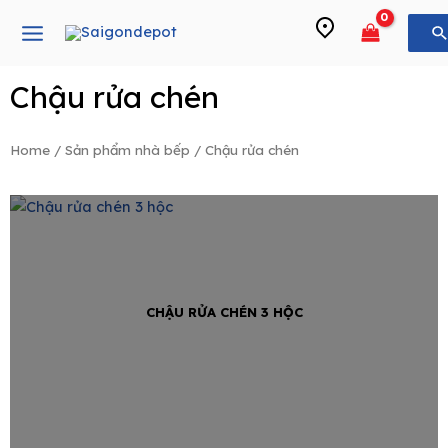
Skip
Main
to
Menu
content
Chậu rửa chén
e
Home
/
Sản phẩm nhà bếp
/ Chậu rửa chén
CHẬU RỬA CHÉN 3 HỘC