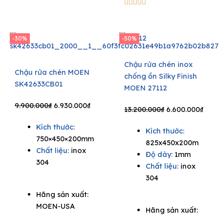
5/5





-30%
-50%
Chậu rửa chén inox
Chậu rửa chén MOEN
chống ồn Silky Finish
SK42633CB01
MOEN 27112
Original
Current
9.900.000
₫
6.930.000
₫
Original
Curr
13.200.000
₫
6.600.000
₫
price
price
price
pric
Kích thước:
was:
is:
Kích thước:
was:
is:
750×450×200mm
9.900.000₫.
6.930.000₫.
825x450x200m
13.200.000₫.
6.60
Chất liệu:
inox
Độ dày:
1mm
304
Chất liệu:
inox
304
Hãng sản xuất:
MOEN-USA
Hãng sản xuất: