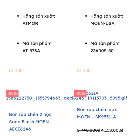
Hãng sản xuất:
Hãng sản xuất:
ATMOR
MOEN-USA
Mã sản phẩm:
Mã sản phẩm:
AT-578A
23600S-30
5/5
5/5










-50%
-30%
Bồn rửa chén inox
Bồn rửa chén 2 hộc
MOEN – SK93511A
Sand Finish MOEN
AECI8246
Original
Curre
5.940.000
₫
4.158.000
₫