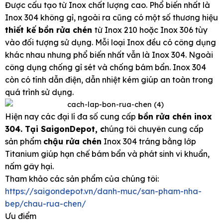
Được cấu tạo từ Inox chất lượng cao. Phổ biến nhất là
Inox 304 không gỉ, ngoài ra cũng có một số thương hiệu
thiết kế bồn rửa chén
từ Inox 210 hoặc Inox 306 tùy
vào đối tượng sử dụng. Mỗi loại Inox đều có công dụng
khác nhau nhưng phổ biến nhất vẫn là Inox 304. Ngoài
công dụng chống gỉ sét và chống bám bẩn. Inox 304
còn có tính dẫn điện, dẫn nhiệt kém giúp an toàn trong
quá trình sử dụng.
Hiện nay các đại lí đa số cung cấp
bồn rửa chén inox
304. Tại SaigonDepot, c
húng tôi chuyên cung cấp
sản phẩm
chậu rửa chén
Inox 304 tráng bằng lớp
Titanium giúp hạn chế bám bẩn và phát sinh vi khuẩn,
nấm gây hại.
Tham khảo các sản phẩm của chúng tôi:
https://saigondepot.vn/danh-muc/san-pham-nha-
bep/chau-rua-chen/
Ưu điểm