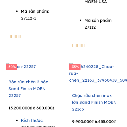
MOEN-USA
Mã sản phẩm:
27112-1
Mã sản phẩm:
27112
5/5





5/5





-50%
-35%
Bồn rửa chén 2 hộc
Sand Finish MOEN
22257
Chậu rửa chén inox
lớn Sand Finish MOEN
Original
Current
13.200.000
₫
6.600.000
₫
22163
price
price
Kích thước:
was:
is:
Original
Curre
9.900.000
₫
6.435.000
₫