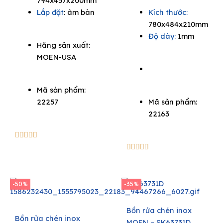
794x457x200mm
13.200.000₫.
6.600.000₫.
price
price
Lắp đặt
: âm bàn
Kích thước:
was:
is:
780x484x210mm
9.900.000₫.
6.435
Độ dày:
1mm
Hãng sản xuất:
MOEN-USA
Mã sản phẩm:
22257
Mã sản phẩm:
22163
5/5





5/5





-50%
-35%
Bồn rửa chén inox
Bồn rửa chén inox
MOEN – SK63731D