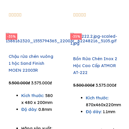
5/5
5/5










-35%
-35%
Chậu rửa chén vuông
Bồn Rửa Chén Inox 2
1 hộc Sand Finish
Hộc Cao Cấp ATMOR
MOEN 22003R
AT-222
Original
Current
5.500.000
₫
3.575.000
₫
Original
Curre
5.500.000
₫
3.575.000
₫
price
price
price
price
Kích thước:
580
was:
is:
Kích thước:
was:
is:
x 480 x 200mm
5.500.000₫.
3.575.000₫.
870x460x220mm
5.500.000₫.
3.575.
Độ dày:
0.8mm
Độ dày:
1.1mm
Hãng sản xuất: