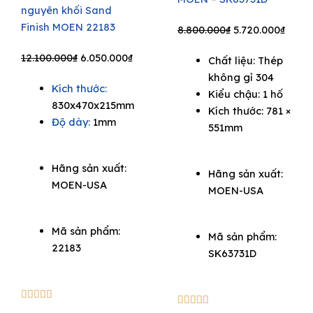
nguyên khối Sand
Finish MOEN 22183
Original
Curre
8.800.000
₫
5.720.000
₫
price
price
Original
Current
12.100.000
₫
6.050.000
₫
Chất liệu: Thép
was:
is:
price
price
không gỉ 304
8.800.000₫.
5.720
Kích thước:
was:
is:
Kiểu chậu: 1 hố
830x470x215mm
12.100.000₫.
6.050.000₫.
Kích thước: 781 ×
Độ dày:
1mm
551mm
Hãng sản xuất:
Hãng sản xuất:
MOEN-USA
MOEN-USA
Mã sản phẩm:
Mã sản phẩm:
22183
SK63731D
5/5





5/5




