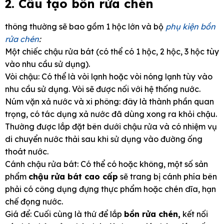
2. Cấu tạo bồn rửa chén
thông thường sẽ bao gồm 1 hộc lớn và bộ
phụ kiện bồn
rửa chén
:
Một chiếc chậu rửa bát (có thể có 1 hộc, 2 hộc, 3 hộc tùy
vào nhu cầu sử dụng).
Vòi chậu: Có thể là vòi lạnh hoặc vòi nóng lạnh tùy vào
nhu cầu sử dụng. Vòi sẽ được nối với hệ thống nước.
Núm vặn xả nước và xi phông: đây là thành phần quan
trọng, có tác dụng xả nước đã dùng xong ra khỏi chậu.
Thường được lắp đặt bên dưới chậu rửa và có nhiệm vụ
di chuyển nước thải sau khi sử dụng vào đường ống
thoát nước.
Cánh chậu rửa bát: Có thể có hoặc không, một số sản
phẩm
chậu rửa bát cao cấp
sẽ trang bị cánh phía bên
phải có công dụng đựng thực phẩm hoặc chén dĩa, hạn
chế đọng nước.
Giá để: Cuối cùng là thứ để lắp
bồn rửa chén,
kết nối