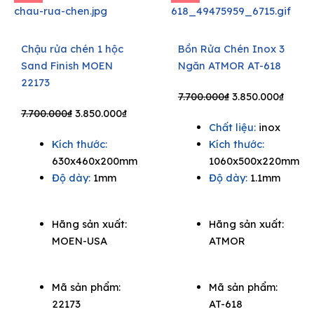
Chậu rửa chén 1 hộc
Bồn Rửa Chén Inox 3
Sand Finish MOEN
Ngăn ATMOR AT-618
22173
Original
Curre
7.700.000
₫
3.850.000
₫
Original
Current
price
price
7.700.000
₫
3.850.000
₫
Chất liệu:
inox
price
price
was:
is:
Kích thước:
Kích thước:
was:
is:
7.700.000₫.
3.850.
630x460x200mm
1060x500x220mm
7.700.000₫.
3.850.000₫.
Độ dày:
1mm
Độ dày:
1.1mm
Hãng sản xuất:
Hãng sản xuất:
MOEN-USA
ATMOR
Mã sản phẩm:
Mã sản phẩm:
22173
AT-618