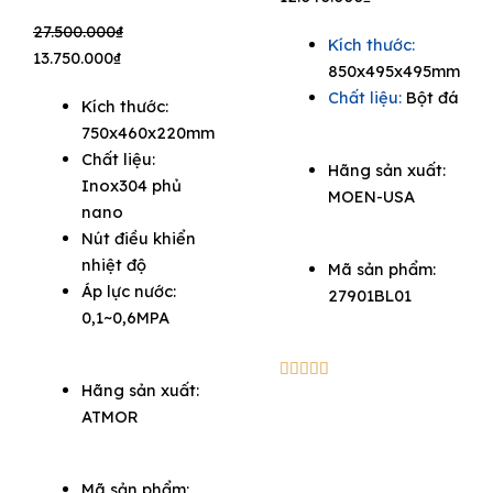
was:
is:
Original
Current
27.500.000
₫
Kích thước:
17.200.000₫.
12.040.000₫.
price
price
13.750.000
₫
850x495x495mm
was:
is:
Chất liệu:
Bột đá
Kích thước:
27.500.000₫.
13.750.000₫.
750x460x220mm
Chất liệu:
Hãng sản xuất:
Inox304 phủ
MOEN-USA
nano
Nút điều khiển
nhiệt độ
Mã sản phẩm:
Áp lực nước:
27901BL01
0,1~0,6MPA
5/5





Hãng sản xuất:
ATMOR
Mã sản phẩm: