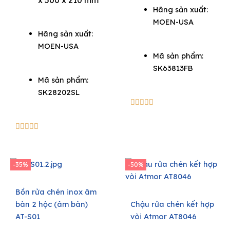
Hãng sản xuất:
MOEN-USA
Hãng sản xuất:
MOEN-USA
Mã sản phẩm:
SK63813FB
Mã sản phẩm:
SK28202SL
5/5





5/5





-35%
-50%
Bồn rửa chén inox âm
bàn 2 hộc (âm bàn)
Chậu rửa chén kết hợp
AT-S01
vòi Atmor AT8046