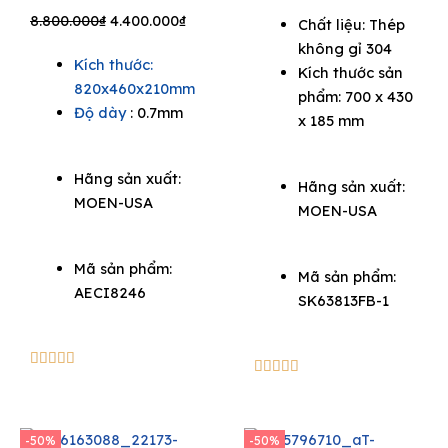
price
price
Original
Current
8.800.000
₫
4.400.000
₫
Chất liệu: Thép
was:
is:
price
price
không gỉ 304
5.940.000₫.
4.158.
Kích thước:
was:
is:
Kích thước sản
820x460x210mm
8.800.000₫.
4.400.000₫.
phẩm: 700 x 430
Độ dày
: 0.7mm
x 185 mm
Hãng sản xuất:
Hãng sản xuất:
MOEN-USA
MOEN-USA
Mã sản phẩm:
Mã sản phẩm:
AECI8246
SK63813FB-1
5/5





5/5





-50%
-50%