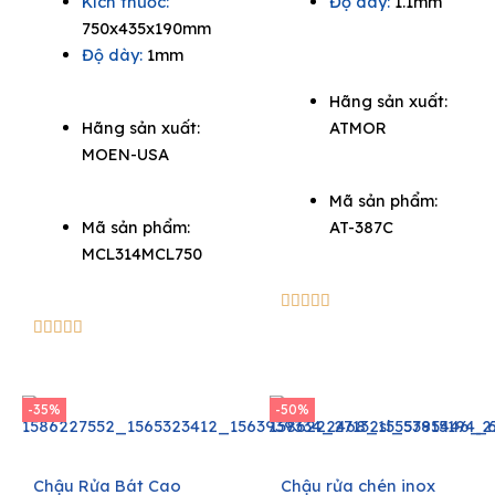
Kích thước:
Độ dày:
1.1mm
was:
is:
750x435x190mm
7.920.000₫.
5.148.000₫.
Độ dày:
1mm
Hãng sản xuất:
Hãng sản xuất:
ATMOR
MOEN-USA
Mã sản phẩm:
Mã sản phẩm:
AT-387C
MCL314MCL750
5/5





5/5





-35%
-50%
Chậu Rửa Bát Cao
Chậu rửa chén inox