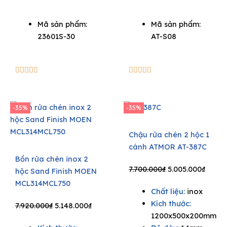
Mã sản phẩm:
Mã sản phẩm:
23601S-30
AT-S08
5/5
5/5










-35%
-35%
Chậu rửa chén 2 hộc 1
cánh ATMOR AT-387C
Bồn rửa chén inox 2
Original
Curre
7.700.000
₫
5.005.000
₫
hộc Sand Finish MOEN
price
price
MCL314MCL750
Chất liệu:
inox
was:
is:
Kích thước:
Original
Current
7.700.000₫.
5.005.
7.920.000
₫
5.148.000
₫
1200x500x200mm
price
price