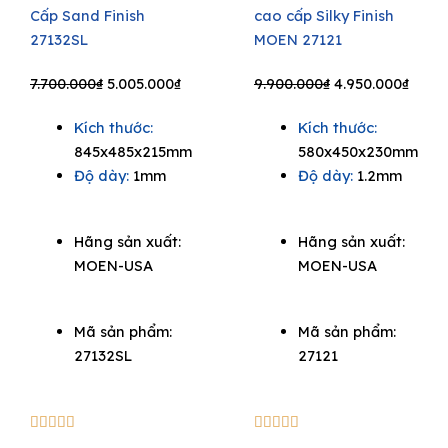
Cấp Sand Finish
cao cấp Silky Finish
27132SL
MOEN 27121
Original
Current
Original
Curre
7.700.000
₫
5.005.000
₫
9.900.000
₫
4.950.000
₫
price
price
price
price
Kích thước:
Kích thước:
was:
is:
was:
is:
845x485x215mm
580x450x230mm
7.700.000₫.
5.005.000₫.
9.900.000₫.
4.950
Độ dày:
1mm
Độ dày:
1.2mm
Hãng sản xuất:
Hãng sản xuất:
MOEN-USA
MOEN-USA
Mã sản phẩm:
Mã sản phẩm:
27132SL
27121
5/5
5/5









