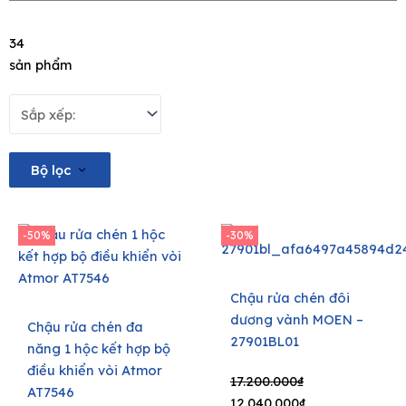
34
sản phẩm
Bộ lọc
-50%
-30%
Chậu rửa chén đôi
dương vành MOEN –
Chậu rửa chén đa
27901BL01
năng 1 hộc kết hợp bộ
điều khiển vòi Atmor
Original
Current
17.200.000
₫
AT7546
price
price
12.040.000
₫