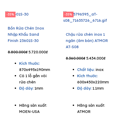
-35%
-35%
Bồn Rửa Chén Inox
Nhập Khẩu Sand
Chậu rửa chén inox 1
Finish 23601S-30
ngăn (âm bàn) ATMOR
AT-S08
Original
Current
8.800.000
₫
5.720.000
₫
price
price
Original
Curre
8.360.000
₫
5.434.000
₫
Kích thước:
was:
is:
price
price
870x495x190mm
Chất liệu:
inox
8.800.000₫.
5.720.000₫.
was:
is:
Có 1 lỗ gắn vòi
Kích thước:
8.360.000₫.
5.434.
rửa chén
600x450x220mm
Độ dày:
1mm
Độ dày:
1.1mm
Hãng sản xuất:
Hãng sản xuất:
MOEN-USA
ATMOR