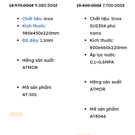
Original
Current
Original
Curr
13.970.000
₫
9.080.500
₫
15.400.000
₫
7.700.000
₫
price
price
price
price
Chất liệu:
inox
Chất liệu: Inox
was:
is:
was:
is:
Kích thước:
SUS304 phủ
13.970.000₫.
9.080.500₫.
15.400.000₫.
7.700
980x450x220mm
nano
Độ dày:
1.1mm
Kích thước:
800x460x220mm
Áp lực nước:
Hãng sản xuất:
0,1~0,6MPA
ATMOR
Hãng sản xuất:
Mã sản phẩm:
ATMOR
AT-S01
Mã sản phẩm:
5/5





AT8046