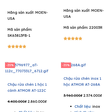
Hãng sản xuất:
MOEN-
Hãng sản xuất:
MOEN-
USA
USA
Mã sản phẩm: 22003R
Mã sản phẩm:
SK63813FB-1
5/5





5/5





-35%
-35%
Chậu rửa chén inox 1
Chậu rửa chén 1 hộc 1
hộc ATMOR AT-268A
cánh ATMOR AT-122C
Original
Curre
3.960.000
₫
2.574.000
₫
Original
Current
price
price
4.400.000
₫
2.860.000
₫
Chất liệu:
inox
price
price
was:
is: