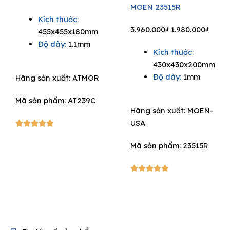
MOEN 23515R
price
price
Kích thước:
was:
is:
Original
Curre
3.960.000
₫
1.980.000
₫
455x455x180mm
3.630.000₫.
2.359.500₫.
price
price
Độ dày:
1.1mm
Kích thước:
was:
is:
430x430x200mm
3.960.000₫.
1.980.
Độ dày:
1mm
Hãng sản xuất:
ATMOR
Mã sản phẩm: AT239C
Hãng sản xuất:
MOEN-
USA
5/5





Mã sản phẩm: 23515R
5/5




