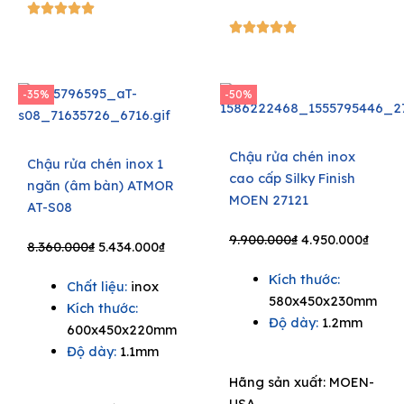
5/5





5/5





-35%
-50%
Chậu rửa chén inox
Chậu rửa chén inox 1
cao cấp Silky Finish
ngăn (âm bàn) ATMOR
MOEN 27121
AT-S08
Original
Curre
9.900.000
₫
4.950.000
₫
Original
Current
8.360.000
₫
5.434.000
₫
price
price
price
price
Kích thước:
was:
is:
Chất liệu:
inox
was:
is:
580x450x230mm
9.900.000₫.
4.950
Kích thước:
8.360.000₫.
5.434.000₫.
Độ dày:
1.2mm
600x450x220mm
Độ dày:
1.1mm
Hãng sản xuất:
MOEN-
USA