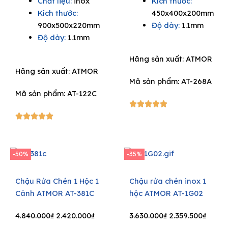
Chất liệu:
inox
Kích thước:
was:
is:
3.960.000₫.
2.574.
Kích thước:
450x400x200mm
4.400.000₫.
2.860.000₫.
900x500x220mm
Độ dày:
1.1mm
Độ dày:
1.1mm
Hãng sản xuất:
ATMOR
Hãng sản xuất:
ATMOR
Mã sản phẩm: AT-268A
Mã sản phẩm: AT-122C
5/5





5/5





-50%
-35%
Chậu Rửa Chén 1 Hộc 1
Chậu rửa chén inox 1
Cánh ATMOR AT-381C
hộc ATMOR AT-1G02
Original
Current
Original
Curre
4.840.000
₫
2.420.000
₫
3.630.000
₫
2.359.500
₫
price
price
price
price