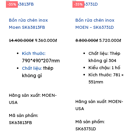
-35%
-35%
Bồn rửa chén inox
Bồn rửa chén inox
Moen SK63813FB
MOEN – SK63731D
e
Original
Current
Original
Curre
14.400.000
₫
9.360.000
₫
8.800.000
₫
5.720.000
₫
price
price
price
price
Kích thước:
Chất liệu: Thép
was:
is:
was:
is:
790*490*207mm
không gỉ 304
14.400.000₫.
9.360.000₫.
8.800.000₫.
5.720
Kiểu chậu: 1 hố
thép
Chất liệu:
Kích thước: 781 ×
không gỉ
551mm
Hãng sản xuất:
MOEN-
Hãng sản xuất:
MOEN-
USA
USA
Mã sản phẩm:
Mã sản phẩm:
SK63813FB
SK63731D