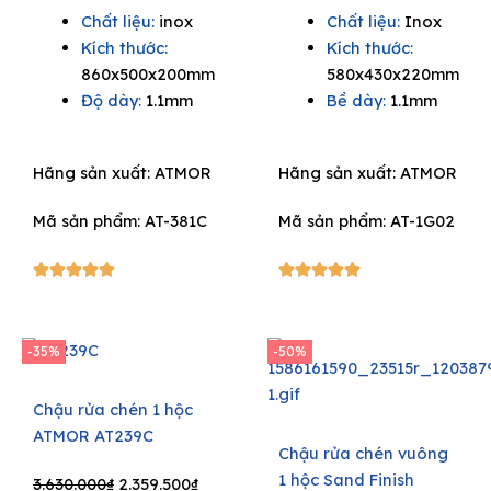
Chất liệu:
inox
Chất liệu:
Inox
was:
is:
was:
is:
Kích thước:
Kích thước:
4.840.000₫.
2.420.000₫.
3.630.000₫.
2.359.
860x500x200mm
580x430x220mm
Độ dày:
1.1mm
Bề dày:
1.1mm
Hãng sản xuất:
ATMOR
Hãng sản xuất:
ATMOR
Mã sản phẩm: AT-381C
Mã sản phẩm: AT-1G02
5/5
5/5










-35%
-50%
Chậu rửa chén 1 hộc
ATMOR AT239C
Chậu rửa chén vuông
1 hộc Sand Finish
Original
Current
3.630.000
₫
2.359.500
₫