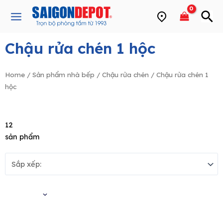
Skip
Main
to
Menu
content
Chậu rửa chén 1 hộc
e
Home
/
Sản phẩm nhà bếp
/
Chậu rửa chén
/ Chậu rửa chén 1
hộc
12
sản phẩm
Bộ lọc