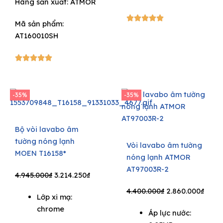
Hãng sản xuất:
ATMOR
5/5





Mã sản phẩm:
AT160010SH
5/5





-35%
-35%
Bộ vòi lavabo âm
tường nóng lạnh
Vòi lavabo âm tường
MOEN T16158*
nóng lạnh ATMOR
AT97003R-2
Original
Current
4.945.000
₫
3.214.250
₫
price
price
Original
Curr
4.400.000
₫
2.860.000
₫
Lớp xi mạ:
was:
is:
price
price
chrome
4.945.000₫.
3.214.250₫.
Áp lực nước:
was:
is: