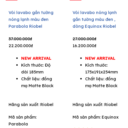
Vòi lavabo gắn tường
Vòi lavabo nóng lạnh
nóng lạnh màu đen
gắn tường màu đen ,
Parabola Riobel
dòng Equinox Riobel
e
Original
Current
Original
Current
37.000.000
₫
27.000.000
₫
price
price
price
price
22.200.000
₫
16.200.000
₫
was:
is:
was:
is:
NEW ARRIVAL
NEW ARRIVAL
37.000.000₫.
22.200.000₫.
27.000.000₫.
16.200.000₫.
Kích thước: Độ
Kích thước:
dài 185mm
175x191x254mm
Chất liệu: đồng
Chất liệu: đồng
mạ Matte Black
mạ Matte Black
Hãng sản xuất:
Riobel
Hãng sản xuất:
Riobel
Mã sản phẩm:
Mã sản phẩm: Equinox
Parabola