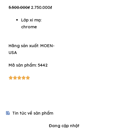
Original
Current
5.500.000
₫
2.750.000
₫
price
price
Lớp xi mạ:
was:
is:
chrome
5.500.000₫.
2.750.000₫.
Hãng sản xuất:
MOEN-
USA
Mã sản phẩm: 5442
5/5





Tin tức về sản phẩm
Đang cập nhật