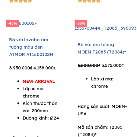
5/5
5/5










-40%
-35%
Bộ vòi lavabo âm
Bộ vòi âm tường
tường màu đen
MOEN T2085 (T2084)*
ATMOR AT160010SH
Original
Curre
5.500.000
₫
3.575.000
₫
Original
Current
6.930.000
₫
4.158.000
₫
price
price
price
price
Lớp xi mạ:
was:
is:
NEW ARRIVAL
was:
is:
chrome
5.500.000₫.
3.575.
Lớp xi mạ:
6.930.000₫.
4.158.000₫.
chrome
Kích thước thân
Hãng sản xuất:
MOEN-
vòi: 200mm
USA
Đường kính: Ø24
Mã sản phẩm: T2085
(T2084)*