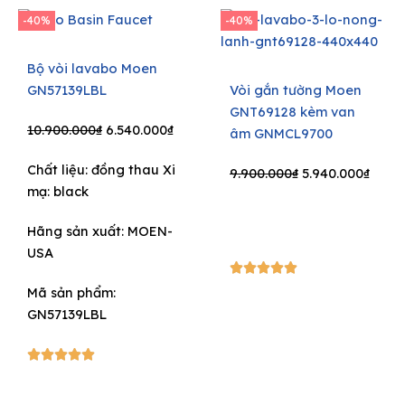
-40%
-40%
Bộ vòi lavabo Moen
GN57139LBL
Vòi gắn tường Moen
GNT69128 kèm van
Original
Current
10.900.000
₫
6.540.000
₫
âm GNMCL9700
price
price
Chất liệu: đồng thau Xi
was:
is:
Original
Curre
9.900.000
₫
5.940.000
₫
mạ: black
10.900.000₫.
6.540.000₫.
price
price
was:
is:
Hãng sản xuất:
MOEN-
9.900.000₫.
5.940
USA
5/5





Mã sản phẩm:
GN57139LBL
5/5




