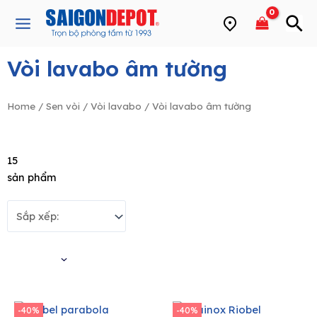
Skip
Main
to
Menu
content
Vòi lavabo âm tường
e
Home
/
Sen vòi
/
Vòi lavabo
/ Vòi lavabo âm tường
15
sản phẩm
Bộ lọc
-40%
-40%