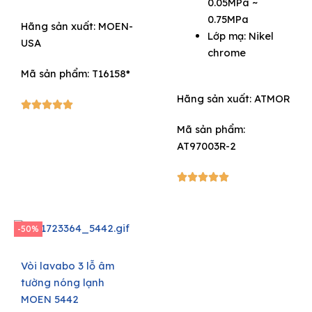
0.05MPa ~
4.400.000₫.
2.860
0.75MPa
Hãng sản xuất:
MOEN-
Lớp mạ: Nikel
USA
chrome
Mã sản phẩm: T16158*
Hãng sản xuất:
ATMOR
5/5





Mã sản phẩm:
AT97003R-2
5/5





-50%
Vòi lavabo 3 lỗ âm
tường nóng lạnh
MOEN 5442