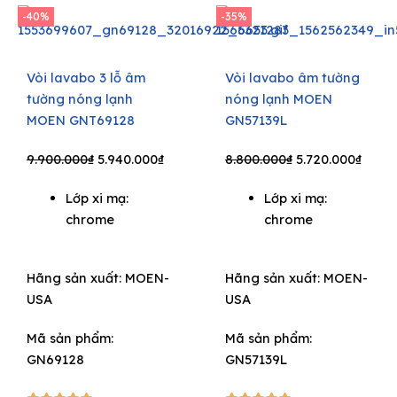
-40%
-35%
Vòi lavabo 3 lỗ âm
Vòi lavabo âm tường
tường nóng lạnh
nóng lạnh MOEN
MOEN GNT69128
GN57139L
Original
Current
Original
Curre
9.900.000
₫
5.940.000
₫
8.800.000
₫
5.720.000
₫
price
price
price
price
Lớp xi mạ:
Lớp xi mạ:
was:
is:
was:
is:
chrome
chrome
9.900.000₫.
5.940.000₫.
8.800.000₫.
5.720
Hãng sản xuất:
MOEN-
Hãng sản xuất:
MOEN-
USA
USA
Mã sản phẩm:
Mã sản phẩm:
GN69128
GN57139L