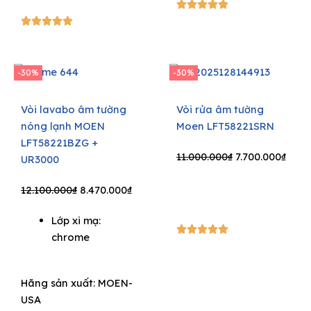
5/5





5/5





-30%
-30%
Vòi lavabo âm tường
Vòi rửa âm tường
nóng lạnh MOEN
Moen LFT58221SRN
LFT58221BZG +
Original
Curr
11.000.000
₫
7.700.000
₫
UR3000
price
price
Original
Current
was:
is:
12.100.000
₫
8.470.000
₫
price
price
11.000.000₫.
7.700
Lớp xi mạ:
was:
is:
5/5





chrome
12.100.000₫.
8.470.000₫.
Hãng sản xuất:
MOEN-
USA