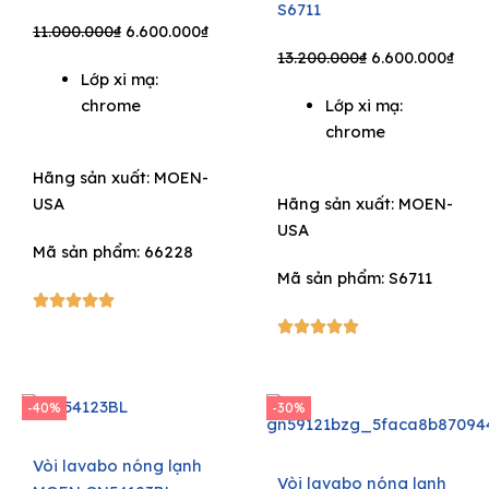
S6711
Original
Current
11.000.000
₫
6.600.000
₫
price
price
Original
Curr
13.200.000
₫
6.600.000
₫
Lớp xi mạ:
was:
is:
price
pric
chrome
Lớp xi mạ:
11.000.000₫.
6.600.000₫.
was:
is:
chrome
13.200.000₫.
6.60
Hãng sản xuất:
MOEN-
USA
Hãng sản xuất:
MOEN-
USA
Mã sản phẩm: 66228
Mã sản phẩm: S6711
5/5





5/5





-40%
-30%
Vòi lavabo nóng lạnh
Vòi lavabo nóng lạnh