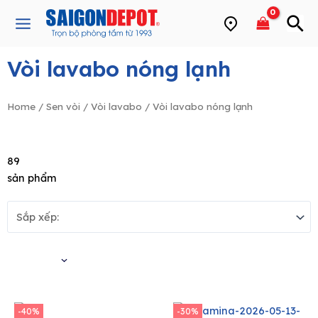
Skip
Main
to
Menu
content
Vòi lavabo nóng lạnh
e
Home
/
Sen vòi
/
Vòi lavabo
/ Vòi lavabo nóng lạnh
89
sản phẩm
Bộ lọc
-40%
-30%