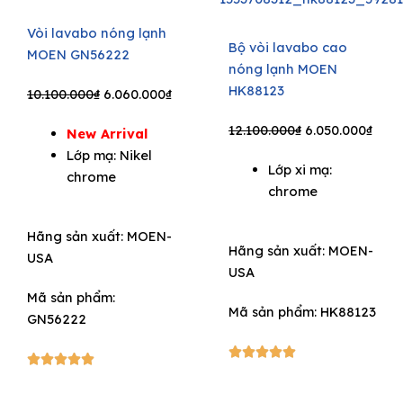
Vòi lavabo nóng lạnh
Bộ vòi lavabo cao
MOEN GN56222
nóng lạnh MOEN
HK88123
Original
Current
10.100.000
₫
6.060.000
₫
price
price
Original
Curr
12.100.000
₫
6.050.000
₫
New Arrival
was:
is:
price
pric
Lớp mạ: Nikel
10.100.000₫.
6.060.000₫.
Lớp xi mạ:
was:
is:
chrome
chrome
12.100.000₫.
6.05
Hãng sản xuất:
MOEN-
Hãng sản xuất:
MOEN-
USA
USA
Mã sản phẩm:
Mã sản phẩm: HK88123
GN56222
5/5





5/5




