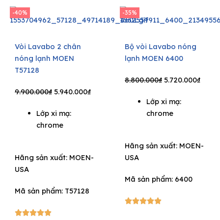
-40%
-35%
Vòi Lavabo 2 chân
Bộ vòi Lavabo nóng
nóng lạnh MOEN
lạnh MOEN 6400
T57128
Original
Curre
8.800.000
₫
5.720.000
₫
Original
Current
price
price
9.900.000
₫
5.940.000
₫
Lớp xi mạ:
price
price
was:
is:
Lớp xi mạ:
chrome
was:
is:
8.800.000₫.
5.720
chrome
9.900.000₫.
5.940.000₫.
Hãng sản xuất:
MOEN-
Hãng sản xuất:
MOEN-
USA
USA
Mã sản phẩm: 6400
Mã sản phẩm: T57128
5/5





5/5




