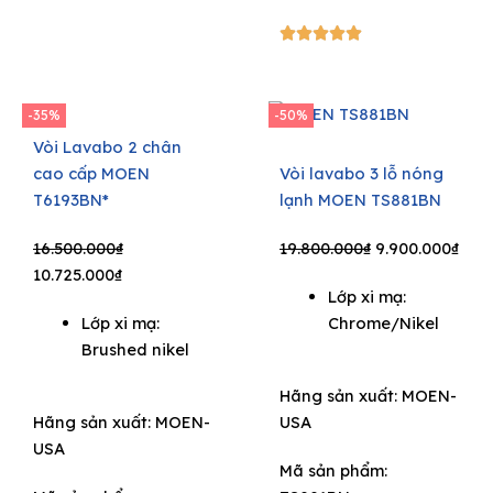
5/5





-35%
-50%
Vòi Lavabo 2 chân
cao cấp MOEN
Vòi lavabo 3 lỗ nóng
T6193BN*
lạnh MOEN TS881BN
Original
Current
Original
Curr
16.500.000
₫
19.800.000
₫
9.900.000
₫
price
price
price
pric
10.725.000
₫
Lớp xi mạ:
was:
is:
was:
is:
Lớp xi mạ:
Chrome/Nikel
16.500.000₫.
10.725.000₫.
19.800.000₫.
9.90
Brushed nikel
Hãng sản xuất:
MOEN-
Hãng sản xuất:
MOEN-
USA
USA
Mã sản phẩm: