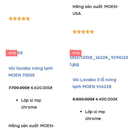
9.900.000₫.
4.950.000₫.
Hãng sản xuất:
MOEN-
USA
5/5





5/5





-40%
-50%
Vòi lavabo nóng lạnh
MOEN 70003
Vòi Lavabo 3 lỗ nóng
lạnh MOEN V16228
Original
Current
7.700.000
₫
4.620.000
₫
price
price
Original
Curr
8.800.000
₫
4.400.000
₫
Lớp xi mạ:
was:
is:
price
price
chrome
7.700.000₫.
4.620.000₫.
Lớp xi mạ:
was:
is:
chrome
8.800.000₫.
4.400
Hãng sản xuất:
MOEN-