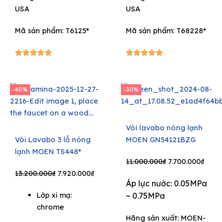
USA
USA
Mã sản phẩm: T6125*
Mã sản phẩm: T68228*
5/5
5/5










-40%
-30%
Vòi lavabo nóng lạnh
Vòi Lavabo 3 lỗ nóng
MOEN GN54121BZG
lạnh MOEN TS448*
Original
Curr
11.000.000
₫
7.700.000
₫
Original
Current
price
price
13.200.000
₫
7.920.000
₫
Áp lực nước: 0.05MPa
price
price
was:
is:
Lớp xi mạ:
~ 0.75MPa
was:
is:
11.000.000₫.
7.700
chrome
13.200.000₫.
7.920.000₫.
Hãng sản xuất:
MOEN-