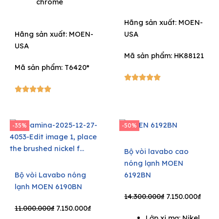
chrome
12.100.000₫.
7.260.000₫.
Hãng sản xuất:
MOEN-
Hãng sản xuất:
MOEN-
USA
USA
Mã sản phẩm: HK88121
Mã sản phẩm: T6420*
5/5





5/5





-35%
-50%
Bộ vòi lavabo cao
nóng lạnh MOEN
Bộ vòi Lavabo nóng
6192BN
lạnh MOEN 6190BN
Original
Curr
14.300.000
₫
7.150.000
₫
Original
Current
price
price
11.000.000
₫
7.150.000
₫
Lớp xi mạ: Nikel