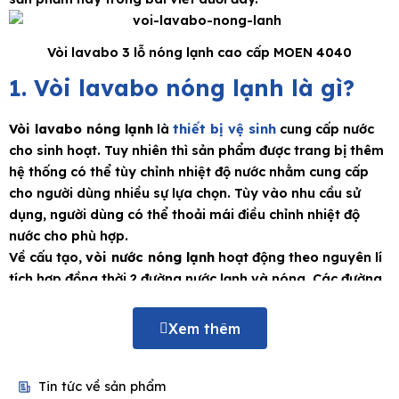
Vòi lavabo 3 lỗ nóng lạnh cao cấp MOEN 4040
1. Vòi lavabo nóng lạnh là gì?
Vòi lavabo nóng lạnh
là
thiết bị vệ sinh
cung cấp nước
cho sinh hoạt. Tuy nhiên thì sản phẩm được trang bị thêm
hệ thống có thể tùy chỉnh nhiệt độ nước nhằm cung cấp
cho người dùng nhiều sự lựa chọn. Tùy vào nhu cầu sử
dụng, người dùng có thể thoải mái điều chỉnh nhiệt độ
nước cho phù hợp.
Về cấu tạo,
vòi nước nóng lạnh
hoạt động theo nguyên lí
tích hợp đồng thời 2 đường nước lạnh và nóng. Các đường
nước này có thể được cung cấp qua máy nước nóng (trực
tiếp hoặc gián tiếp) hay hệ thống năng lượng mặt trời.
Xem thêm
Trên thị trường hiện nay tồn tại nhiều kiểu dáng, mẫu mã
vòi nóng lạnh
khác nhau nhưng về phần cấu tạo thì tương
tự nhau. Bao gồm 2 phần chính là lớp vỏ ngoài và bộ
Tin tức về sản phẩm