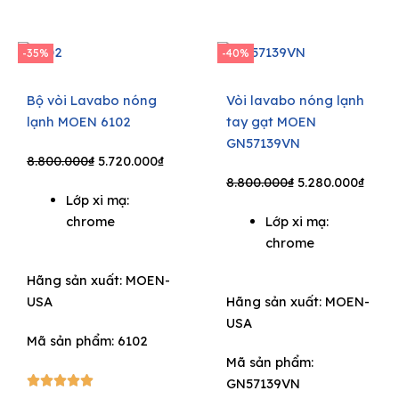
-35%
-40%
Bộ vòi Lavabo nóng
Vòi lavabo nóng lạnh
lạnh MOEN 6102
tay gạt MOEN
GN57139VN
Original
Current
8.800.000
₫
5.720.000
₫
price
price
Original
Curre
8.800.000
₫
5.280.000
₫
Lớp xi mạ:
was:
is:
price
price
chrome
Lớp xi mạ:
8.800.000₫.
5.720.000₫.
was:
is:
chrome
8.800.000₫.
5.280
Hãng sản xuất:
MOEN-
USA
Hãng sản xuất:
MOEN-
USA
Mã sản phẩm: 6102
Mã sản phẩm:
5/5





GN57139VN