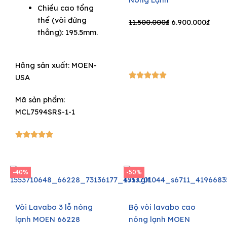
Chiều cao tổng
was:
is:
thể (vòi đứng
9.900.000₫.
6.930.000₫.
Original
Curr
11.500.000
₫
6.900.000
₫
thẳng): 195.5mm.
price
pric
was:
is:
11.500.000₫.
6.90
Hãng sản xuất:
MOEN-
5/5





USA
Mã sản phẩm:
MCL7594SRS-1-1
5/5





-40%
-50%
Vòi Lavabo 3 lỗ nóng
Bộ vòi lavabo cao
lạnh MOEN 66228
nóng lạnh MOEN