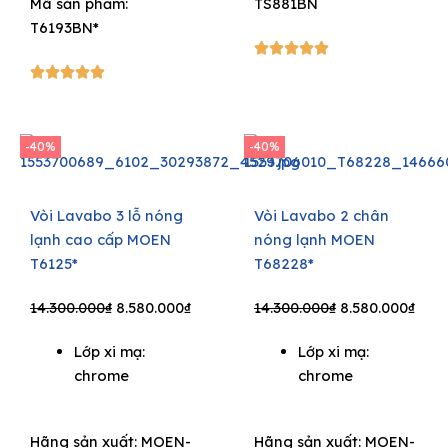
Mã sản phẩm:
TS881BN
T6193BN*
5/5





5/5





-40%
-40%
Vòi Lavabo 3 lỗ nóng
Vòi Lavabo 2 chân
lạnh cao cấp MOEN
nóng lạnh MOEN
T6125*
T68228*
Original
Current
Original
Curr
14.300.000
₫
8.580.000
₫
14.300.000
₫
8.580.000
₫
price
price
price
pric
Lớp xi mạ:
Lớp xi mạ:
was:
is:
was:
is:
chrome
chrome
14.300.000₫.
8.580.000₫.
14.300.000₫.
8.58
Hãng sản xuất:
MOEN-
Hãng sản xuất:
MOEN-