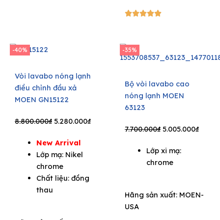
5/5





-40%
-35%
Vòi lavabo nóng lạnh
Bộ vòi lavabo cao
điều chỉnh đầu xả
nóng lạnh MOEN
MOEN GN15122
63123
Original
Current
8.800.000
₫
5.280.000
₫
Original
Curre
7.700.000
₫
5.005.000
₫
price
price
price
price
New Arrival
was:
is:
Lớp xi mạ:
was:
is:
Lớp mạ: Nikel
8.800.000₫.
5.280.000₫.
chrome
7.700.000₫.
5.005.
chrome
Chất liệu: đồng
thau
Hãng sản xuất:
MOEN-
USA