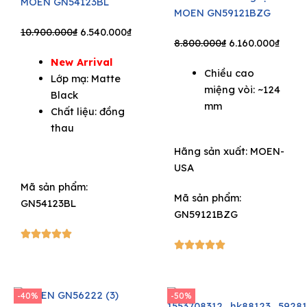
MOEN GN54123BL
MOEN GN59121BZG
Original
Current
10.900.000
₫
6.540.000
₫
Original
Curre
8.800.000
₫
6.160.000
₫
price
price
price
price
New Arrival
was:
is:
Chiều cao
was:
is:
Lớp mạ: Matte
10.900.000₫.
6.540.000₫.
miệng vòi: ~124
8.800.000₫.
6.160
Black
mm
Chất liệu: đồng
thau
Hãng sản xuất:
MOEN-
USA
Mã sản phẩm:
Mã sản phẩm:
GN54123BL
GN59121BZG
5/5





5/5





-40%
-50%