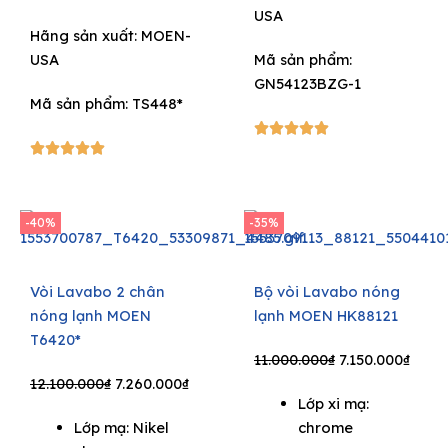
USA
Hãng sản xuất:
MOEN-
USA
Mã sản phẩm:
GN54123BZG-1
Mã sản phẩm: TS448*
5/5





5/5





-40%
-35%
Vòi Lavabo 2 chân
Bộ vòi Lavabo nóng
nóng lạnh MOEN
lạnh MOEN HK88121
T6420*
Original
Curr
11.000.000
₫
7.150.000
₫
Original
Current
price
price
12.100.000
₫
7.260.000
₫
Lớp xi mạ:
price
price
was:
is:
Lớp mạ: Nikel
chrome
was:
is:
11.000.000₫.
7.150