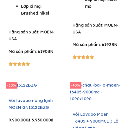
price
price
was:
is:
Lớp xi mạ:
mờ
was:
is:
14.300.000₫.
7.150
Brushed nikel
11.000.000₫.
7.150.000₫.
Hãng sản xuất:
MOEN-
Hãng sản xuất:
MOEN-
USA
USA
Mã sản phẩm: 6192BN
Mã sản phẩm: 6190BN
5/5





5/5





-30%
-40%
Vòi lavabo nóng lạnh
MOEN GN15122BZG
Vòi Lavabo Moen
Original
Current
9.900.000
₫
6.930.000
₫
T6405 + 9000MCL 3 Lỗ
price
price
Nóng Lạnh