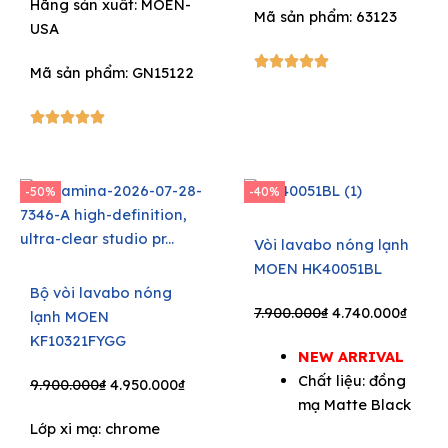
Hãng sản xuất:
MOEN-
Mã sản phẩm: 63123
USA
5/5





Mã sản phẩm: GN15122
5/5





-50%
-40%
Vòi lavabo nóng lạnh
MOEN HK40051BL
Bộ vòi lavabo nóng
Original
Curre
7.900.000
₫
4.740.000
₫
lạnh MOEN
price
price
KF10321FYGG
NEW ARRIVAL
was:
is:
Chất liệu: đồng
Original
Current
7.900.000₫.
4.740
9.900.000
₫
4.950.000
₫
mạ Matte Black
price
price
Lớp xi mạ: chrome
was:
is: