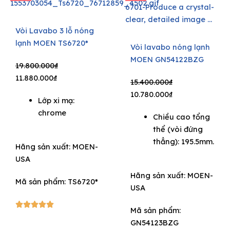
Vòi Lavabo 3 lỗ nóng
lạnh MOEN TS6720*
Vòi lavabo nóng lạnh
e
MOEN GN54122BZG
Original
Current
19.800.000
₫
price
price
11.880.000
₫
Original
Current
15.400.000
₫
was:
is:
price
price
10.780.000
₫
Lớp xi mạ:
19.800.000₫.
11.880.000₫.
was:
is:
chrome
Chiều cao tổng
15.400.000₫.
10.780.000₫.
thể (vòi đứng
thẳng): 195.5mm.
Hãng sản xuất:
MOEN-
USA
Hãng sản xuất:
MOEN-
Mã sản phẩm: TS6720*
USA
5/5





Mã sản phẩm:
GN54123BZG