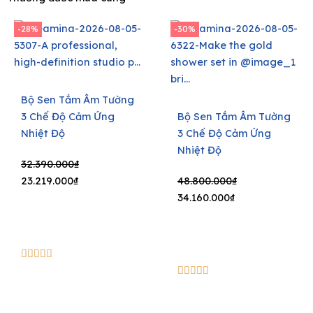
-28%
-30%
Bộ Sen Tắm Âm Tường
3 Chế Độ Cảm Ứng
Bộ Sen Tắm Âm Tường
Nhiệt Độ
3 Chế Độ Cảm Ứng
Nhiệt Độ
Original
Current
32.390.000
₫
price
price
Original
Current
23.219.000
₫
48.800.000
₫
was:
is:
price
price
34.160.000
₫
32.390.000₫.
23.219.000₫.
was:
is:
48.800.000₫.
34.160.000₫.
5/5





5/5




