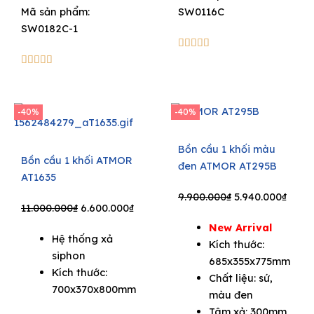
Mã sản phẩm:
SW0116C
SW0182C-1
5/5





5/5





-40%
-40%
Bồn cầu 1 khối màu
Bồn cầu 1 khối ATMOR
đen ATMOR AT295B
AT1635
Original
Curre
9.900.000
₫
5.940.000
₫
Original
Current
11.000.000
₫
6.600.000
₫
price
price
price
price
New Arrival
was:
is:
Hệ thống xả
was:
is:
Kích thước:
9.900.000₫.
5.940
siphon
11.000.000₫.
6.600.000₫.
685x355x775mm
Kích thước:
Chất liệu: sứ,
700x370x800mm
màu đen
Tâm xả: 300mm