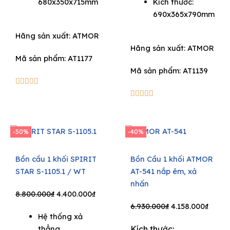
680x350x715mm
Kích thước:
690x365x790mm
Hãng sản xuất:
ATMOR
Hãng sản xuất:
ATMOR
Mã sản phẩm: AT1177
Mã sản phẩm: AT1139
5/5





5/5





-50%
-40%
Bồn cầu 1 khối SPIRIT
Bồn Cầu 1 khối ATMOR
STAR S-1105.1 / WT
AT-541 nắp êm, xả
nhấn
Original
Current
8.800.000
₫
4.400.000
₫
price
price
Original
Curre
6.930.000
₫
4.158.000
₫
Hệ thống xả
was:
is:
price
price
thẳng
Kích thước: