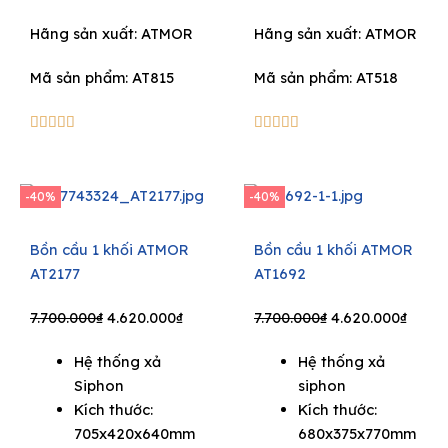
Hãng sản xuất:
ATMOR
Hãng sản xuất:
ATMOR
Mã sản phẩm: AT815
Mã sản phẩm: AT518
5/5
5/5










-40%
-40%
Bồn cầu 1 khối ATMOR
Bồn cầu 1 khối ATMOR
AT2177
AT1692
Original
Current
Original
Curre
7.700.000
₫
4.620.000
₫
7.700.000
₫
4.620.000
₫
price
price
price
price
Hệ thống xả
Hệ thống xả
was:
is:
was:
is:
Siphon
siphon
7.700.000₫.
4.620.000₫.
7.700.000₫.
4.620
Kích thước:
Kích thước:
705x420x640mm
680x375x770mm