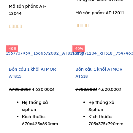
Mã sản phẩm: AT-
Mã sản phẩm: AT-12011
12044
5/5





5/5





-40%
-40%
Bồn cầu 1 khối ATMOR
Bồn cầu 1 khối ATMOR
AT815
AT518
Original
Current
Original
Curre
7.700.000
₫
4.620.000
₫
7.700.000
₫
4.620.000
₫
price
price
price
price
Hệ thống xả
Hệ thống xả
was:
is:
was:
is:
siphon
Siphon
7.700.000₫.
4.620.000₫.
7.700.000₫.
4.620
Kích thước:
Kích thước:
670x425x690mm
705x375x790mm