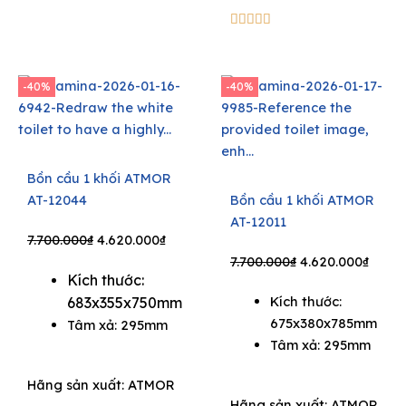
5/5





-40%
-40%
Bồn cầu 1 khối ATMOR
AT-12044
Bồn cầu 1 khối ATMOR
AT-12011
Original
Current
7.700.000
₫
4.620.000
₫
price
price
Original
Curre
7.700.000
₫
4.620.000
₫
Kích thước:
was:
is:
price
price
Kích thước:
683x355x750mm
7.700.000₫.
4.620.000₫.
was:
is:
675x380x785mm
Tâm xả: 295mm
7.700.000₫.
4.620
Tâm xả: 295mm
Hãng sản xuất:
ATMOR
Hãng sản xuất:
ATMOR