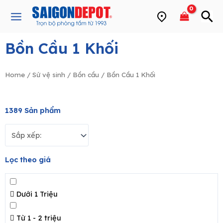
Skip
Main
to
Menu
content
Bồn Cầu 1 Khối
e
Home
/
Sứ vệ sinh
/
Bồn cầu
/ Bồn Cầu 1 Khối
1389
Sản phẩm
Lọc theo giá
Dưới 1 Triệu
Từ 1 - 2 triệu