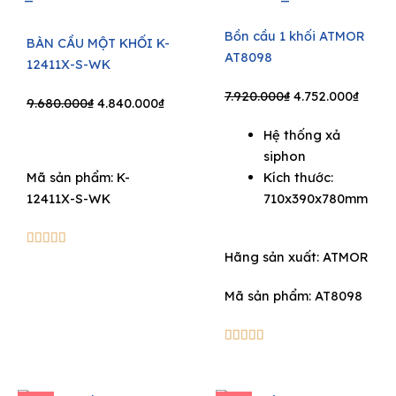
Bồn cầu 1 khối ATMOR
BÀN CẦU MỘT KHỐI K-
AT8098
12411X-S-WK
Original
Curre
7.920.000
₫
4.752.000
₫
Original
Current
9.680.000
₫
4.840.000
₫
price
price
price
price
Hệ thống xả
was:
is:
was:
is:
siphon
7.920.000₫.
4.752.
9.680.000₫.
4.840.000₫.
Mã sản phẩm: K-
Kích thước:
12411X-S-WK
710x390x780mm
5/5





Hãng sản xuất:
ATMOR
Mã sản phẩm: AT8098
5/5




