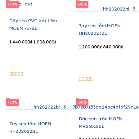
-30%
-30%
Dây sen PVC dài 1.5m
Tay sen tắm MOEN
MOEN 737BL
HH202023BL
Original
Current
1.440.000
₫
1.008.000
₫
Original
Curren
1.200.000
₫
840.000
₫
price
price
price
price
was:
is:
was:
is:
1.440.000₫.
1.008.000₫.
1.200.000₫.
840.000
5/5





5/5





-30%
-30%
Đầu sen tròn MOEN
Tay sen tắm MOEN
MR23012BL
HH202022BL