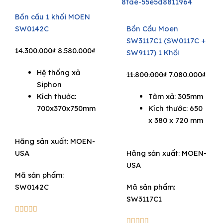
Bồn cầu 1 khối MOEN
SW0142C
Bồn Cầu Moen
SW3117C1 (SW0117C +
Original
Current
14.300.000
₫
8.580.000
₫
SW9117) 1 Khối
price
price
Hệ thống xả
was:
is:
Original
Curr
11.800.000
₫
7.080.000
₫
Siphon
14.300.000₫.
8.580.000₫.
price
price
Kích thước:
Tâm xả: 305mm
was:
is:
700x370x750mm
Kích thước: 650
11.800.000₫.
7.080
x 380 x 720 mm
Hãng sản xuất:
MOEN-
USA
Hãng sản xuất:
MOEN-
USA
Mã sản phẩm:
SW0142C
Mã sản phẩm:
SW3117C1
5/5





5/5




