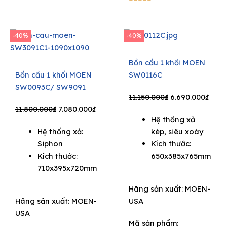
-40%
-40%
Bồn cầu 1 khối MOEN
Bồn cầu 1 khối MOEN
SW0116C
SW0093C/ SW9091
Original
Curr
11.150.000
₫
6.690.000
₫
Original
Current
price
price
11.800.000
₫
7.080.000
₫
Hệ thống xả
price
price
was:
is:
Hệ thống xả:
kép, siêu xoáy
was:
is:
11.150.000₫.
6.690
Siphon
Kích thước:
11.800.000₫.
7.080.000₫.
Kích thước:
650x385x765mm
710x395x720mm
Hãng sản xuất:
MOEN-
Hãng sản xuất:
MOEN-
USA
USA
Mã sản phẩm: