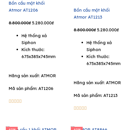
Bồn cầu một khối
Atmor AT1206
Bồn cầu một khối
Atmor AT1213
Original
Current
8.800.000
₫
5.280.000
₫
price
price
Original
Curre
8.800.000
₫
5.280.000
₫
Hệ thống xả
was:
is:
price
price
Siphon
Hệ thống xả
8.800.000₫.
5.280.000₫.
was:
is:
Kích thước:
Siphon
8.800.000₫.
5.280
675x385x745mm
Kích thước:
675x385x745mm
Hãng sản xuất:
ATMOR
Hãng sản xuất:
ATMOR
Mã sản phẩm: AT1206
Mã sản phẩm: AT1213
5/5





5/5





-40%
-40%