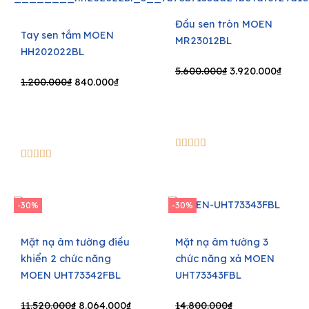
Đầu sen tròn MOEN
Tay sen tắm MOEN
MR23012BL
HH202022BL
Original
Curre
5.600.000
₫
3.920.000
₫
Original
Current
1.200.000
₫
840.000
₫
price
price
price
price
was:
is:
was:
is:
5.600.000₫.
3.920
1.200.000₫.
840.000₫.
5/5





5/5





-30%
-30%
Mặt nạ âm tường điều
Mặt nạ âm tường 3
khiển 2 chức năng
chức năng xả MOEN
MOEN UHT73342FBL
UHT73343FBL
Original
Current
Original
Current
11.520.000
₫
8.064.000
₫
14.800.000
₫