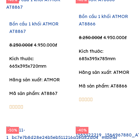
Bồn cầu 1 khối ATMOR
Bồn cầu 1 khối ATMOR
AT8866
AT8867
Original
Curre
8.250.000
₫
4.950.000
₫
Original
Current
price
price
8.250.000
₫
4.950.000
₫
Kích thước:
price
price
was:
is:
Kích thước:
685x395x785mm
was:
is:
8.250.000₫.
4.950
665x395x720mm
8.250.000₫.
4.950.000₫.
Hãng sản xuất:
ATMOR
Hãng sản xuất:
ATMOR
Mã sản phẩm: AT8866
Mã sản phẩm: AT8867
5/5





5/5





-50%
-40%