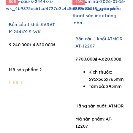
-50%
-40%
Bồn cầu 1 khối KARAT
K-2444X-S-WK
Bồn cầu 1 khối ATMOR
Original
Current
9.240.000
₫
4.620.000
₫
AT-12207
price
price
was:
is:
Original
Curre
7.700.000
₫
4.620.000
₫
9.240.000₫.
4.620.000₫.
price
price
Mã sản phẩm: 2
Kích thước:
was:
is:
695x365x765mm
7.700.000₫.
4.620
5/5





Tâm xả: 295mm
Hãng sản xuất:
ATMOR
Mã sản phẩm: AT-
12207