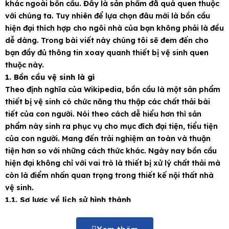
khác ngoài bồn cầu. Đây là sản phẩm đã quá quen thuộc
với chúng ta. Tuy nhiên để lựa chọn đâu mới là bồn cầu
hiện đại thích hợp cho ngôi nhà của bạn không phải là đều
dễ dàng. Trong bài viết này chúng tôi sẽ đem đến cho
bạn đầy đủ thông tin xoay quanh thiết bị vệ sinh quen
thuộc này.
1. Bồn cầu vệ sinh là gì
Theo định nghĩa của Wikipedia, bồn cầu là một sản phẩm
thiết bị vệ sinh có chức năng thu thập các chất thải bài
tiết của con người. Nói theo cách dễ hiểu hơn thì sản
phẩm này sinh ra phục vụ cho mục đích đại tiện, tiểu tiện
của con người. Mang đến trải nghiệm an toàn và thuận
tiện hơn so với những cách thức khác. Ngày nay bồn cầu
hiện đại không chỉ với vai trò là thiết bị xử lý chất thải mà
còn là điểm nhấn quan trọng trong thiết kế nội thất nhà
vệ sinh.
1.1. Sơ lược về lịch sử hình thành
Bồn cầu là một trong những phát minh mang tính lịch sử
của con người, sự ra đời của nó giải quyết được rất nhiều