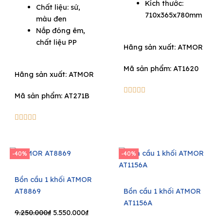
Kích thước:
Chất liệu: sứ,
710x365x780mm
màu đen
Nắp đóng êm,
chất liệu PP
Hãng sản xuất:
ATMOR
Mã sản phẩm: AT1620
Hãng sản xuất:
ATMOR
5/5





Mã sản phẩm: AT271B
5/5





-40%
-40%
Bồn cầu 1 khối ATMOR
AT8869
Bồn cầu 1 khối ATMOR
AT1156A
Original
Current
9.250.000
₫
5.550.000
₫