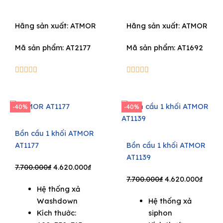
Hãng sản xuất:
ATMOR
Hãng sản xuất:
ATMOR
Mã sản phẩm: AT2177
Mã sản phẩm: AT1692
5/5
5/5










-40%
-40%
Bồn cầu 1 khối ATMOR
AT1177
Bồn cầu 1 khối ATMOR
AT1139
Original
Current
7.700.000
₫
4.620.000
₫
price
price
Original
Curre
7.700.000
₫
4.620.000
₫
Hệ thống xả
was:
is:
price
price
Washdown
Hệ thống xả
7.700.000₫.
4.620.000₫.
was:
is:
Kích thước:
siphon
7.700.000₫.
4.620