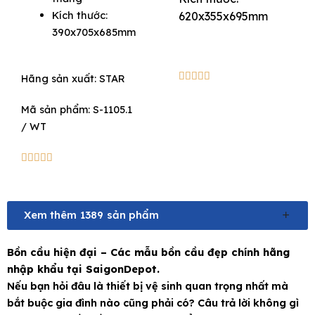
8.800.000₫.
4.400.000₫.
was:
is:
Kích thước:
620x355x695mm
6.930.000₫.
4.158.
390x705x685mm
5/5





Hãng sản xuất:
STAR
Mã sản phẩm: S-1105.1
/ WT
5/5





Xem thêm
1389
sản phẩm
Bồn cầu hiện đại – Các mẫu bồn cầu đẹp chính hãng
nhập khẩu tại SaigonDepot.
Nếu bạn hỏi đâu là thiết bị vệ sinh quan trọng nhất mà
bắt buộc gia đình nào cũng phải có? Câu trả lời không gì