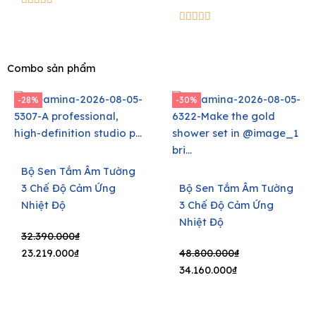
5/5





Combo sản phẩm
-28%
-30%
Bộ Sen Tắm Âm Tường
3 Chế Độ Cảm Ứng
Bộ Sen Tắm Âm Tường
Nhiệt Độ
3 Chế Độ Cảm Ứng
Nhiệt Độ
Original
Current
32.390.000
₫
price
price
Original
Current
23.219.000
₫
48.800.000
₫
was:
is:
price
price
34.160.000
₫
32.390.000₫.
23.219.000₫.
was:
is:
48.800.000₫.
34.160.000₫.