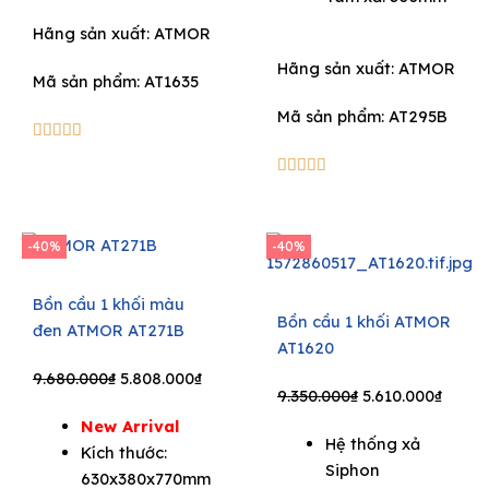
Hãng sản xuất:
ATMOR
Hãng sản xuất:
ATMOR
Mã sản phẩm: AT1635
Mã sản phẩm: AT295B
5/5





5/5





-40%
-40%
Bồn cầu 1 khối màu
Bồn cầu 1 khối ATMOR
đen ATMOR AT271B
AT1620
Original
Current
9.680.000
₫
5.808.000
₫
Original
Curre
9.350.000
₫
5.610.000
₫
price
price
price
price
New Arrival
was:
is:
Hệ thống xả
was:
is:
Kích thước:
9.680.000₫.
5.808.000₫.
Siphon
9.350.000₫.
5.610.
630x380x770mm