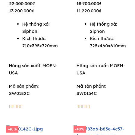
Original
Current
Original
Current
22.000.000
₫
18.700.000
₫
price
price
price
price
13.200.000
₫
11.220.000
₫
was:
is:
was:
is:
Hệ thống xả:
Hệ thống xả:
22.000.000₫.
13.200.000₫.
18.700.000₫.
11.220.000₫.
Siphon
Siphon
Kích thước:
Kích thước:
710x395x720mm
725x460x610mm
Hãng sản xuất:
MOEN-
Hãng sản xuất:
MOEN-
USA
USA
Mã sản phẩm:
Mã sản phẩm:
SW0182C
SW0154C
5/5
5/5










-40%
-40%