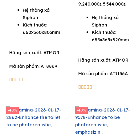
price
price
Original
Curre
9.240.000
₫
5.544.000
₫
Hệ thống xả
was:
is:
price
price
Siphon
Hệ thống xả
9.250.000₫.
5.550.000₫.
was:
is:
Kích thước:
Siphon
9.240.000₫.
5.544
660x360x805mm
Kích thước:
685x365x820mm
Hãng sản xuất:
ATMOR
Hãng sản xuất:
ATMOR
Mã sản phẩm: AT8869
Mã sản phẩm: AT1156A
5/5





5/5





-40%
-40%