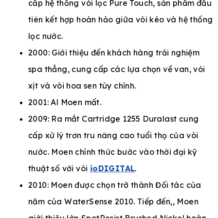
cấp hệ thống vòi lọc Pure Touch, sản phẩm đầu
tiên kết hợp hoàn hảo giữa vòi kéo và hệ thống
lọc nước.
2000: Giới thiệu đến khách hàng trải nghiệm
spa thẳng, cung cấp các lựa chọn về van, vòi
xịt và vòi hoa sen tùy chỉnh.
2001: Al Moen mất.
2009: Ra mắt Cartridge 1255 Duralast cung
cấp xử lý trơn tru nâng cao tuổi thọ của vòi
nước. Moen chính thức bước vào thời đại kỹ
thuật số với vòi
ioDIGITAL
.
2010: Moen được chọn trở thành Đối tác của
năm của WaterSense 2010. Tiếp đến,, Moen