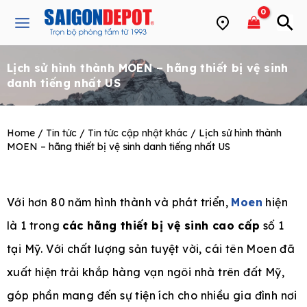
Skip
Main
to
Menu
content
Lịch sử hình thành MOEN – hãng thiết bị vệ sinh
e
danh tiếng nhất US
Home
/
Tin tức
/
Tin tức cập nhật khác
/ Lịch sử hình thành
MOEN – hãng thiết bị vệ sinh danh tiếng nhất US
Với hơn 80 năm hình thành và phát triển,
Moen
hiện
là 1 trong
các hãng thiết bị vệ sinh cao cấp
số 1
tại Mỹ. Với chất lượng sản tuyệt vời, cái tên Moen đã
xuất hiện trải khắp hàng vạn ngôi nhà trên đất Mỹ,
góp phần mang đến sự tiện ích cho nhiều gia đình nơi