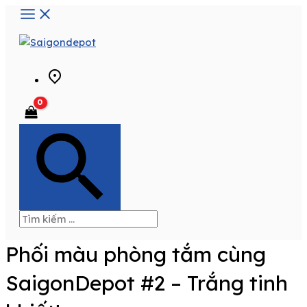
Main
Skip
Menu
to
content
Phối màu phòng tắm cùng
SaigonDepot #2 – Trắng tinh