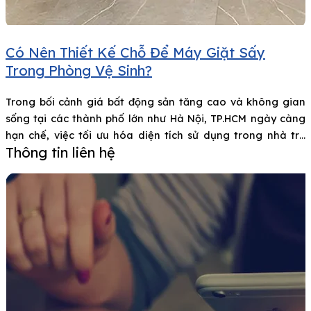
Có Nên Thiết Kế Chỗ Để Máy Giặt Sấy
Trong Phòng Vệ Sinh?
Trong bối cảnh giá bất động sản tăng cao và không gian
sống tại các thành phố lớn như Hà Nội, TP.HCM ngày càng
hạn chế, việc tối ưu hóa diện tích sử dụng trong nhà trở
Thông tin liên hệ
thành nhu cầu cấp thiết. Một xu hướng phổ biến là đặt máy
giặt sấy trong phòng vệ