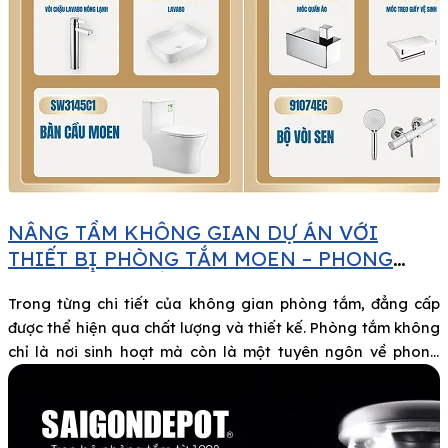
NÂNG TẦM KHÔNG GIAN DỰ ÁN VỚI
THIẾT BỊ PHÒNG TẮM MOEN – PHONG
CÁCH ĐẲNG CẤP TỪ MỸ
Trong từng chi tiết của không gian phòng tắm, đẳng cấp
được thể hiện qua chất lượng và thiết kế. Phòng tắm không
chỉ là nơi sinh hoạt mà còn là một tuyên ngôn về phong
cách sống, đặc biệt trong các dự án cao cấp. Việc lựa chọn
thiết bị vệ sinh đóng vai