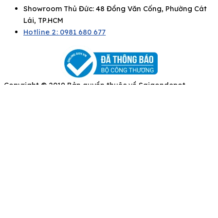
Showroom Thủ Đức: 48 Đồng Văn Cống, Phường Cát
Lái, TP.HCM
Hotline 2:
0981 680 677
Copyright © 2019 Bản quyền thuộc về Saigondepot
Để lại thông tin của bạn, chúng tôi sẽ liên hệ
ngay
Họ và Tên
Số điện thoại
Email