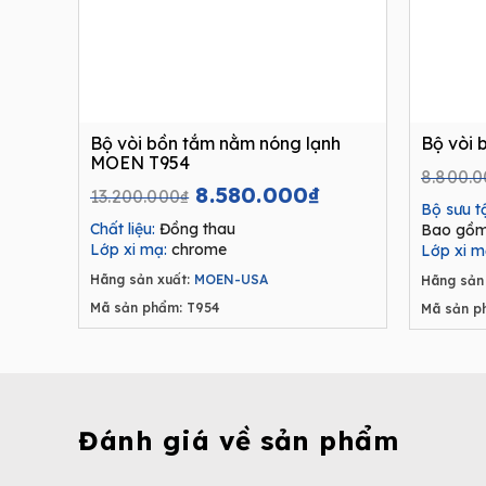
Bộ vòi bồn tắm nằm nóng lạnh
Bộ vòi
MOEN T954
8.800.
Original
Current
8.580.000
₫
13.200.000
₫
Bộ sưu t
price
price
Chất liệu:
Đồng thau
Bao gồm 
was:
is:
Lớp xi mạ:
chrome
Lớp xi m
13.200.000₫.
8.580.000₫.
Hãng sản xuất:
MOEN-USA
Hãng sản 
Mã sản phẩm: T954
Mã sản p
Đánh giá về sản phẩm