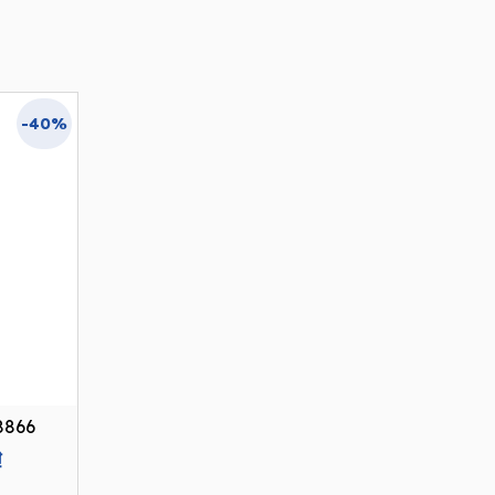
-40%
8866
Current
₫
price