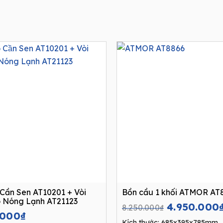
Cần Sen AT10201 + Vòi
Bồn cầu 1 khối ATMOR AT
 Nóng Lạnh AT21123
Original
4.950.000
8.250.000
₫
.000
₫
price
Kích thước: 685x395x785mm