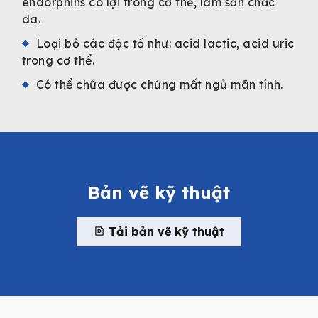
endorphins có lợi trong cơ thể, làm săn chắc
da.
Loại bỏ các độc tố như: acid lactic, acid uric
trong cơ thể.
Có thể chữa được chứng mất ngủ mãn tính.
Bản vẽ kỹ thuật
Tải bản vẽ kỹ thuật