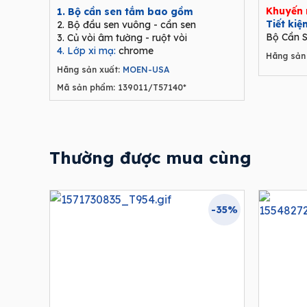
price
price
Khuyến 
1. Bộ cần sen tắm bao gồm
was:
is:
Tiết ki
2. Bộ đầu sen vuông - cần sen
9.680.000₫.
6.292.000₫.
Bộ Cần S
3. Củ vòi âm tường - ruột vòi
4. Lớp xi mạ:
chrome
Hãng sản 
Hãng sản xuất:
MOEN-USA
Mã sản phẩm: 139011/T57140*
Thường được mua cùng
-35%