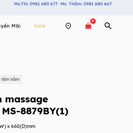
Ms.Thi: 0981 680 677
Ms. Thắm: 0981 680 667
yến Mãi
Sale
 tắm nằm
m massage
MS-8879BY(1)
0(W) x 660(D)mm