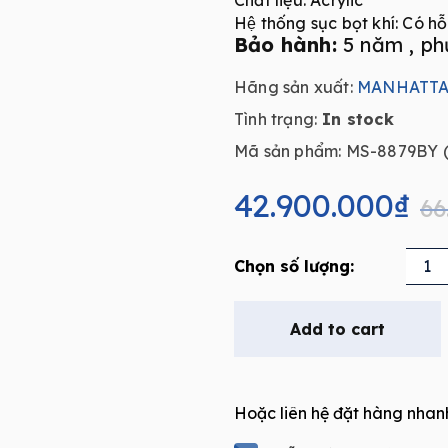
Chất liệu: Acrylic
Hệ thống sục bọt khí: Có hỗ
Bảo hành:
5 năm , ph
Hãng sản xuất:
MANHATT
Tình trạng:
In stock
Mã sản phẩm: MS-8879BY (
Original
Current
price
price
42.900.000
₫
66
was:
is:
66.000.000₫.
42.900.000₫.
Bồn
tắm
nằm
Add to cart
massage
MANHATT
MS-
Hoặc liên hệ đặt hàng nhan
8879BY(1)
quantity