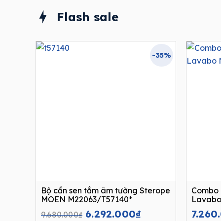
Flash sale
-35%
Bộ cần sen tắm âm tường Sterope
Combo 
MOEN M22063/T57140*
Lavabo
Original
Current
6.292.000
₫
7.260
9.680.000
₫