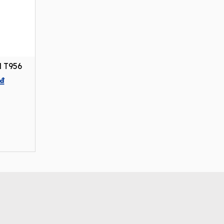
 T956
Current
₫
price
is:
0₫.
8.250.000₫.