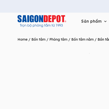
Skip
to
content
Sản phẩm
Home
/
Bồn tắm / Phòng tắm
/
Bồn tắm nằm
/ Bồn t