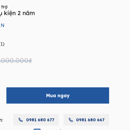
 trợ
ụ kiện 2 năm
AN
1)
.000.000
₫
Mua ngay
AN
h:
0981 680 677
0981 680 667