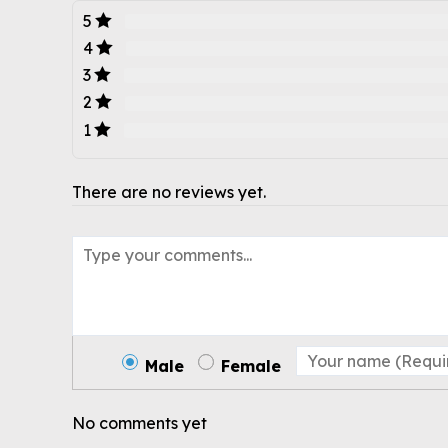
5
4
3
2
1
There are no reviews yet.
Male
Female
No comments yet