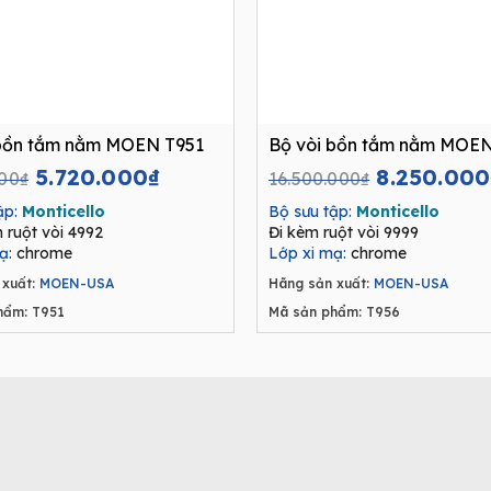
 bồn tắm nằm MOEN T951
Bộ vòi bồn tắm nằm MOEN
Original
Current
Original
5.720.000
₫
8.250.000
000
₫
16.500.000
₫
price
price
price
ập:
Monticello
Bộ sưu tập:
Monticello
was:
is:
was:
ruột vòi 4992
Đi kèm ruột vòi 9999
8.800.000₫.
5.720.000₫.
16.500.00
ạ:
chrome
Lớp xi mạ:
chrome
xuất:
MOEN-USA
Hãng sản xuất:
MOEN-USA
hẩm: T951
Mã sản phẩm: T956