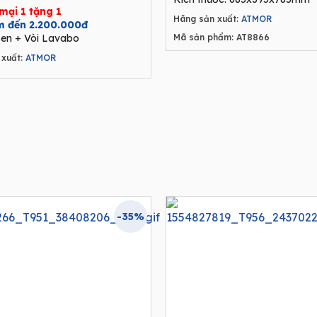
was:
mại 1 tặng 1
Hãng sản xuất:
ATMOR
8.250.000₫
ệm đến 2.200.000đ
en + Vòi Lavabo
Mã sản phẩm: AT8866
xuất:
ATMOR
-35%