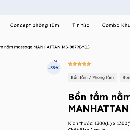
Concept phòng tắm
Tin tức
Combo Khu
ắm nằm massage MANHATTAN MS-8879BY(1)
5/5





-35%
Bồn tắm / Phòng tắm
Bồn
Bồn tắm nằ
MANHATTAN 
Kích thước: 1300(L) x 130