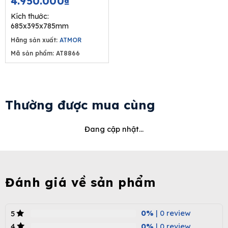
4.950.000
₫
was:
is:
Kích thước:
8.250.000₫.
4.950.000₫.
685x395x785mm
Hãng sản xuất:
ATMOR
Mã sản phẩm: AT8866
Thường được mua cùng
Đang cập nhật...
Đánh giá về sản phẩm
0%
| 0 review
5
0%
| 0 review
4