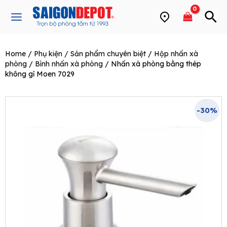
Skip
Main
to
Menu
content
Home
/
Phụ kiện / Sản phẩm chuyên biệt
/
Hộp nhấn xà
e
phòng
/
Bình nhấn xà phòng
/ Nhấn xà phòng bằng thép
không gỉ Moen 7029
-30%