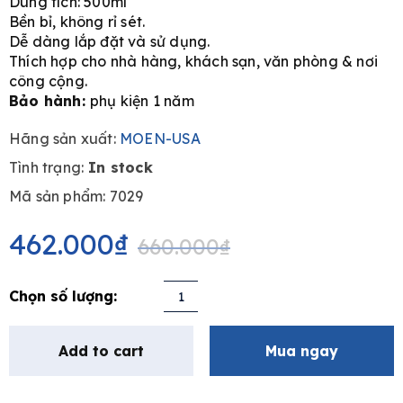
Dung tích: 500ml
Bền bỉ, không rỉ sét.
Dễ dàng lắp đặt và sử dụng.
Thích hợp cho nhà hàng, khách sạn, văn phòng & nơi
công cộng.
Bảo hành:
phụ kiện 1 năm
Hãng sản xuất:
MOEN-USA
Tình trạng:
In stock
Mã sản phẩm: 7029
Original
Current
price
price
462.000
₫
660.000
₫
was:
is:
660.000₫.
462.000₫.
Nhấn
xà
phòng
Add to cart
Mua ngay
bằng
thép
không