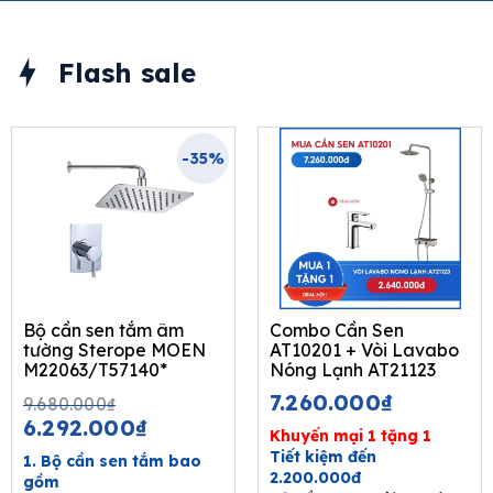
Flash sale
-35%
Bộ cần sen tắm âm
Combo Cần Sen
tường Sterope MOEN
AT10201 + Vòi Lavabo
M22063/T57140*
Nóng Lạnh AT21123
Original
Current
7.260.000
₫
9.680.000
₫
price
price
6.292.000
₫
Khuyến mại 1 tặng 1
was:
is:
Tiết kiệm đến
1. Bộ cần sen tắm bao
9.680.000₫.
6.292.000₫.
2.200.000đ
gồm