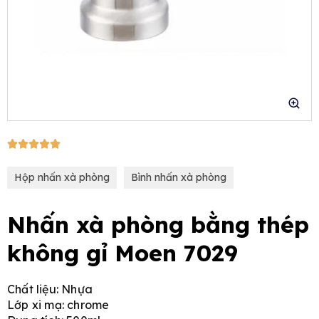
e
5/5





Hộp nhấn xà phòng
Bình nhấn xà phòng
Nhấn xà phòng bằng thép
không gỉ Moen 7029
Chất liệu: Nhựa
Lớp xi mạ: chrome