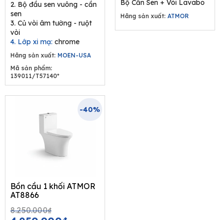
Bộ Cần Sen + Vòi Lavabo
2. Bộ đầu sen vuông - cần
sen
Hãng sản xuất:
ATMOR
3. Củ vòi âm tường - ruột
vòi
4. Lớp xi mạ:
chrome
Hãng sản xuất:
MOEN-USA
Mã sản phẩm:
139011/T57140*
-40%
Bồn cầu 1 khối ATMOR
AT8866
Original
Current
8.250.000
₫
price
price