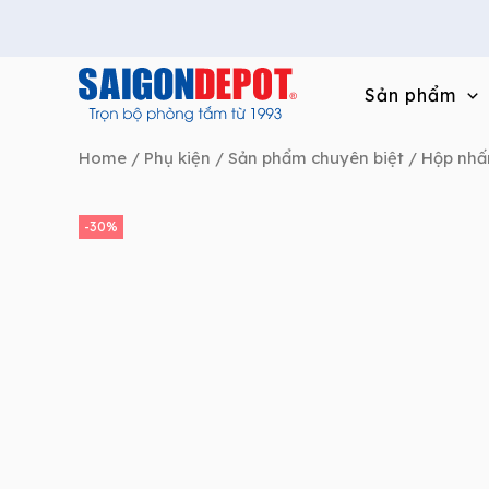
Skip
to
content
Sản phẩm
Home
/
Phụ kiện / Sản phẩm chuyên biệt
/
Hộp nhấ
-30%