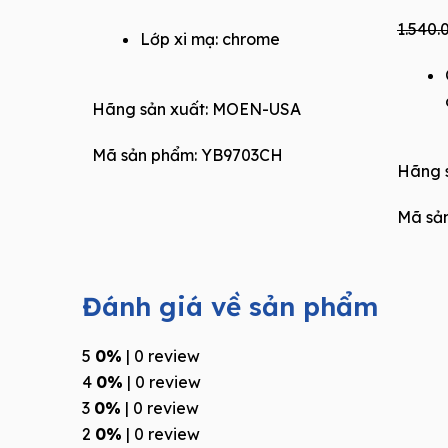
price
price
1.540.
Lớp xi mạ: chrome
was:
is:
1.650.000₫.
1.155.000₫.
Hãng sản xuất:
MOEN-USA
Mã sản phẩm: YB9703CH
Hãng s
Mã sả
Đánh giá về sản phẩm
5
0%
| 0 review
4
0%
| 0 review
3
0%
| 0 review
2
0%
| 0 review