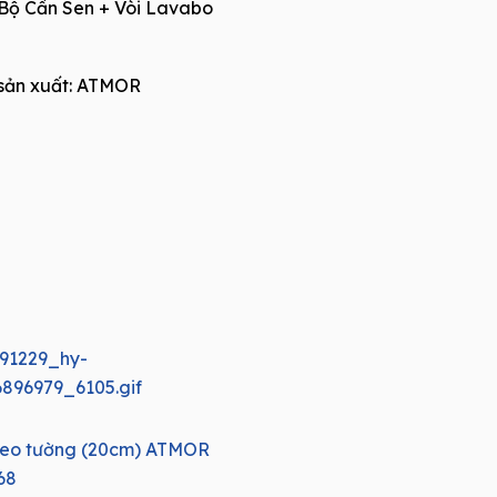
Bộ Cần Sen + Vòi Lavabo
ản xuất:
ATMOR
treo tường (20cm) ATMOR
68