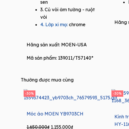
sen
3. Củ vòi âm tường - ruột
vòi
Hãng s
4. Lớp xi mạ:
chrome
Hãng sản xuất:
MOEN-USA
Mã sản phẩm: 139011/T57140*
Thường được mua cùng
-30%
-30%
Móc áo MOEN YB9703CH
Kính 
HY-11
Original
Current
1.650.000
₫
1.155.000
₫