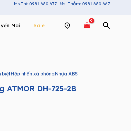
Ms.Thi: 0981 680 677
Ms. Thắm: 0981 680 667
yến Mãi
Sale
B
 biệt
Hộp nhấn xà phòng
Nhựa ABS
ng ATMOR DH-725-2B
m