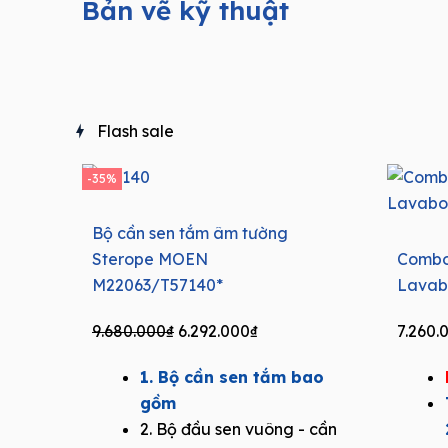
Bản vẽ kỹ thuật
Flash sale
-35%
Bộ cần sen tắm âm tường
Sterope MOEN
Combo
M22063/T57140*
Lavab
Original
Current
9.680.000
₫
6.292.000
₫
7.260.
price
price
1. Bộ cần sen tắm bao
was:
is:
gồm
9.680.000₫.
6.292.000₫.
2. Bộ đầu sen vuông - cần