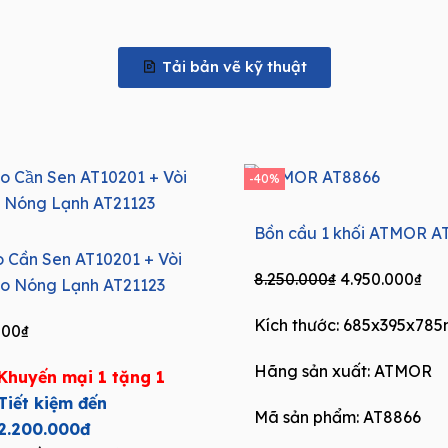
Tải bản vẽ kỹ thuật
-40%
Bồn cầu 1 khối ATMOR A
 Cần Sen AT10201 + Vòi
Original
Cur
8.250.000
₫
4.950.000
₫
o Nóng Lạnh AT21123
price
pri
Kích thước: 685x395x78
was:
is:
000
₫
8.250.000₫.
4.9
Hãng sản xuất:
ATMOR
Khuyến mại 1 tặng 1
Tiết kiệm đến
Mã sản phẩm: AT8866
2.200.000đ