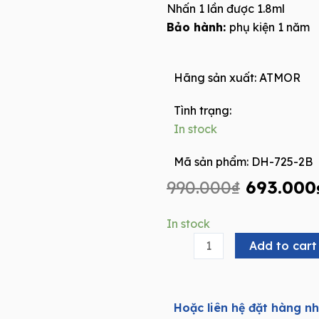
Nhấn 1 lần được 1.8ml
Bảo hành:
phụ kiện 1 năm
Hãng sản xuất:
ATMOR
Tình trạng:
In stock
Mã sản phẩm: DH-725-2B
Origina
990.000
₫
693.000
price
was:
Hộp
In stock
990.000
Xịt
Add to cart
Xà
Phòng
ATMOR
Hoặc liên hệ đặt hàng n
DH-