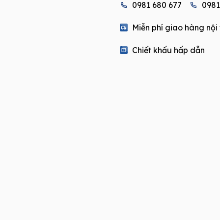
0981 680 677
0981
725-
2B
Miễn phí giao hàng nội
quantity
Chiết khấu hấp dẫn