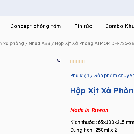
Concept phòng tắm
Tin tức
Combo Khu
n xà phòng
/
Nhựa ABS
/ Hộp Xịt Xà Phòng ATMOR DH-725-2
5/5





Phụ kiện / Sản phẩm chuyên
Hộp Xịt Xà Phò
Made in Taiwan
Kích thước : 65x100x215 m
Dung tích : 250ml x 2