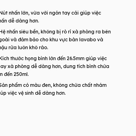
Nút nhấn lớn, vừa với ngón tay cái giúp việc
hấn dễ dàng hơn.
Hệ nhấn siêu bền, không bị rò rỉ xà phòng ra bên
goài và đảm bảo cho khu vực bàn lavabo và
hậu rửa luôn khô ráo.
Kích thước họng bình lớn đến 26.5mm giúp việc
hay xà phòng dễ dàng hơn, dung tích bình chứa
ên đến 250ml.
Sản phẩm có màu đen, không chứa chất nhám
iúp việc vệ sinh dễ dàng hơn.