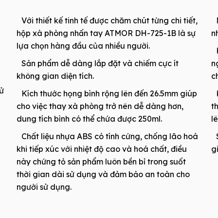
Với thiết kế tinh tế được chăm chút từng chi tiết,
hộp xà phòng nhấn tay ATMOR DH-725-1B là sự
n
lựa chọn hàng đầu của nhiều người.
Sản phẩm dễ dàng lắp đặt và chiếm cực ít
n
không gian diện tích.
c
ử
Kích thước họng bình rộng lên đến 26.5mm giúp
cho việc thay xà phòng trở nên dễ dàng hơn,
t
dung tích bình có thể chứa được 250ml.
l
Chất liệu nhựa ABS có tính cứng, chống lão hoá
khi tiếp xúc với nhiệt độ cao và hoá chất, điều
g
này chứng tỏ sản phẩm luôn bền bỉ trong suốt
thời gian dài sử dụng và đảm bảo an toàn cho
người sử dụng.