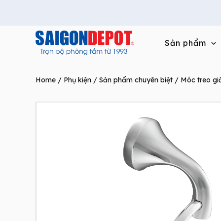
Skip
to
content
Sản phẩm
Home
/
Phụ kiện / Sản phẩm chuyên biệt
/
Móc treo gi