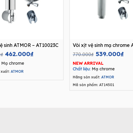
 vệ sinh ATMOR – AT10023C
Vòi xịt vệ sinh mạ chrome
Original
Current
Original
Cu
462.000
₫
539.000
₫
0
₫
770.000
₫
price
price
price
pri
Mạ chrome
NEW ARRIVAL
was:
is:
was:
is:
Chất liệu:
Mạ chrome
xuất:
ATMOR
660.000₫.
462.000₫.
770.000₫.
53
Hãng sản xuất:
ATMOR
Mã sản phẩm: AT14501