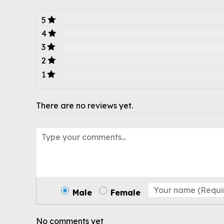
5
4
3
2
1
There are no reviews yet.
Male
Female
No comments yet