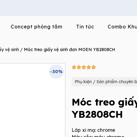
Concept phòng tắm
Tin tức
Combo Khu
ấy vệ sinh
/ Móc treo giấy vệ sinh đơn MOEN YB2808CH
5/5





-30%
Phụ kiện / Sản phẩm chuyên b
Móc treo giấ
YB2808CH
Lớp xi mạ: chrome