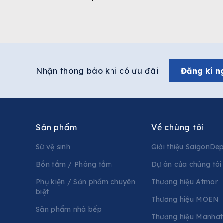
Nhận thông báo khi có ưu đãi
Đăng kí n
Sản phẩm
Về chúng tôi
Sứ vệ sinh
Giới thiệu SaigonDe
Bồn tắm / Phòng tắm
Dự án của chúng tôi
Phụ kiện / Sản phẩm chuyên
Thương hiệu Atmor
biệt
Thương hiệu MOEN
Sản phẩm nhà bếp
Thương hiệu Manhat