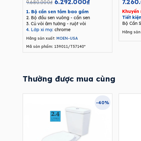
Original
Current
6.292.000
₫
7.260
9.680.000
₫
price
price
Khuyến 
1. Bộ cần sen tắm bao gồm
was:
is:
Tiết ki
2. Bộ đầu sen vuông - cần sen
9.680.000₫.
6.292.000₫.
Bộ Cần S
3. Củ vòi âm tường - ruột vòi
4. Lớp xi mạ:
chrome
Hãng sản 
Hãng sản xuất:
MOEN-USA
Mã sản phẩm: 139011/T57140*
Thường được mua cùng
-40%