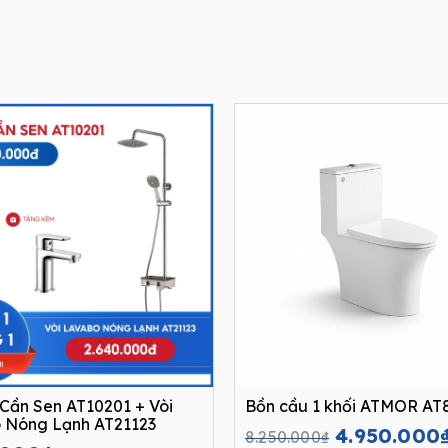
Cần Sen AT10201 + Vòi
Bồn cầu 1 khối ATMOR AT
 Nóng Lạnh AT21123
Original
4.950.000
8.250.000
₫