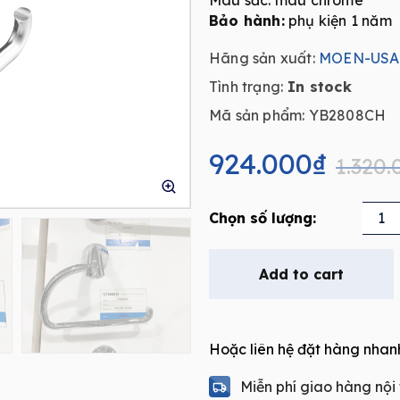
Màu sắc: màu chrome
Bảo hành:
phụ kiện 1 năm
Hãng sản xuất:
MOEN-USA
Tình trạng:
In stock
Mã sản phẩm: YB2808CH
Original
Current
price
price
924.000
₫
1.320.
was:
is:
1.320.000₫.
924.000₫.
Móc
treo
giấy
Add to cart
vệ
sinh
đơn
Hoặc liên hệ đặt hàng nhan
MOEN
YB2808C
Miễn phí giao hàng nội
quantity