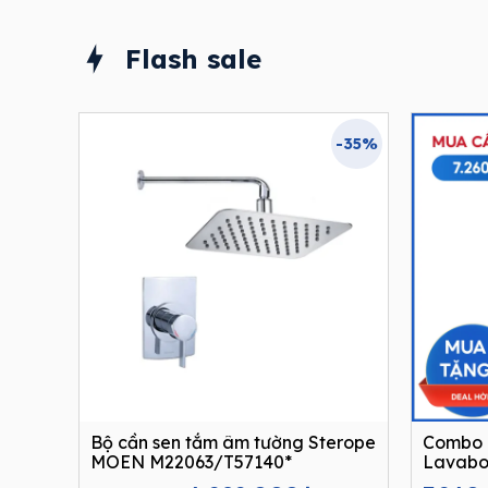
Flash sale
-35%
Bộ cần sen tắm âm tường Sterope
Combo 
MOEN M22063/T57140*
Lavabo