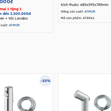
.000
₫
price
Kích thước: 685x395x785mm
was:
mại 1 tặng 1
Hãng sản xuất:
ATMOR
8.250.000₫
ệm đến 2.200.000đ
en + Vòi Lavabo
Mã sản phẩm: AT8866
xuất:
ATMOR
-30%