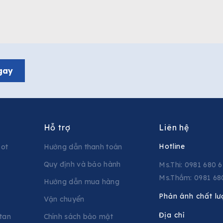
gay
Hỗ trợ
Liên hệ
Hotline
pot
Hướng dẫn thanh toán
Quy định và bảo hành
Ms.Thi: 0981 680 
Ms.Thắm: 0981 68
Hướng dẫn mua hàng
Phản ánh chất lư
Vận chuyển
Địa chỉ
tan
Chính sách bảo mật