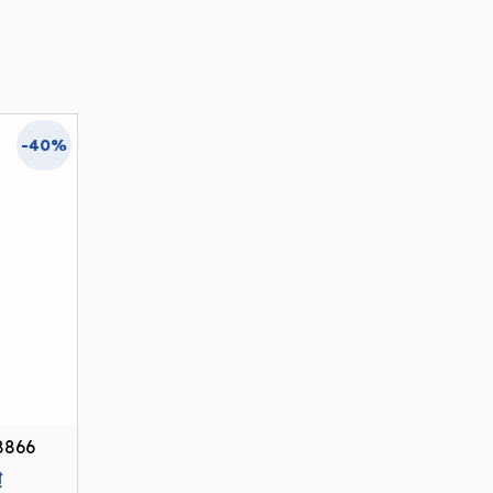
-40%
8866
Current
₫