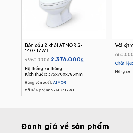
Bồn cầu 2 khối ATMOR S-
Vòi xịt
1407.1/WT
660.00
Original
Current
2.376.000
₫
3.960.000
₫
Chất liệu:
price
price
Hệ thống xả thẳng
was:
is:
Hãng sản 
Kích thước: 375x700x785mm
3.960.000₫.
2.376.000₫.
Hãng sản xuất:
ATMOR
Mã sản phẩm: S-1407.1/WT
Đánh giá về sản phẩm