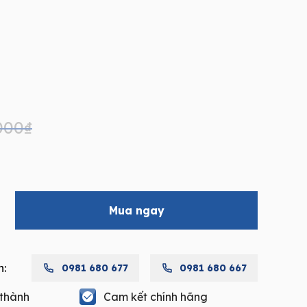
000
₫
Mua ngay
h:
0981 680 677
0981 680 667
H
 thành
Cam kết chính hãng