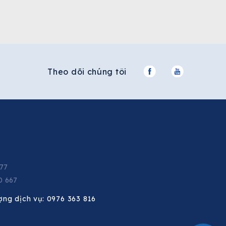
Theo dõi chúng tôi
677
0 667
ợng dịch vụ:
0976 363 816