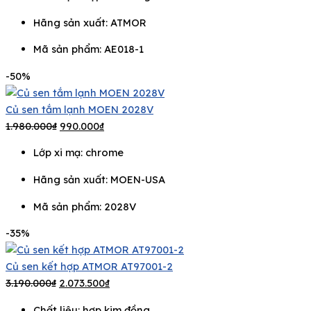
Hãng sản xuất:
ATMOR
Mã sản phẩm: AE018-1
-50%
Củ sen tắm lạnh MOEN 2028V
1.980.000
₫
990.000
₫
Lớp xi mạ: chrome
Hãng sản xuất:
MOEN-USA
Mã sản phẩm: 2028V
-35%
Củ sen kết hợp ATMOR AT97001-2
3.190.000
₫
2.073.500
₫
Chất liệu: hợp kim đồng