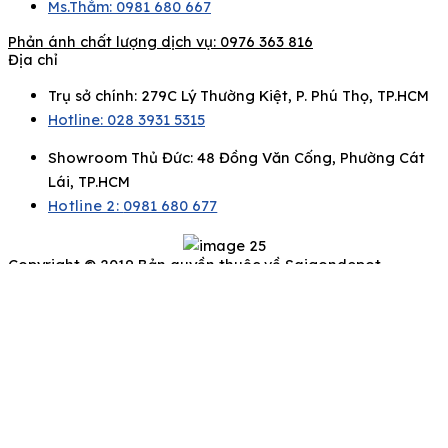
Ms.Thắm: 0981 680 667
Phản ánh chất lượng dịch vụ:
0976 363 816
Địa chỉ
Trụ sở chính: 279C Lý Thường Kiệt, P. Phú Thọ, TP.HCM
Hotline: 028 3931 5315
Showroom Thủ Đức: 48 Đồng Văn Cống, Phường Cát
Lái, TP.HCM
Hotline 2:
0981 680 677
Copyright © 2019 Bản quyền thuộc về Saigondepot
Để lại thông tin của bạn, chúng tôi sẽ liên hệ
ngay