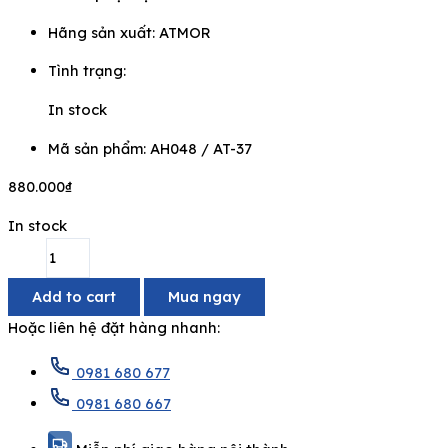
Hãng sản xuất:
ATMOR
Tình trạng:
In stock
Mã sản phẩm: AH048 / AT-37
880.000
₫
In stock
Add to cart
Mua ngay
Hoặc liên hệ đặt hàng nhanh:
0981 680 677
0981 680 667