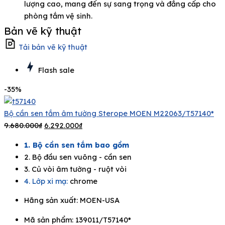
lượng cao, mang đến sự sang trọng và đẳng cấp cho
phòng tắm vệ sinh.
Bản vẽ kỹ thuật
Tải bản vẽ kỹ thuật
Flash sale
-35%
Bộ cần sen tắm âm tường Sterope MOEN M22063/T57140*
9.680.000
₫
6.292.000
₫
1. Bộ cần sen tắm bao gồm
2. Bộ đầu sen vuông - cần sen
3. Củ vòi âm tường - ruột vòi
4. Lớp xi mạ:
chrome
Hãng sản xuất:
MOEN-USA
Mã sản phẩm: 139011/T57140*