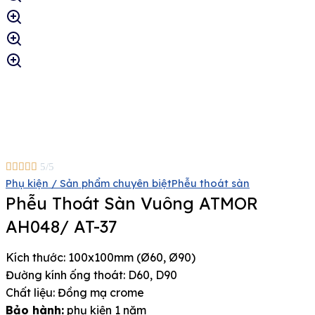





5/5
Phụ kiện / Sản phẩm chuyên biệt
Phễu thoát sàn
Phễu Thoát Sàn Vuông ATMOR
AH048/ AT-37
Kích thước: 100x100mm (Ø60, Ø90)
Đường kính ống thoát: D60, D90
Chất liệu: Đồng mạ crome
Bảo hành:
phụ kiện 1 năm