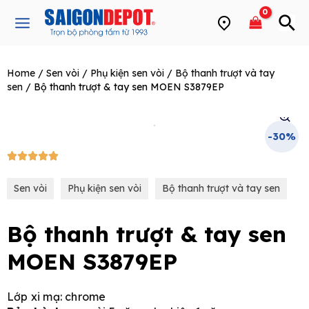
Skip
Main
to
Menu
content
Home
/
Sen vòi
/
Phụ kiện sen vòi
/
Bộ thanh trượt và tay
e
sen
/ Bộ thanh trượt & tay sen MOEN S3879EP
-30%
5/5





Sen vòi
Phụ kiện sen vòi
Bộ thanh trượt và tay sen
Bộ thanh trượt & tay sen
MOEN S3879EP
Lớp xi mạ: chrome