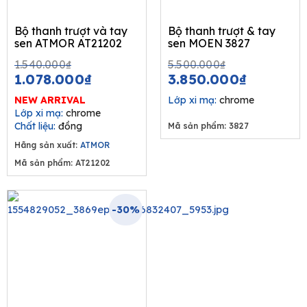
Bộ thanh trượt và tay
Bộ thanh trượt & tay
sen ATMOR AT21202
sen MOEN 3827
Original
Current
Original
Current
1.540.000
₫
5.500.000
₫
price
price
price
price
1.078.000
₫
3.850.000
₫
was:
is:
was:
is:
NEW ARRIVAL
Lớp xi mạ:
chrome
1.540.000₫.
1.078.000₫.
5.500.000₫
3.850.00
Lớp xi mạ:
chrome
Chất liệu:
đồng
Mã sản phẩm: 3827
Hãng sản xuất:
ATMOR
Mã sản phẩm: AT21202
-30%