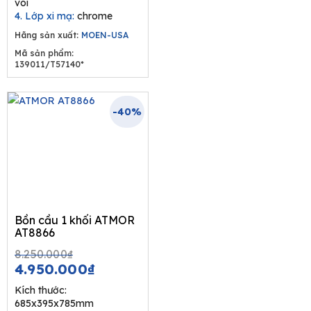
vòi
4. Lớp xi mạ:
chrome
Hãng sản xuất:
MOEN-USA
Mã sản phẩm:
139011/T57140*
-40%
Bồn cầu 1 khối ATMOR
AT8866
Original
Current
8.250.000
₫
price
price
4.950.000
₫
was:
is:
Kích thước:
8.250.000₫.
4.950.000₫.
685x395x785mm