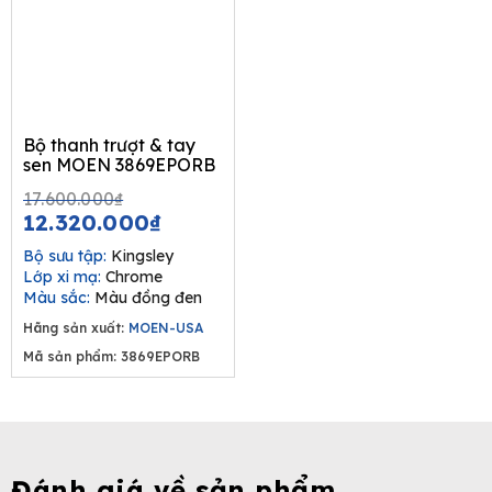
Bộ thanh trượt & tay
sen MOEN 3869EPORB
Original
Current
17.600.000
₫
price
price
12.320.000
₫
was:
is:
Bộ sưu tập:
Kingsley
17.600.000₫.
12.320.000₫.
Lớp xi mạ:
Chrome
Màu sắc:
Màu đồng đen
Hãng sản xuất:
MOEN-USA
Mã sản phẩm: 3869EPORB
Đánh giá về sản phẩm