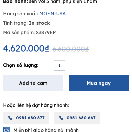
Bảo hành:
sen vòi 5 năm, phụ kiện 1 năm
Hãng sản xuất:
MOEN-USA
Tình trạng:
In stock
e
Mã sản phẩm: S3879EP
Original
Current
price
price
4.620.000
₫
6.600.000
₫
was:
is:
6.600.000₫.
4.620.000₫.
Bộ
thanh
trượt
Add to cart
Mua ngay
&
tay
sen
Hoặc liên hệ đặt hàng nhanh:
MOEN
S3879EP
0981 680 677
0981 680 667
quantity
Miễn phí giao hàng nội thành