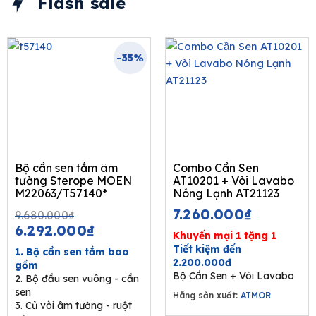
Flash sale
-35%
Bộ cần sen tắm âm
Combo Cần Sen
tường Sterope MOEN
AT10201 + Vòi Lavabo
M22063/T57140*
Nóng Lạnh AT21123
Original
Current
7.260.000
₫
9.680.000
₫
price
price
6.292.000
₫
Khuyến mại 1 tặng 1
was:
is:
Tiết kiệm đến
1. Bộ cần sen tắm bao
9.680.000₫.
6.292.000₫.
2.200.000đ
gồm
Bộ Cần Sen + Vòi Lavabo
2. Bộ đầu sen vuông - cần
sen
Hãng sản xuất:
ATMOR
3. Củ vòi âm tường - ruột