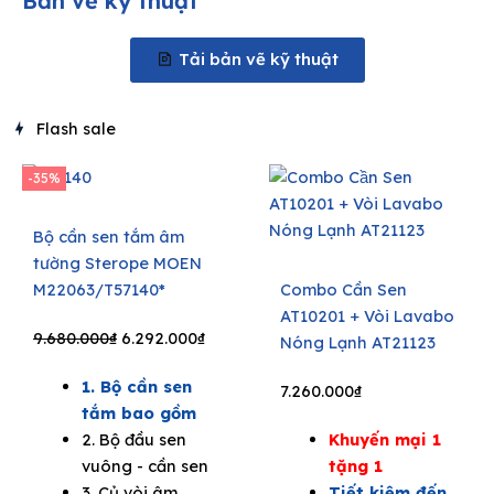
Bản vẽ kỹ thuật
Tải bản vẽ kỹ thuật
Flash sale
-35%
Bộ cần sen tắm âm
tường Sterope MOEN
M22063/T57140*
Combo Cần Sen
AT10201 + Vòi Lavabo
Original
Current
9.680.000
₫
6.292.000
₫
Nóng Lạnh AT21123
price
price
1. Bộ cần sen
was:
is:
7.260.000
₫
tắm bao gồm
9.680.000₫.
6.292.000₫.
2. Bộ đầu sen
Khuyến mại 1
vuông - cần sen
tặng 1
3. Củ vòi âm
Tiết kiệm đến