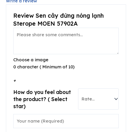
Write a review
Review Sen cây đứng nóng lạnh
Sterope MOEN 57902A
Choose a image
0 character ( Minimum of 10)
+
How do you feel about
the product? ( Select
star)