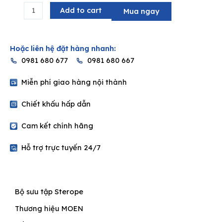
17.919.000₫.
11.647.350₫.
cây
Add to cart
Mua ngay
đứng
nóng
lạnh
Hoặc liên hệ đặt hàng nhanh:
Sterope
0981 680 677
0981 680 667
MOEN
57902A
Miễn phí giao hàng nội thành
quantity
Chiết khấu hấp dẫn
Cam kết chính hãng
Hỗ trợ trực tuyến 24/7
Bộ sưu tập Sterope
Thương hiệu MOEN