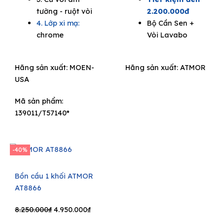
tường - ruột vòi
2.200.000đ
4. Lớp xi mạ:
Bộ Cần Sen +
chrome
Vòi Lavabo
Hãng sản xuất:
MOEN-
Hãng sản xuất:
ATMOR
USA
Mã sản phẩm:
139011/T57140*
-40%
Bồn cầu 1 khối ATMOR
AT8866
Original
Current
8.250.000
₫
4.950.000
₫
price
price