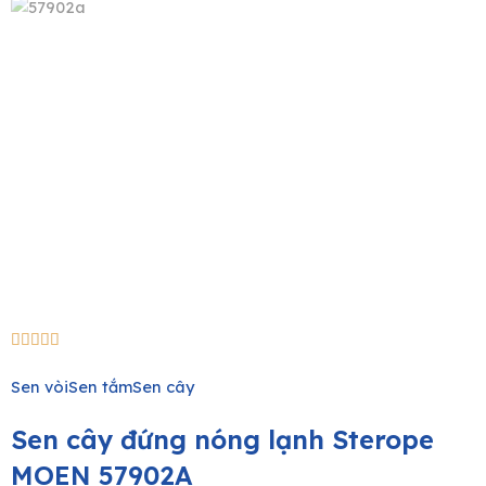
e
5/5





Sen vòi
Sen tắm
Sen cây
Sen cây đứng nóng lạnh Sterope
MOEN 57902A