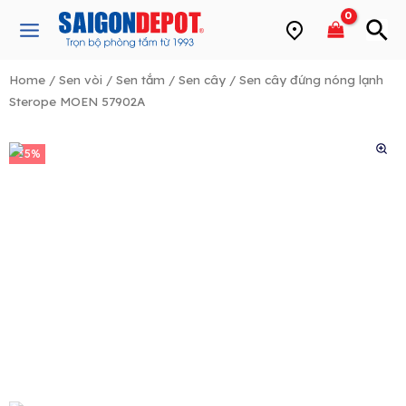
Skip
Main
to
Menu
content
Home
/
Sen vòi
/
Sen tắm
/
Sen cây
/ Sen cây đứng nóng lạnh
Sterope MOEN 57902A
e
-35%