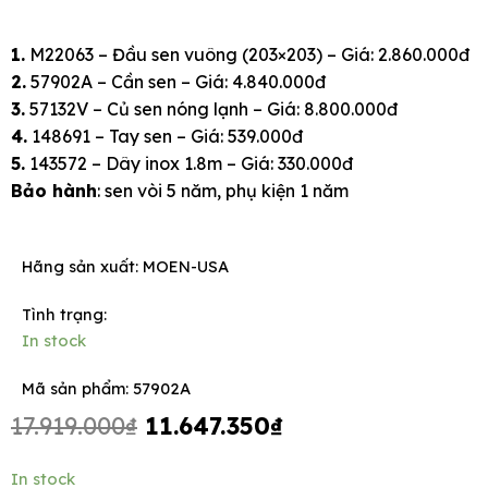
1.
M22063 – Đầu sen vuông (203×203) – Giá: 2.860.000đ
2.
57902A – Cần sen – Giá: 4.840.000đ
3.
57132V – Củ sen nóng lạnh – Giá: 8.800.000đ
4.
148691 – Tay sen – Giá: 539.000đ
5.
143572 – Dây inox 1.8m – Giá: 330.000đ
Bảo hành
: sen vòi 5 năm, phụ kiện 1 năm
Hãng sản xuất:
MOEN-USA
Tình trạng:
In stock
Mã sản phẩm: 57902A
Original
Current
17.919.000
₫
11.647.350
₫
price
price
was:
is:
Sen
In stock