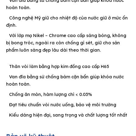
Van đĩa bằng sứ chống bám cặn bẩn giúp khóa nước
hoàn toàn.
Công nghệ Mỹ giữ cho nhiệt độ của nước giữ ở mức ổn
định.
Với lớp mạ Nikel – Chrome cao cấp sáng bóng, không
bị bong tróc, ngoài ra còn chống gỉ sét, giữ cho sản
phẩm luôn sáng đẹp lâu dài theo thời gian.
Thân vòi làm bằng hợp kim đồng cao cấp H65
Van đĩa bằng sứ chống bám cặn bẩn giúp khóa nước
hoàn toàn.
Chống ăn mòn, hàm lượng chì < 0.03%
Đạt tiêu chuẩn vòi nước uống, bảo vệ môi trường
Kiểu dáng hiện đại, sang trọng và chất lượng tốt nhất