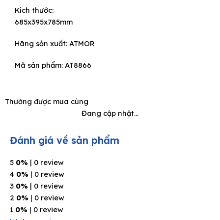
Kích thước:
was:
is:
685x395x785mm
8.250.000₫.
4.950.000₫.
Hãng sản xuất:
ATMOR
Mã sản phẩm: AT8866
Thường được mua cùng
Đang cập nhật...
Đánh giá về sản phẩm
5
0%
| 0 review
4
0%
| 0 review
3
0%
| 0 review
2
0%
| 0 review
1
0%
| 0 review