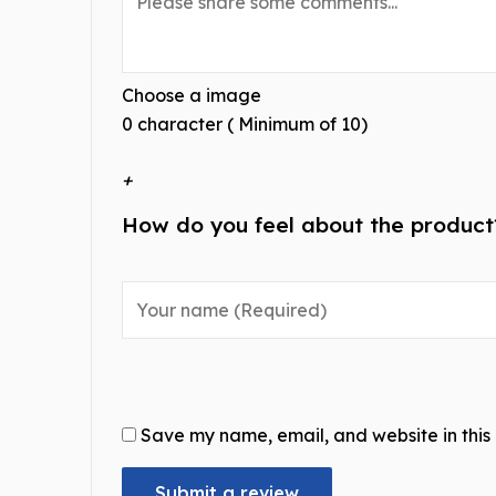
Choose a image
0 character ( Minimum of 10)
+
How do you feel about the product?
Save my name, email, and website in this 