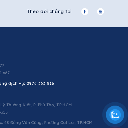
Theo dõi chúng tôi
677
0 667
ợng dịch vụ:
0976 363 816
C Lý Thường Kiệt, P. Phú Thọ, TP.HCM
5315
: 48 Đồng Văn Cống, Phường Cát Lái, TP.HCM