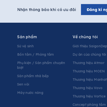
Nhận thông báo khi có ưu đãi
Đăng kí n
Sản phẩm
Về chúng tôi
Sứ vệ sinh
Giới thiệu SaigonDe
Bồn tắm / Phòng tắm
Dự án của chúng tôi
Phụ kiện / Sản phẩm chuyên
Thương hiệu Atmor
biệt
Thương hiệu MOEN
Sản phẩm nhà bếp
Thương hiệu Manhat
Sen vòi
Thương hiệu Vovo
Máy nước nóng
Thương hiệu Vortice
Concept phòng tắm