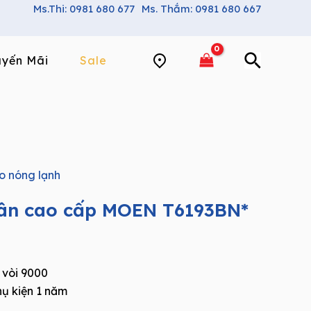
Ms.Thi: 0981 680 677
Ms. Thắm: 0981 680 667
yến Mãi
Sale
o nóng lạnh
hân cao cấp MOEN T6193BN*
 vòi 9000
hụ kiện 1 năm