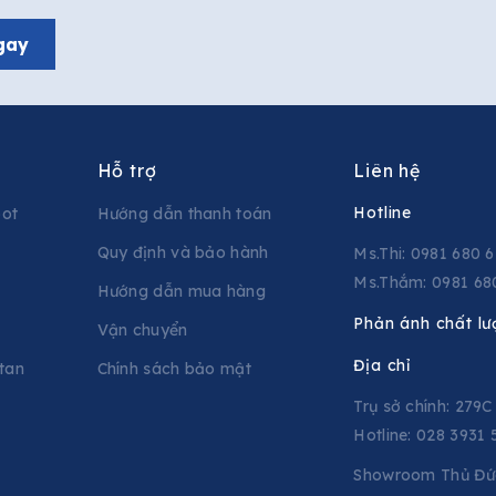
gay
Hỗ trợ
Liên hệ
Hotline
pot
Hướng dẫn thanh toán
Quy định và bảo hành
Ms.Thi: 0981 680 
Ms.Thắm: 0981 68
Hướng dẫn mua hàng
Phản ánh chất lư
Vận chuyển
Địa chỉ
tan
Chính sách bảo mật
Trụ sở chính: 279
Hotline: 028 3931 
Showroom Thủ Đức