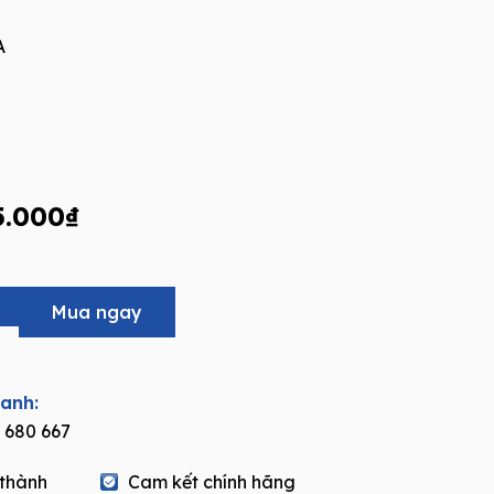
A
nal
Current
5.000
₫
price
is:
0.000₫.
10.725.000₫.
Mua ngay
hanh:
 680 667
 thành
Cam kết chính hãng