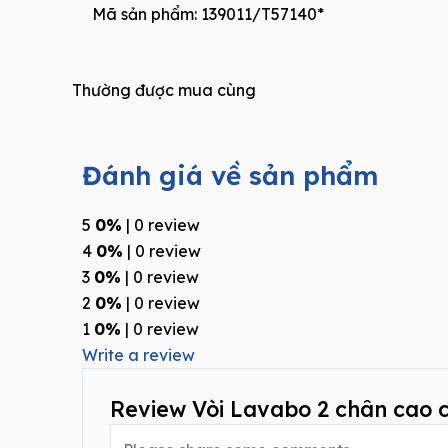
Mã sản phẩm: 139011/T57140*
Thường được mua cùng
Đánh giá về sản phẩm
5
0%
| 0 review
4
0%
| 0 review
3
0%
| 0 review
2
0%
| 0 review
1
0%
| 0 review
Write a review
Review Vòi Lavabo 2 chân cao