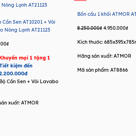
Bồn cầu 1 khối ATMOR A
 Cần Sen AT10201 + Vòi
Original
Cur
8.250.000
₫
4.950.000
₫
o Nóng Lạnh AT21123
price
pri
Kích thước: 685x395x78
was:
is:
000
₫
8.250.000₫.
4.9
Hãng sản xuất:
ATMOR
Khuyến mại 1 tặng 1
Tiết kiệm đến
Mã sản phẩm: AT8866
2.200.000đ
Bộ Cần Sen + Vòi Lavabo
ản xuất:
ATMOR