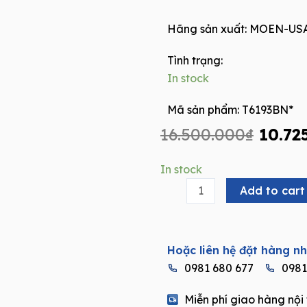
Hãng sản xuất:
MOEN-US
Tình trạng:
In stock
Mã sản phẩm: T6193BN*
Origi
16.500.000
₫
10.72
price
was:
Vòi
In stock
16.50
Lavabo
Add to cart
2
chân
cao
Hoặc liên hệ đặt hàng n
cấp
0981 680 677
0981
MOEN
T6193BN*
Miễn phí giao hàng nội