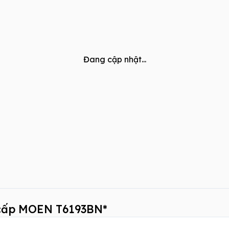
Đang cập nhật...
 cấp MOEN T6193BN*