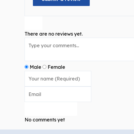
There are no reviews yet.
Male
Female
Post comment
No comments yet