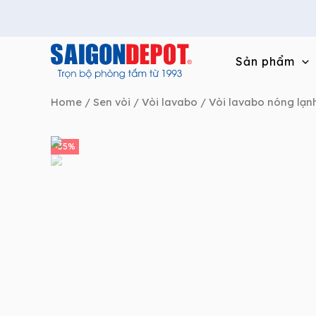
Skip
to
content
Sản phẩm
Home
/
Sen vòi
/
Vòi lavabo
/
Vòi lavabo nóng lạn
-35%