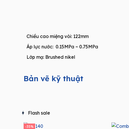
Chiều cao miệng vòi: 122mm
Áp lực nước: 0.15MPa ~ 0.75MPa
Lớp mạ: Brushed nikel
Bản vẽ kỹ thuật
Flash sale
-35%