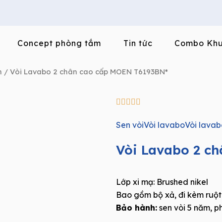
Concept phòng tắm
Tin tức
Combo Khu
h
/ Vòi Lavabo 2 chân cao cấp MOEN T6193BN*
5/5





Sen vòi
Vòi lavabo
Vòi lavab
Vòi Lavabo 2 c
Lớp xi mạ: Brushed nikel
Bao gồm bộ xả, đi kèm ruột
Bảo hành:
sen vòi 5 năm, p