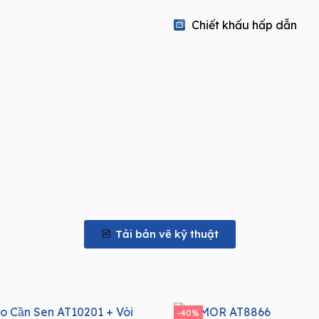
quantity
Chiết khấu hấp dẫn
Tải bản vẽ kỹ thuật
-40%