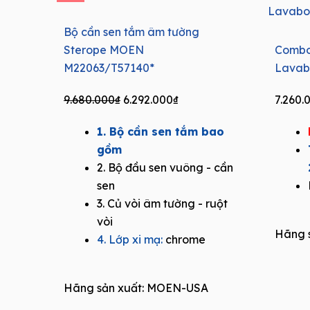
Bộ cần sen tắm âm tường
Sterope MOEN
Combo
M22063/T57140*
Lavab
Original
Current
9.680.000
₫
6.292.000
₫
7.260.
price
price
1. Bộ cần sen tắm bao
was:
is:
gồm
9.680.000₫.
6.292.000₫.
2. Bộ đầu sen vuông - cần
sen
3. Củ vòi âm tường - ruột
vòi
Hãng s
4. Lớp xi mạ:
chrome
Hãng sản xuất:
MOEN-USA