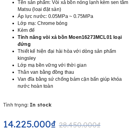
Tên sản phẩm: Vòi xả bồn nóng lạnh kèm sen tắm
Matsu (loại đặt sàn)
Áp lực nước: 0.05MPa ~ 0.75MPa
Lớp mạ: Chrome bóng
Kèm đế
Tính năng vòi xả bồn Moen16273MCL01 loại
đứng
Thiết kế hiện đại hài hòa với dòng sản phẩm
kingsley
Lớp mạ bền vững với thời gian
Thân van bằng đồng thau
Van đĩa bằng sứ chống bám cặn bẩn giúp khóa
nước hoàn toàn
Tình trạng:
In stock
Original
Current
price
price
14.225.000
₫
28.450.000
₫
was:
is: