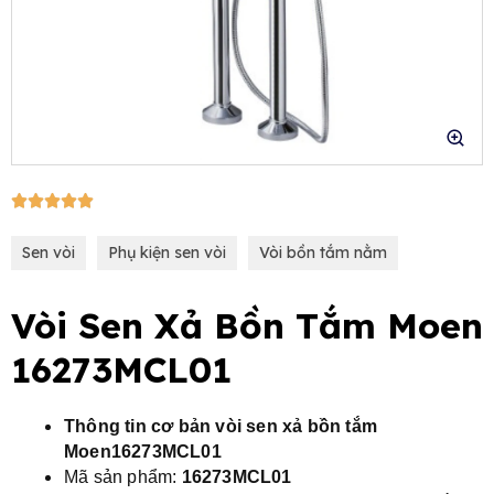
e
5/5





Sen vòi
Phụ kiện sen vòi
Vòi bồn tắm nằm
Vòi Sen Xả Bồn Tắm Moen
16273MCL01
Thông tin cơ bản vòi sen xả bồn tắm
Moen16273MCL01
Mã sản phẩm:
16273MCL01