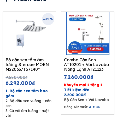
-35%
Bộ cần sen tắm âm
Combo Cần Sen
tường Sterope MOEN
AT10201 + Vòi Lavabo
M22063/T57140*
Nóng Lạnh AT21123
Original
Current
7.260.000
₫
9.680.000
₫
price
price
6.292.000
₫
Khuyến mại 1 tặng 1
was:
is:
Tiết kiệm đến
1. Bộ cần sen tắm bao
9.680.000₫.
6.292.000₫.
2.200.000đ
gồm
Bộ Cần Sen + Vòi Lavabo
2. Bộ đầu sen vuông - cần
sen
Hãng sản xuất:
ATMOR
3. Củ vòi âm tường - ruột
vòi