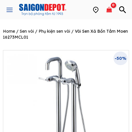
Skip
Main
to
Menu
content
Home
/
Sen vòi
/
Phụ kiện sen vòi
/ Vòi Sen Xả Bồn Tắm Moen
e
16273MCL01
-50%