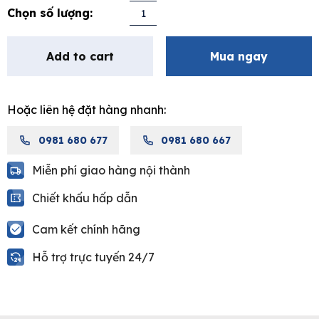
28.450.000₫.
14.225.000₫.
Vòi
Sen
Xả
Add to cart
Mua ngay
Bồn
Tắm
Moen
Hoặc liên hệ đặt hàng nhanh:
16273MCL01
quantity
0981 680 677
0981 680 667
Miễn phí giao hàng nội thành
Chiết khấu hấp dẫn
Cam kết chính hãng
Hỗ trợ trực tuyến 24/7