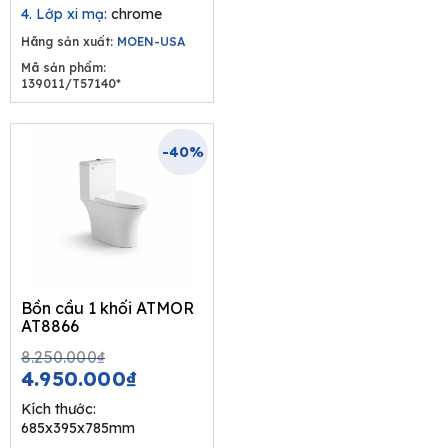
4. Lớp xi mạ:
chrome
Hãng sản xuất:
MOEN-USA
Mã sản phẩm:
139011/T57140*
-40%
Bồn cầu 1 khối ATMOR
AT8866
Original
Current
8.250.000
₫
price
price
4.950.000
₫
was:
is:
Kích thước:
8.250.000₫.
4.950.000₫.
685x395x785mm