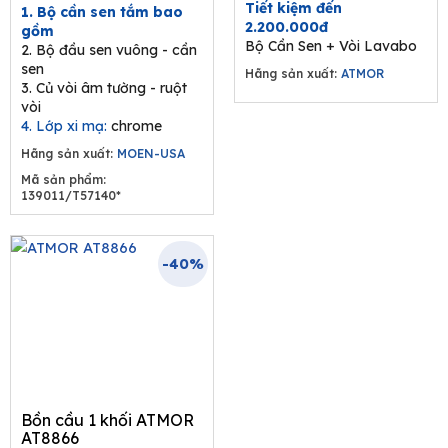
was:
is:
Tiết kiệm đến
1. Bộ cần sen tắm bao
9.680.000₫.
6.292.000₫.
2.200.000đ
gồm
Bộ Cần Sen + Vòi Lavabo
2. Bộ đầu sen vuông - cần
sen
Hãng sản xuất:
ATMOR
3. Củ vòi âm tường - ruột
vòi
4. Lớp xi mạ:
chrome
Hãng sản xuất:
MOEN-USA
Mã sản phẩm:
139011/T57140*
-40%
Bồn cầu 1 khối ATMOR
AT8866