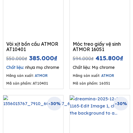
Vòi xịt bồn cầu ATMOR
Móc treo giấy vệ sinh
AT10401
ATMOR 16051
Original
Current
Original
Cu
385.000
₫
415.800
₫
550.000
₫
594.000
₫
price
price
price
pri
Chất liệu:
nhựa mạ chrome
Chất liệu: Mạ chrome
was:
is:
was:
is:
Hãng sản xuất:
ATMOR
Hãng sản xuất:
ATMOR
550.000₫.
385.000₫.
594.000₫.
415
Mã sản phẩm: AT10401
Mã sản phẩm: 16051
-30%
-30%