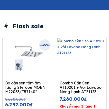
Flash sale
-35%
Bộ cần sen tắm âm
Combo Cần Sen
tường Sterope MOEN
AT10201 + Vòi Lavabo
M22063/T57140*
Nóng Lạnh AT21123
Original
Current
7.260.000
₫
9.680.000
₫
price
price
6.292.000
₫
Khuyến mại 1 tặng 1