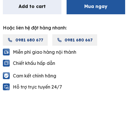
1
Add to cart
Mua ngay
khối
ATMOR
AT2156
Hoặc liên hệ đặt hàng nhanh:
quantity
0981 680 677
0981 680 667
Miễn phí giao hàng nội thành
Chiết khấu hấp dẫn
Cam kết chính hãng
Hỗ trợ trực tuyến 24/7