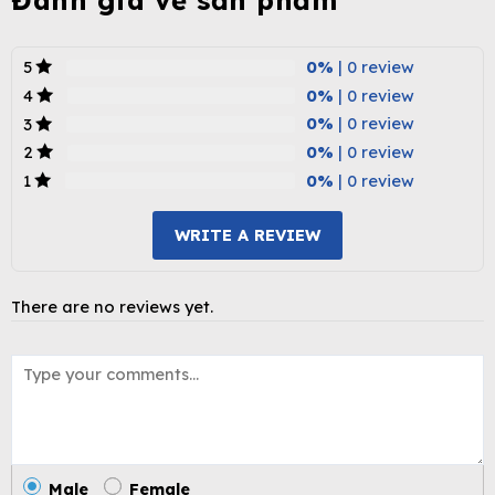
Đánh giá về sản phẩm
0%
| 0 review
5
0%
| 0 review
4
0%
| 0 review
3
0%
| 0 review
2
0%
| 0 review
1
WRITE A REVIEW
There are no reviews yet.
Male
Female