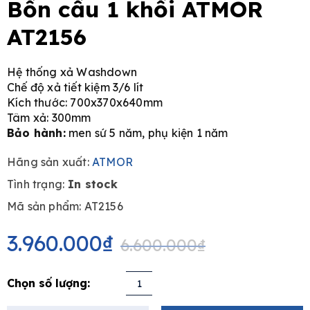
Bồn cầu 1 khối ATMOR
AT2156
Hệ thống xả Washdown
e
Chế độ xả tiết kiệm 3/6 lít
Kích thước: 700x370x640mm
Tâm xả: 300mm
Bảo hành:
men sứ 5 năm, phụ kiện 1 năm
Hãng sản xuất:
ATMOR
Tình trạng:
In stock
Mã sản phẩm: AT2156
Original
Current
price
price
3.960.000
₫
6.600.000
₫
was:
is:
6.600.000₫.
3.960.000₫.
Bồn
cầu