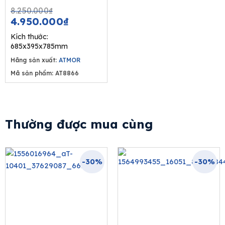
Original
Current
8.250.000
₫
price
price
4.950.000
₫
was:
is:
Kích thước:
8.250.000₫.
4.950.000₫.
685x395x785mm
Hãng sản xuất:
ATMOR
Mã sản phẩm: AT8866
Thường được mua cùng
-30%
-30%