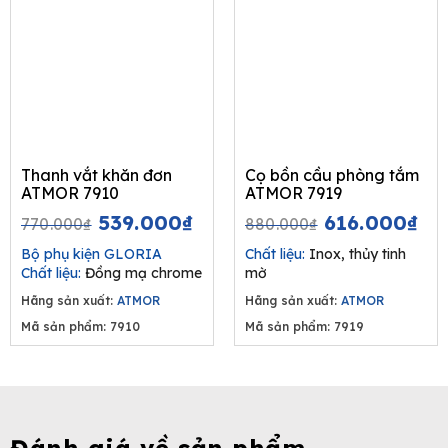
Thanh vắt khăn đơn
Cọ bồn cầu phòng tắm
ATMOR 7910
ATMOR 7919
Original
Current
Original
Cu
539.000
₫
616.000
₫
770.000
₫
880.000
₫
price
price
price
pr
Bộ phụ kiện GLORIA
Chất liệu:
Inox, thủy tinh
was:
is:
was:
is:
Chất liệu:
Đồng mạ chrome
mờ
770.000₫.
539.000₫.
880.000₫.
61
Hãng sản xuất:
ATMOR
Hãng sản xuất:
ATMOR
Mã sản phẩm: 7910
Mã sản phẩm: 7919