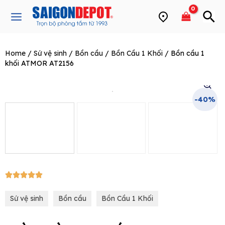
Skip
Main
to
Menu
content
Home
/
Sứ vệ sinh
/
Bồn cầu
/
Bồn Cầu 1 Khối
/ Bồn cầu 1
e
khối ATMOR AT2156
-40%
5/5





Sứ vệ sinh
Bồn cầu
Bồn Cầu 1 Khối