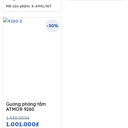
Mã sản phẩm: S-6941/WT
-30%
Gương phòng tắm
ATMOR 9260
Original
Current
1.430.000
₫
price
price
1.001.000
₫