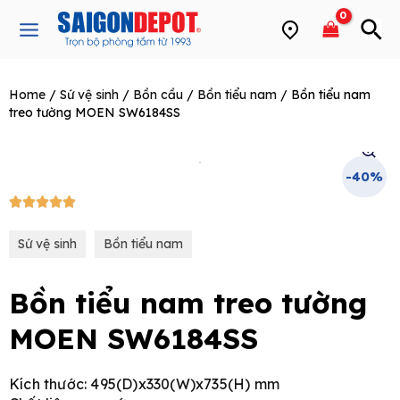
Skip
Main
to
Menu
content
Home
/
Sứ vệ sinh
/
Bồn cầu
/
Bồn tiểu nam
/ Bồn tiểu nam
e
treo tường MOEN SW6184SS
-40%
5/5





Sứ vệ sinh
Bồn tiểu nam
Bồn tiểu nam treo tường
MOEN SW6184SS
Kích thước: 495(D)x330(W)x735(H) mm