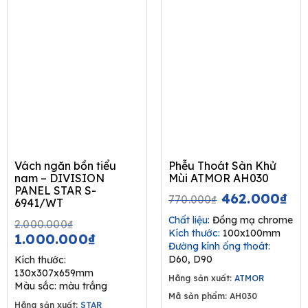
Vách ngăn bồn tiểu
Phễu Thoát Sàn Khử
nam – DIVISION
Mùi ATMOR AH030
PANEL STAR S-
Original
Cu
462.000
₫
770.000
₫
6941/WT
price
pr
Original
Current
Chất liệu:
Đồng mạ chrome
2.000.000
₫
was:
is:
Kích thước:
100x100mm
price
price
1.000.000
₫
770.000₫.
46
Đường kính ống thoát:
was:
is:
D60, D90
Kích thước:
2.000.000₫.
1.000.000₫.
130x307x659mm
Hãng sản xuất:
ATMOR
Màu sắc: màu trắng
Mã sản phẩm: AH030
Hãng sản xuất:
STAR