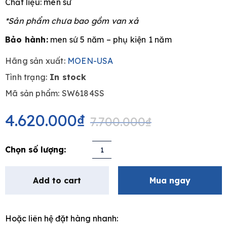
Chất liệu: men sứ
*Sản phẩm chưa bao gồm van xả
Bảo hành:
men sứ 5 năm – phụ kiện 1 năm
e
Hãng sản xuất:
MOEN-USA
Tình trạng:
In stock
Mã sản phẩm: SW6184SS
Original
Current
price
price
4.620.000
₫
7.700.000
₫
was:
is:
7.700.000₫.
4.620.000₫.
Bồn
tiểu
nam
Add to cart
Mua ngay
treo
tường
MOEN
Hoặc liên hệ đặt hàng nhanh:
SW6184SS