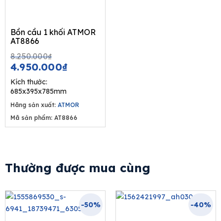
Bồn cầu 1 khối ATMOR
AT8866
Original
Current
8.250.000
₫
price
price
4.950.000
₫
was:
is:
Kích thước:
8.250.000₫.
4.950.000₫.
685x395x785mm
Hãng sản xuất:
ATMOR
Mã sản phẩm: AT8866
Thường được mua cùng
-50%
-40%