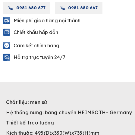
quantity
0981 680 677
0981 680 667
Miễn phí giao hàng nội thành
Chiết khấu hấp dẫn
Cam kết chính hãng
Hỗ trợ trực tuyến 24/7
Chất liệu: men sứ
Hệ thống nung:
băng chuyền HEIMSOTH- Germany
Thiết kế:
treo tường
Kích thước:
495(D)x330(W)x735(H)mm