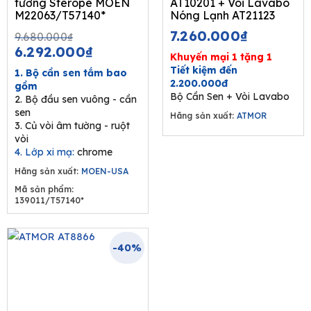
tường Sterope MOEN
AT10201 + Vòi Lavabo
M22063/T57140*
Nóng Lạnh AT21123
Original
Current
7.260.000
₫
9.680.000
₫
price
price
6.292.000
₫
Khuyến mại 1 tặng 1
was:
is:
Tiết kiệm đến
1. Bộ cần sen tắm bao
9.680.000₫.
6.292.000₫.
2.200.000đ
gồm
Bộ Cần Sen + Vòi Lavabo
2. Bộ đầu sen vuông - cần
sen
Hãng sản xuất:
ATMOR
3. Củ vòi âm tường - ruột
vòi
4. Lớp xi mạ:
chrome
Hãng sản xuất:
MOEN-USA
Mã sản phẩm:
139011/T57140*
-40%