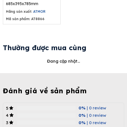
8.250.000₫.
4.950.000₫.
685x395x785mm
Hãng sản xuất:
ATMOR
Mã sản phẩm: AT8866
Thường được mua cùng
Đang cập nhật...
Đánh giá về sản phẩm
0%
| 0 review
5
0%
| 0 review
4
0%
| 0 review
3