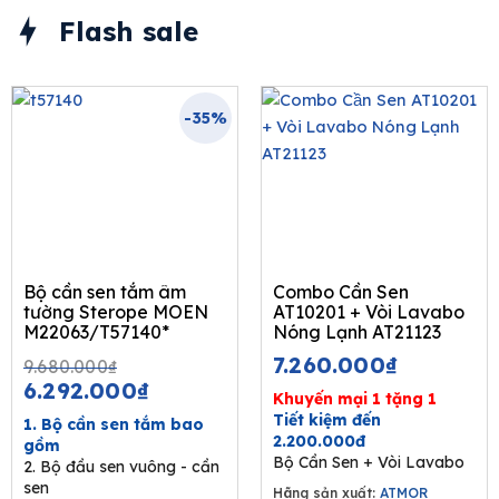
Flash sale
-35%
Bộ cần sen tắm âm
Combo Cần Sen
tường Sterope MOEN
AT10201 + Vòi Lavabo
M22063/T57140*
Nóng Lạnh AT21123
Original
Current
7.260.000
₫
9.680.000
₫
price
price
6.292.000
₫
Khuyến mại 1 tặng 1
was:
is:
Tiết kiệm đến
1. Bộ cần sen tắm bao
9.680.000₫.
6.292.000₫.
2.200.000đ
gồm
Bộ Cần Sen + Vòi Lavabo
2. Bộ đầu sen vuông - cần
sen
Hãng sản xuất:
ATMOR