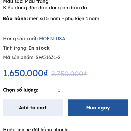
Màu sắc: Màu trắng
Kiểu dáng độc đáo dạng âm bàn đá
Bảo hành:
men sứ 5 năm – phụ kiện 1 năm
e
Hãng sản xuất:
MOEN-USA
Tình trạng:
In stock
Mã sản phẩm: SW51631-2
Original
Current
price
price
1.650.000
₫
2.750.000
₫
was:
is:
2.750.000₫.
1.650.000₫.
Chậu
Lavabo
bán
Add to cart
Mua ngay
âm
bàn
Moen
Hoặc liên hệ đặt hàng nhanh:
SW50720