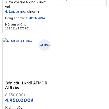
3. Củ vòi âm tường - ruột
vòi
4. Lớp xi mạ:
chrome
Hãng sản xuất:
MOEN-USA
Mã sản phẩm:
139011/T57140*
-40%
Bồn cầu 1 khối ATMOR
AT8866
Original
Current
8.250.000
₫
price
price
4.950.000
₫
was:
is:
Kích thước: