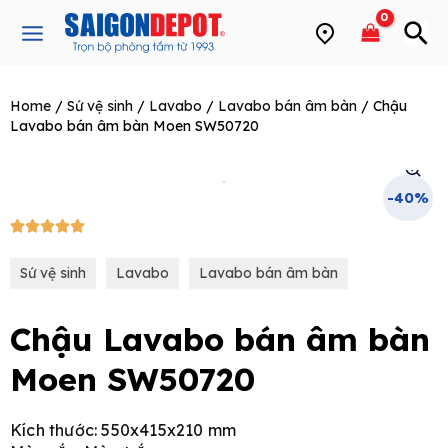
Skip
Main
to
Menu
content
Home
/
Sứ vệ sinh
/
Lavabo
/
Lavabo bán âm bàn
/ Chậu
e
Lavabo bán âm bàn Moen SW50720
-40%
5/5





Sứ vệ sinh
Lavabo
Lavabo bán âm bàn
Chậu Lavabo bán âm bàn
Moen SW50720
Kích thước: 550x415x210 mm