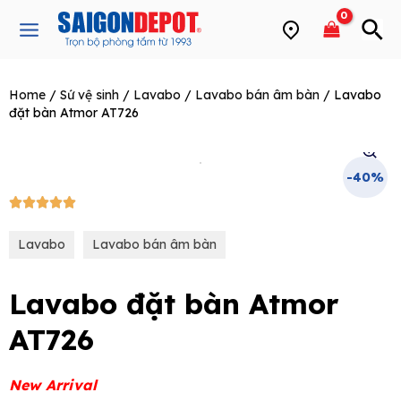
Skip
Main
to
Menu
content
Home
/
Sứ vệ sinh
/
Lavabo
/
Lavabo bán âm bàn
/ Lavabo
e
đặt bàn Atmor AT726
-40%
5/5





Lavabo
Lavabo bán âm bàn
Lavabo đặt bàn Atmor
AT726
New Arrival