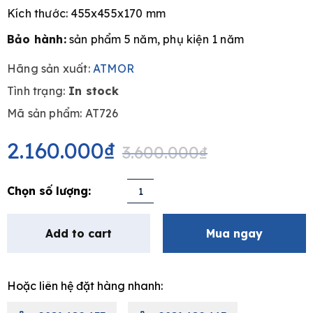
Kích thước: 455x455x170 mm
Bảo hành:
sản phẩm 5 năm, phụ kiện 1 năm
Hãng sản xuất:
ATMOR
e
Tình trạng:
In stock
Mã sản phẩm: AT726
Original
Current
price
price
2.160.000
₫
3.600.000
₫
was:
is:
3.600.000₫.
2.160.000₫.
Lavabo
đặt
bàn
Add to cart
Mua ngay
Atmor
AT726
quantity
Hoặc liên hệ đặt hàng nhanh: