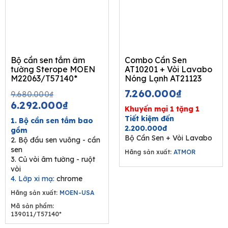
Bộ cần sen tắm âm
Combo Cần Sen
tường Sterope MOEN
AT10201 + Vòi Lavabo
M22063/T57140*
Nóng Lạnh AT21123
Original
Current
7.260.000
₫
9.680.000
₫
price
price
6.292.000
₫
Khuyến mại 1 tặng 1
was:
is:
Tiết kiệm đến
1. Bộ cần sen tắm bao
9.680.000₫.
6.292.000₫.
2.200.000đ
gồm
Bộ Cần Sen + Vòi Lavabo
2. Bộ đầu sen vuông - cần
sen
Hãng sản xuất:
ATMOR
3. Củ vòi âm tường - ruột
vòi
4. Lớp xi mạ:
chrome
Hãng sản xuất:
MOEN-USA
Mã sản phẩm:
139011/T57140*