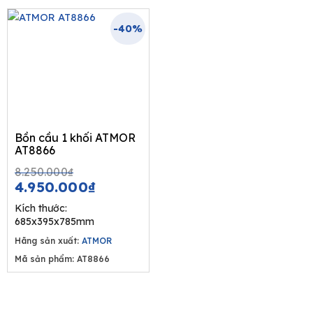
-40%
Bồn cầu 1 khối ATMOR
AT8866
Original
Current
8.250.000
₫
price
price
4.950.000
₫
was:
is:
Kích thước:
8.250.000₫.
4.950.000₫.
685x395x785mm
Hãng sản xuất:
ATMOR
Mã sản phẩm: AT8866