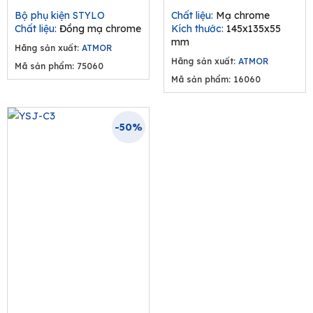
price
price
price
pr
Bộ phụ kiện STYLO
Chất liệu:
Mạ chrome
was:
is:
was:
is:
Chất liệu:
Đồng mạ chrome
Kích thước:
145x135x55
770.000₫.
539.000₫.
660.000₫.
46
mm
Hãng sản xuất:
ATMOR
Hãng sản xuất:
ATMOR
Mã sản phẩm: 75060
Mã sản phẩm: 16060
-50%