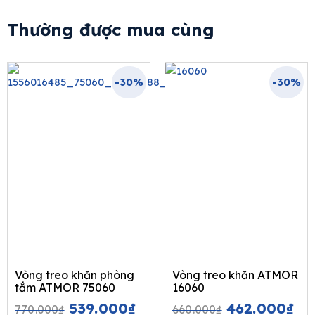
Thường được mua cùng
-30%
-30%
Vòng treo khăn phòng
Vòng treo khăn ATMOR
tắm ATMOR 75060
16060
Original
Current
Original
Cu
539.000
₫
462.000
₫
770.000
₫
660.000
₫