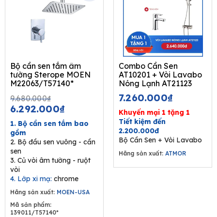
Bộ cần sen tắm âm
Combo Cần Sen
tường Sterope MOEN
AT10201 + Vòi Lavabo
M22063/T57140*
Nóng Lạnh AT21123
Original
Current
7.260.000
₫
9.680.000
₫
price
price
6.292.000
₫
Khuyến mại 1 tặng 1
was:
is:
Tiết kiệm đến
1. Bộ cần sen tắm bao
9.680.000₫.
6.292.000₫.
2.200.000đ
gồm
Bộ Cần Sen + Vòi Lavabo
2. Bộ đầu sen vuông - cần
sen
Hãng sản xuất:
ATMOR
3. Củ vòi âm tường - ruột
vòi
4. Lớp xi mạ:
chrome
Hãng sản xuất:
MOEN-USA
Mã sản phẩm:
139011/T57140*