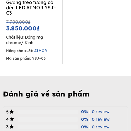
Gương treo tường có
đèn LED ATMOR YSJ-
C3
Original
Current
7.700.000
₫
price
price
3.850.000
₫
was:
is:
Chất liệu: Đồng mạ
7.700.000₫.
3.850.000₫.
chrome/ Kính
Hãng sản xuất:
ATMOR
Mã sản phẩm: YSJ-C3
Đánh giá về sản phẩm
0%
| 0 review
5
0%
| 0 review
4
0%
| 0 review
3