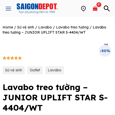
Skip
Main
to
Menu
content
Home
/
Sứ vệ sinh
/
Lavabo
/
Lavabo treo tường
/ Lavabo
e
treo tường – JUNIOR UPLIFT STAR S-4404/WT
-50%
5/5





Sứ vệ sinh
Outlet
Lavabo
Lavabo treo tường –
JUNIOR UPLIFT STAR S-
4404/WT