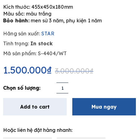
Kích thước: 455x450x180mm
Màu sắc: màu trắng
Bảo hành:
men sứ 3 năm, phụ kiện 1 năm
Hãng sản xuất:
STAR
e
Tình trạng:
In stock
Mã sản phẩm: S-4404/WT
Original
Current
price
price
1.500.000
₫
3.000.000
₫
was:
is:
3.000.000₫.
1.500.000₫.
Lavabo
treo
tường
Add to cart
Mua ngay
-
JUNIOR
UPLIFT
Hoặc liên hệ đặt hàng nhanh:
STAR
S-