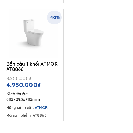
-40%
Bồn cầu 1 khối ATMOR
AT8866
Original
Current
8.250.000
₫
price
price
4.950.000
₫
was:
is:
Kích thước:
8.250.000₫.
4.950.000₫.
685x395x785mm
Hãng sản xuất:
ATMOR
Mã sản phẩm: AT8866