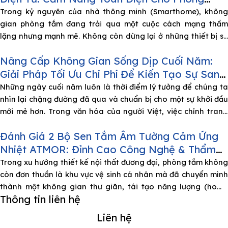
Tắm Hiện Đại
Trong kỷ nguyên của nhà thông minh (Smarthome), không
gian phòng tắm đang trải qua một cuộc cách mạng thầm
lặng nhưng mạnh mẽ. Không còn dừng lại ở những thiết bị sứ
vệ sinh cơ bản, người tiêu dùng Việt Nam ngày càng quan
Nâng Cấp Không Gian Sống Dịp Cuối Năm:
tâm đến nắp rửa điện tử (Electronic Bidet) – một
Giải Pháp Tối Ưu Chi Phí Để Kiến Tạo Sự Sang
Trọng
Những ngày cuối năm luôn là thời điểm lý tưởng để chúng ta
nhìn lại chặng đường đã qua và chuẩn bị cho một sự khởi đầu
mới mẻ hơn. Trong văn hóa của người Việt, việc chỉnh trang
ngôi nhà vào dịp này không chỉ mang ý nghĩa làm đẹp không
Đánh Giá 2 Bộ Sen Tắm Âm Tường Cảm Ứng
gian sống mà
Nhiệt ATMOR: Đỉnh Cao Công Nghệ & Thẩm
Mỹ Cho Phòng Tắm Hiện Đại
Trong xu hướng thiết kế nội thất đương đại, phòng tắm không
còn đơn thuần là khu vực vệ sinh cá nhân mà đã chuyển mình
thành một không gian thư giãn, tái tạo năng lượng (home
Thông tin liên hệ
spa). Để đáp ứng nhu cầu khắt khe về thẩm mỹ lẫn công năng,
thương hiệu ATMOR đã
Liên hệ