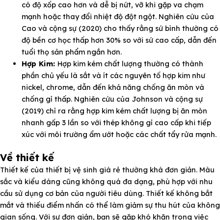
có độ xốp cao hơn và dễ bị nứt, vỡ khi gặp va chạm
mạnh hoặc thay đổi nhiệt độ đột ngột. Nghiên cứu của
Cao và cộng sự (2020) cho thấy rằng sứ bình thường có
độ bền cơ học thấp hơn 30% so với sứ cao cấp, dẫn đến
tuổi thọ sản phẩm ngắn hơn.
Hợp Kim:
Hợp kim kém chất lượng thường có thành
phần chủ yếu là sắt và ít các nguyên tố hợp kim như
nickel, chrome, dẫn đến khả năng chống ăn mòn và
chống gỉ thấp. Nghiên cứu của Johnson và cộng sự
(2019) chỉ ra rằng hợp kim kém chất lượng bị ăn mòn
nhanh gấp 3 lần so với thép không gỉ cao cấp khi tiếp
xúc với môi trường ẩm ướt hoặc các chất tẩy rửa mạnh.
Về thiết kế
Thiết kế của thiết bị vệ sinh giá rẻ thường khá đơn giản. Màu
sắc và kiểu dáng cũng không quá đa dạng, phù hợp với nhu
cầu sử dụng cơ bản của người tiêu dùng. Thiết kế không bắt
mắt và thiếu điểm nhấn có thể làm giảm sự thu hút của không
gian sống. Với sự đơn giản, bạn sẽ gặp khó khăn trong việc