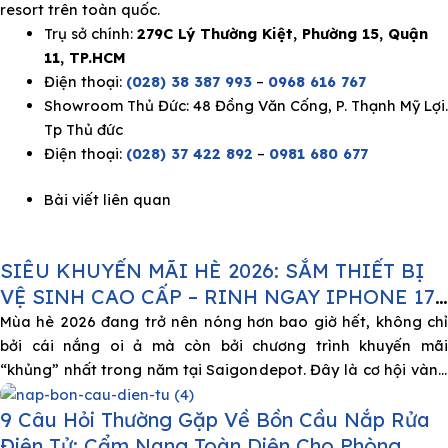
resort trên toàn quốc.
Trụ sở chính​:
279C Lý Thường Kiệt, Phường 15, Quận
11, TP.HCM​
Điện thoại:
(028) 38 387 993
–
0968 616 767​
Showroom Thủ Đức​: 48 Đồng Văn Cống, P. Thạnh Mỹ Lợi.
Tp Thủ đức
Điện thoại:
(028) 37 422 892
–
0981 680 677
Bài viết liên quan
SIÊU KHUYẾN MÃI HÈ 2026: SẮM THIẾT BỊ
VỆ SINH CAO CẤP – RINH NGAY IPHONE 17
TẠI SAIGONDEPOT
Mùa hè 2026 đang trở nên nóng hơn bao giờ hết, không chỉ
bởi cái nắng oi ả mà còn bởi chương trình khuyến mãi
“khủng” nhất trong năm tại Saigondepot. Đây là cơ hội vàng
để bạn tân trang không gian sống với những thiết bị phòng
9 Câu Hỏi Thường Gặp Về Bồn Cầu Nắp Rửa
tắm đẳng cấp châu Âu và nhận
Điện Tử: Cẩm Nang Toàn Diện Cho Phòng