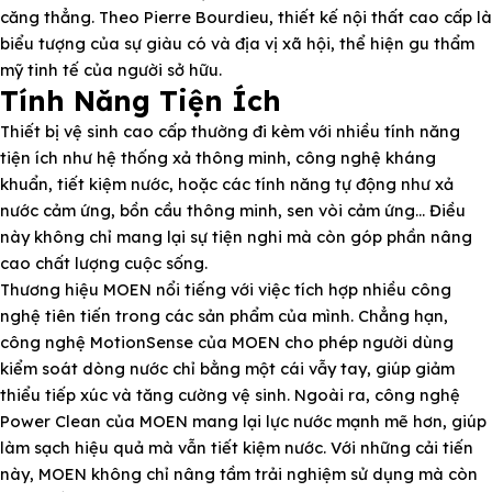
căng thẳng. Theo Pierre Bourdieu, thiết kế nội thất cao cấp là
biểu tượng của sự giàu có và địa vị xã hội, thể hiện gu thẩm
mỹ tinh tế của người sở hữu.
Tính Năng Tiện Ích
Thiết bị vệ sinh cao cấp thường đi kèm với nhiều tính năng
tiện ích như hệ thống xả thông minh, công nghệ kháng
khuẩn, tiết kiệm nước, hoặc các tính năng tự động như xả
nước cảm ứng, bồn cầu thông minh, sen vòi cảm ứng… Điều
này không chỉ mang lại sự tiện nghi mà còn góp phần nâng
cao chất lượng cuộc sống.
Thương hiệu MOEN nổi tiếng với việc tích hợp nhiều công
nghệ tiên tiến trong các sản phẩm của mình. Chẳng hạn,
công nghệ MotionSense của MOEN cho phép người dùng
kiểm soát dòng nước chỉ bằng một cái vẫy tay, giúp giảm
thiểu tiếp xúc và tăng cường vệ sinh. Ngoài ra, công nghệ
Power Clean của MOEN mang lại lực nước mạnh mẽ hơn, giúp
làm sạch hiệu quả mà vẫn tiết kiệm nước. Với những cải tiến
này, MOEN không chỉ nâng tầm trải nghiệm sử dụng mà còn