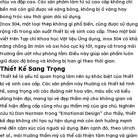
chịu va đập cao. Các sản phẩm làm từ sứ cao cấp không chỉ
bền mà còn giữ được vẻ sáng bóng, không bị ố vàng hay
bong tróc sau thời gian dài sử dụng.
Inox 304, một loại thép không gỉ phổ biến, cũng được sử dụng
rộng rãi trong sản xuất thiết bị vệ sinh cao cấp. Theo một bài
viết trên Tạp chí Khoa học Vật liệu Ứng dụng, inox 304 có khả
năng chống ăn mòn và oxi hóa cực kỳ tốt, ngay cả trong môi
trường ẩm ướt như phòng tắm. Điều này giúp sản phẩm luôn
giữ được độ bóng và không bị han gỉ theo thời gian.
Thiết Kế Sang Trọng
Thiết kế là yếu tố quan trọng làm nên sự khác biệt của thiết
bị vệ sinh cao cấp. Các sản phẩm này thường có thiết kế tinh
tế, sang trọng với các đường nét hoa văn, màu sắc và kiểu
dáng hiện đại, mang lại vẻ đẹp thẩm mỹ cho không gian và
thể hiện đẳng cấp cũng như gu thẩm mỹ của gia chủ. Nghiên
cứu từ Don Norman trong “Emotional Design” cho thấy, thiết
kế đẹp không chỉ tạo sự tiện dụng mà còn ảnh hưởng mạnh
mẽ đến cảm xúc của người sử dụng. Bên cạnh đó, theo Ulrich
et al., môi trường thẩm mỹ có thể cải thiện tâm trạng và giảm