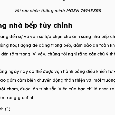
Vòi rửa chén thông minh MOEN 7594ESRS
áng nhà bếp tùy chỉnh
ang đến sự vô vàn sự lựa chọn cho ánh sáng nhà bếp ch
 dùng hoạt động dễ dàng trong bếp, đảm bảo an toàn khi
 đến tâm trạng. Vì vậy, chúng tôi nghĩ rằng cần chú ý 
áng ngày nay có thể được vận hành bằng điều khiển từ x
bao gồm cảm biến chuyển động thân thiện với môi trườn
ột chạm, được lập trình sẵn. Việc của bạn chỉ là chọn ra
n trong gia đình.