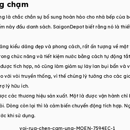
ng chạm
g là chắc chắn sự bổ sung hoàn hảo cho nhà bếp của b
m này đầu danh sách. SaigonDepot biết rằng nó là thiế
áng kiểu dáng đẹp và phong cách, rất ấn tượng về mặt 
h trong chức năng và tiết kiệm nước bằng cách tự động t
ược tích hợp, nó cũng làm giảm sự lây lan bụi bẩn và vi
o với vòi truyền thống, vì thế chúng lý tưởng cho các gi
ợ lý hữu ích.
ợc các thương hiệu sản xuất. Một là được vận hành chỉ
i. Dòng còn lại thì là cảm biến chuyển động tích hợp. Ng
ớc khi sử dụng.