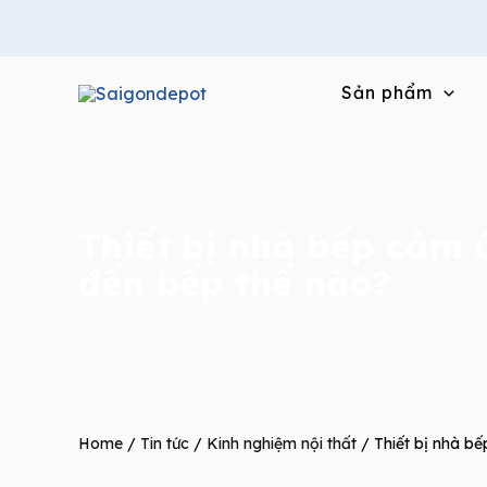
Skip
to
content
Sản phẩm
Thiết bị nhà bếp cảm
đến bếp thế nào?
Home
/
Tin tức
/
Kinh nghiệm nội thất
/ Thiết bị nhà b