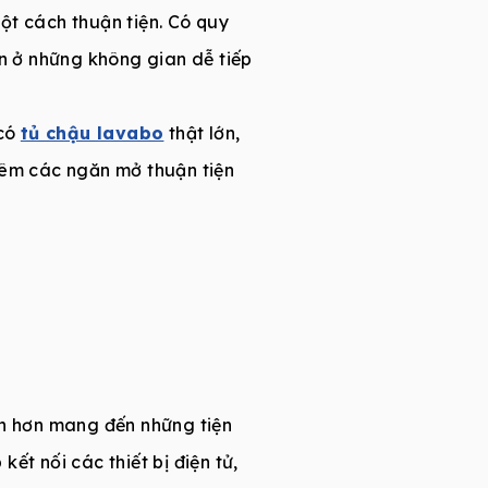
ột cách thuận tiện. Có quy
ôn ở những không gian dễ tiếp
có
tủ chậu lavabo
thật lớn,
hêm các ngăn mở thuận tiện
h hơn mang đến những tiện
ết nối các thiết bị điện tử,