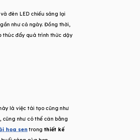
à đèn LED chiếu sáng lại
 gần như cả ngày. Đồng thời,
p thúc đẩy quá trình thức dậy
này là việc tái tạo cũng như
c, cũng như có thể cân bằng
òi hoa sen
trong
thiết kế
o buổi sáng của bạn.