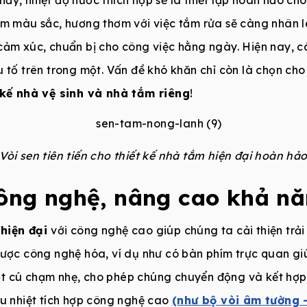
hêm màu sắc, hương thơm với việc tắm rửa sẽ càng nhân
cảm xúc, chuẩn bị cho công việc hằng ngày. Hiện nay, cá
 tố trên trong một. Vấn đề khó khăn chỉ còn là chọn cho
 kế nhà vệ sinh và nhà tắm riêng
!
Vòi sen tiên tiến cho thiết kế nhà tắm hiện đại hoàn hả
ông nghệ, nâng cao khả n
 hiện đại
với công nghệ cao giúp chúng ta cải thiện trả
được công nghệ hóa, ví dụ như có bàn phím trực quan gi
t cú chạm nhẹ, cho phép chúng chuyển động và kết hợp
ều nhiệt tích hợp công nghệ cao
(như bộ vòi âm tường 