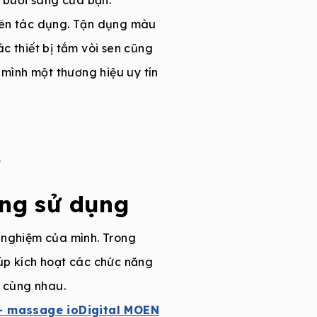
 lên tác dụng. Tận dụng màu
c thiết bị tắm vòi sen cũng
 mình một thương hiệu uy tín
o
ăng sử dụng
i nghiệm của mình. Trong
úp kích hoạt các chức năng
 cùng nhau.
– massage ioDigital MOEN