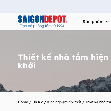
Skip
to
content
Sản phẩm
Thiết kế nhà tắm hiện
khởi
Home
/
Tin tức
/
Kinh nghiệm nội thất
/ Thiết kế nhà tắ