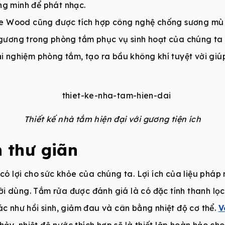
ng minh để phát nhạc.
e Wood cũng được tích hợp công nghệ chống sương mù v
c gương trong phòng tắm phục vụ sinh hoạt của chúng ta
ải nghiệm phòng tắm, tạo ra bầu không khí tuyệt vời giú
Thiết kế nhà tắm hiện đại với gương tiện ích
n thư giãn
 có lợi cho sức khỏe của chúng ta. Lợi ích của liệu pháp 
i dùng. Tắm rửa được đánh giá là có đặc tính thanh lọ
ác như hồi sinh, giảm đau và cân bằng nhiệt độ cơ thể.
V
ảy, nhiệt độ nước thích hợp sẽ là thiết lập hoàn hảo ch