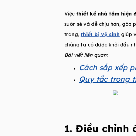
Việc
thiết kế nhà tắm hiện 
suôn sẻ và dễ chịu hơn, góp p
trang,
thiết bị vệ sinh
giúp v
chúng ta có được khởi đầu n
Bài viết liên quan:
Cách sắp xếp p
Quy tắc trong 
1. Điều chỉnh