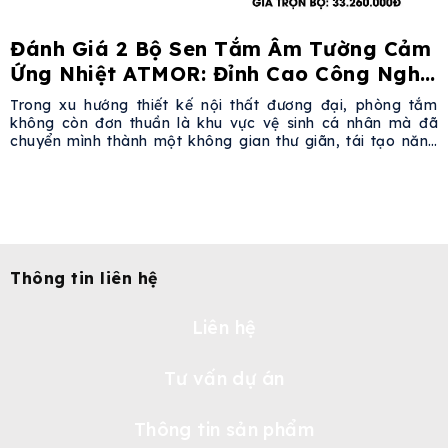
Đánh Giá 2 Bộ Sen Tắm Âm Tường Cảm
Ứng Nhiệt ATMOR: Đỉnh Cao Công Nghệ
& Thẩm Mỹ Cho Phòng Tắm Hiện Đại
Trong xu hướng thiết kế nội thất đương đại, phòng tắm
không còn đơn thuần là khu vực vệ sinh cá nhân mà đã
chuyển mình thành một không gian thư giãn, tái tạo năng
lượng (home spa). Để đáp ứng nhu cầu khắt khe về thẩm
mỹ lẫn công năng, thương hiệu ATMOR đã
Thông tin liên hệ
Liên hệ
Tư vấn dự án
Thông tin sản phẩm