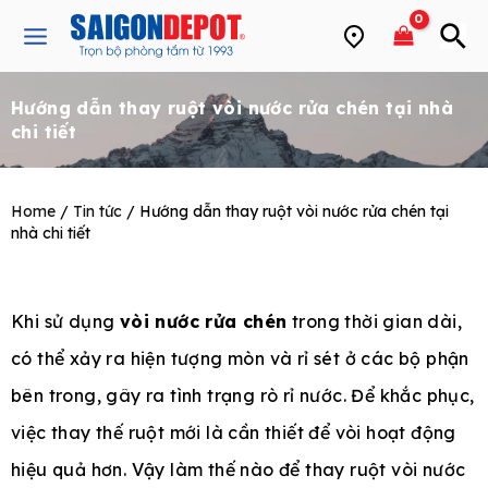
Skip
Main
to
Menu
content
Hướng dẫn thay ruột vòi nước rửa chén tại nhà
e
chi tiết
Home
/
Tin tức
/ Hướng dẫn thay ruột vòi nước rửa chén tại
nhà chi tiết
Khi sử dụng
vòi nước rửa chén
trong thời gian dài,
có thể xảy ra hiện tượng mòn và rỉ sét ở các bộ phận
bên trong, gây ra tình trạng rò rỉ nước. Để khắc phục,
việc thay thế ruột mới là cần thiết để vòi hoạt động
hiệu quả hơn. Vậy làm thế nào để thay ruột vòi nước