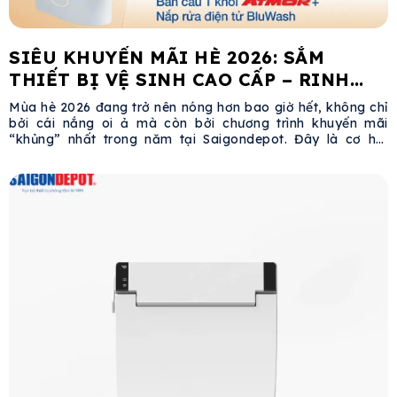
SIÊU KHUYẾN MÃI HÈ 2026: SẮM
THIẾT BỊ VỆ SINH CAO CẤP – RINH
NGAY IPHONE 17 TẠI SAIGONDEPOT
Mùa hè 2026 đang trở nên nóng hơn bao giờ hết, không chỉ
bởi cái nắng oi ả mà còn bởi chương trình khuyến mãi
“khủng” nhất trong năm tại Saigondepot. Đây là cơ hội
vàng để bạn tân trang không gian sống với những thiết bị
phòng tắm đẳng cấp châu Âu và nhận