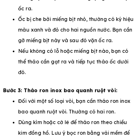
ốc ra.
Ốc bị che bởi miếng bịt nhỏ, thường có ký hiệu
màu xanh và đỏ cho hai nguồn nước. Bạn cần
gỡ miếng bịt này và sau đó vặn ốc ra.
Nếu không có lỗ hoặc miếng bịt nào, bạn có
thể tháo cần gạt ra và tiếp tục tháo ốc dưới
đó.
Bước 3: Tháo ron inox bao quanh ruột vòi:
Đối với một số loại vòi, bạn cần tháo ron inox
bao quanh ruột vòi. Thường có hai ron.
Dùng kìm hoặc cờ lê để tháo ron theo chiều
kim đồng hồ. Lưu ý bọc ron bằng vải mềm để