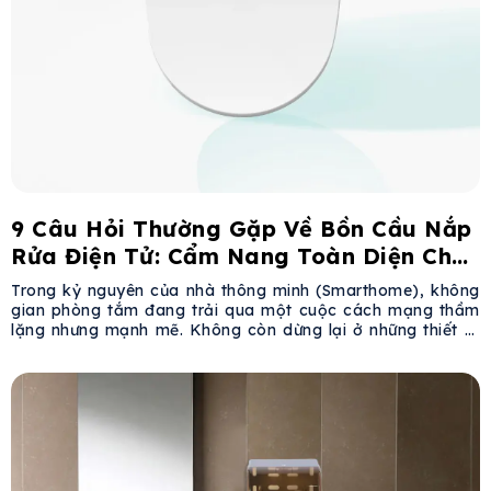
9 Câu Hỏi Thường Gặp Về Bồn Cầu Nắp
Rửa Điện Tử: Cẩm Nang Toàn Diện Cho
Phòng Tắm Hiện Đại
Trong kỷ nguyên của nhà thông minh (Smarthome), không
gian phòng tắm đang trải qua một cuộc cách mạng thầm
lặng nhưng mạnh mẽ. Không còn dừng lại ở những thiết bị
sứ vệ sinh cơ bản, người tiêu dùng Việt Nam ngày càng
quan tâm đến nắp rửa điện tử (Electronic Bidet) – một