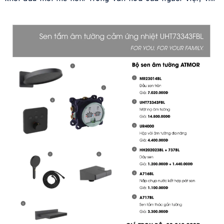
chỉnh trang ngôi nhà vào dịp này không chỉ mang ý nghĩa
làm đẹp không gian sống mà