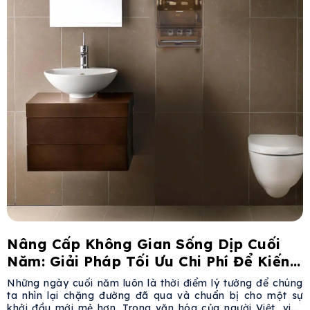
Nâng Cấp Không Gian Sống Dịp Cuối
Năm: Giải Pháp Tối Ưu Chi Phí Để Kiến
Tạo Sự Sang Trọng
Những ngày cuối năm luôn là thời điểm lý tưởng để chúng
ta nhìn lại chặng đường đã qua và chuẩn bị cho một sự
khởi đầu mới mẻ hơn. Trong văn hóa của người Việt, việc