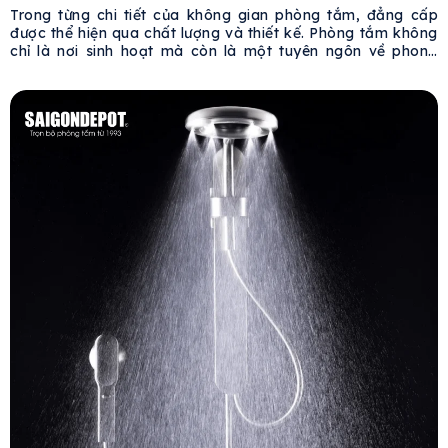
CÁCH ĐẲNG CẤP TỪ MỸ
Trong từng chi tiết của không gian phòng tắm, đẳng cấp
được thể hiện qua chất lượng và thiết kế. Phòng tắm không
chỉ là nơi sinh hoạt mà còn là một tuyên ngôn về phong
cách sống, đặc biệt trong các dự án cao cấp. Việc lựa
chọn thiết bị vệ sinh đóng vai