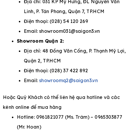
Địa chỉ: 031 KP Mỹ Hưng, ĐL Nguyễn Văn
Linh, P. Tân Phong, Quận 7, TP.HCM
Điện thoại: (028) 54 120 269
Email: showroom031@saigon3.vn
Showroom Quận 2:
Địa chỉ: 48 Đồng Văn Cống, P. Thạnh Mỹ Lợi,
Quận 2, TP.HCM
Điện thoại: (028) 37 422 892
Email:
showroomq2@saigon3.vn
Hoặc Quý Khách có thể liên hệ qua hotline và các
kênh online để mua hàng
Hotline: 0961821077 (Ms. Trâm) – 0965303877
(Mr. Hoan)