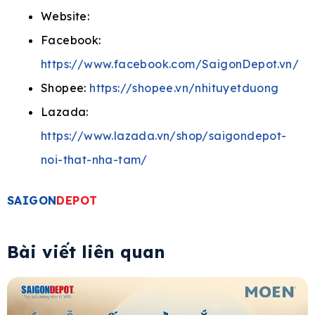
Website:
Facebook:
https://www.facebook.com/SaigonDepot.vn/
Shopee:
https://shopee.vn/nhituyetduong
Lazada:
https://www.lazada.vn/shop/saigondepot-
noi-that-nha-tam/
SAIGON
DEPOT
Bài viết liên quan