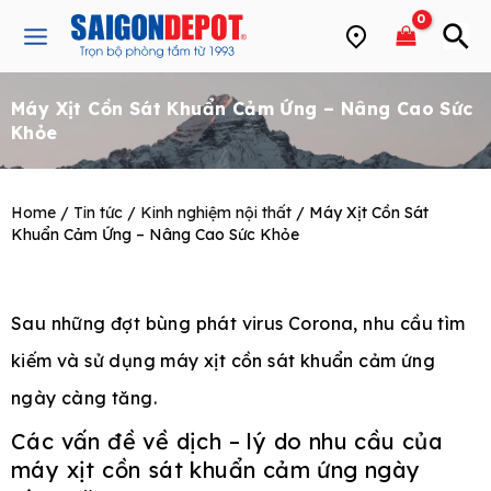
Skip
Main
to
Menu
content
Máy Xịt Cồn Sát Khuẩn Cảm Ứng – Nâng Cao Sức
e
Khỏe
Home
/
Tin tức
/
Kinh nghiệm nội thất
/ Máy Xịt Cồn Sát
Khuẩn Cảm Ứng – Nâng Cao Sức Khỏe
Sau những đợt bùng phát virus Corona, nhu cầu tìm
kiếm và sử dụng máy xịt cồn sát khuẩn cảm ứng
ngày càng tăng.
Các vấn đề về dịch – lý do nhu cầu của
máy xịt cồn sát khuẩn cảm ứng ngày