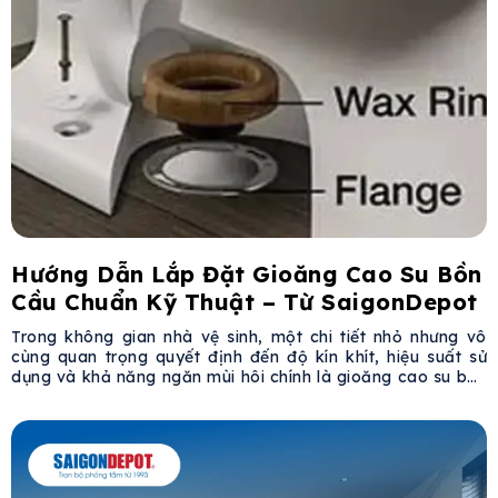
Hướng Dẫn Lắp Đặt Gioăng Cao Su Bồn
Cầu Chuẩn Kỹ Thuật – Từ SaigonDepot
Trong không gian nhà vệ sinh, một chi tiết nhỏ nhưng vô
cùng quan trọng quyết định đến độ kín khít, hiệu suất sử
dụng và khả năng ngăn mùi hôi chính là gioăng cao su bồn
cầu. Bài viết dưới đây từ SaigonDepot sẽ hướng dẫn bạn
chi tiết cách chọn, lắp đặt và