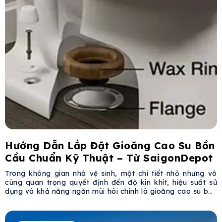
Hướng Dẫn Lắp Đặt Gioăng Cao Su Bồn
Cầu Chuẩn Kỹ Thuật – Từ SaigonDepot
Trong không gian nhà vệ sinh, một chi tiết nhỏ nhưng vô
cùng quan trọng quyết định đến độ kín khít, hiệu suất sử
dụng và khả năng ngăn mùi hôi chính là gioăng cao su bồn
cầu. Bài viết dưới đây từ SaigonDepot sẽ hướng dẫn bạn
chi tiết cách chọn, lắp đặt và