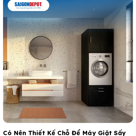
Có Nên Thiết Kế Chỗ Để Máy Giặt Sấy