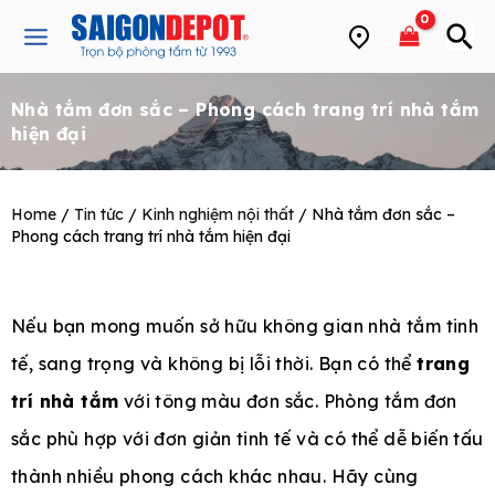
Skip
Main
to
Menu
content
Nhà tắm đơn sắc – Phong cách trang trí nhà tắm
e
hiện đại
Home
/
Tin tức
/
Kinh nghiệm nội thất
/ Nhà tắm đơn sắc –
Phong cách trang trí nhà tắm hiện đại
Nếu bạn mong muốn sở hữu không gian nhà tắm tinh
tế, sang trọng và không bị lỗi thời. Bạn có thể
trang
trí nhà tắm
với tông màu đơn sắc. Phòng tắm đơn
sắc phù hợp với đơn giản tinh tế và có thể dễ biến tấu
thành nhiều phong cách khác nhau. Hãy cùng