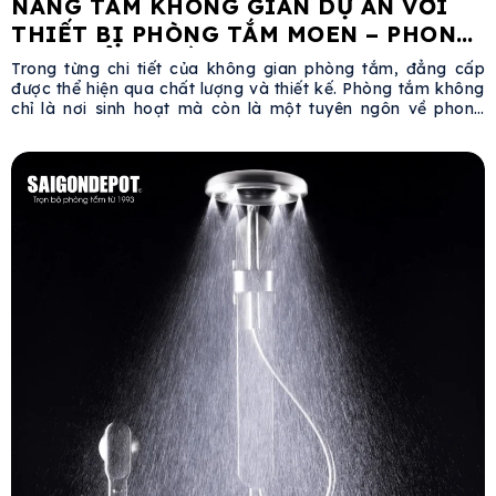
NÂNG TẦM KHÔNG GIAN DỰ ÁN VỚI
THIẾT BỊ PHÒNG TẮM MOEN – PHONG
CÁCH ĐẲNG CẤP TỪ MỸ
Trong từng chi tiết của không gian phòng tắm, đẳng cấp
được thể hiện qua chất lượng và thiết kế. Phòng tắm không
chỉ là nơi sinh hoạt mà còn là một tuyên ngôn về phong
cách sống, đặc biệt trong các dự án cao cấp. Việc lựa
chọn thiết bị vệ sinh đóng vai