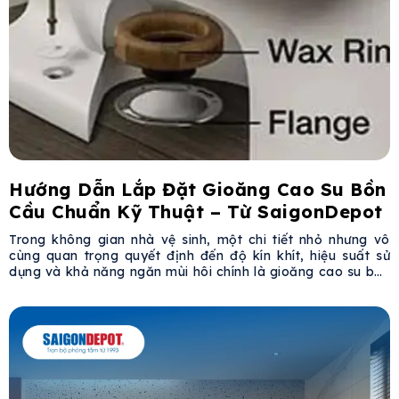
Hướng Dẫn Lắp Đặt Gioăng Cao Su Bồn
Cầu Chuẩn Kỹ Thuật – Từ SaigonDepot
Trong không gian nhà vệ sinh, một chi tiết nhỏ nhưng vô
cùng quan trọng quyết định đến độ kín khít, hiệu suất sử
dụng và khả năng ngăn mùi hôi chính là gioăng cao su bồn
cầu. Bài viết dưới đây từ SaigonDepot sẽ hướng dẫn bạn
chi tiết cách chọn, lắp đặt và