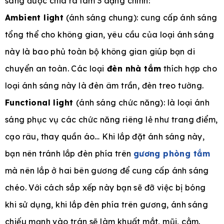
sáng được chia ra làm 3 dạng chính:
Ambient light
(ánh sáng chung): cung cấp ánh sáng
tổng thể cho không gian, yêu cầu của loại ánh sáng
này là bao phủ toàn bộ không gian giúp bạn di
chuyển an toàn. Các loại
đèn nhà tắm
thích hợp cho
loại ánh sáng này là đèn âm trần, đèn treo tường.
Functional light
(ánh sáng chức năng): là loại ánh
sáng phục vụ các chức năng riêng lẻ như trang điểm,
cạo râu, thay quần áo… Khi lắp đặt ánh sáng này,
bạn nên tránh lắp đèn phía trên
gương phòng tắm
mà nên lắp ở hai bên gương để cung cấp ánh sáng
chéo. Với cách sắp xếp này bạn sẽ đỡ việc bị bóng
khi sử dụng, khi lắp đèn phía trên gương, ánh sáng
chiếu mạnh vào trán sẽ làm khuất mắt, mũi, cằm.