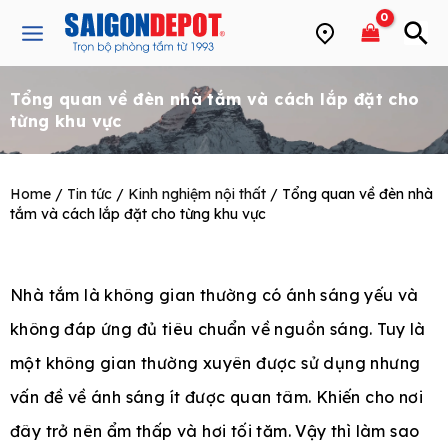
Skip
Main
to
Menu
content
Tổng quan về đèn nhà tắm và cách lắp đặt cho
e
từng khu vực
Home
/
Tin tức
/
Kinh nghiệm nội thất
/ Tổng quan về đèn nhà
tắm và cách lắp đặt cho từng khu vực
Nhà tắm là không gian thường có ánh sáng yếu và
không đáp ứng đủ tiêu chuẩn về nguồn sáng. Tuy là
một không gian thường xuyên được sử dụng nhưng
vấn đề về ánh sáng ít được quan tâm. Khiến cho nơi
đây trở nên ẩm thấp và hơi tối tăm. Vậy thì làm sao