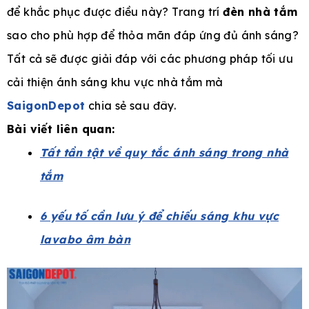
để khắc phục được điều này? Trang trí
đèn nhà tắm
sao cho phù hợp để thỏa mãn đáp ứng đủ ánh sáng?
Tất cả sẽ được giải đáp với các phương pháp tối ưu
e
cải thiện ánh sáng khu vực nhà tắm mà
SaigonDepot
chia sẻ sau đây.
Bài viết liên quan:
Tất tần tật về quy tắc ánh sáng trong nhà
tắm
6 yếu tố cần lưu ý để chiếu sáng khu vực
lavabo âm bàn