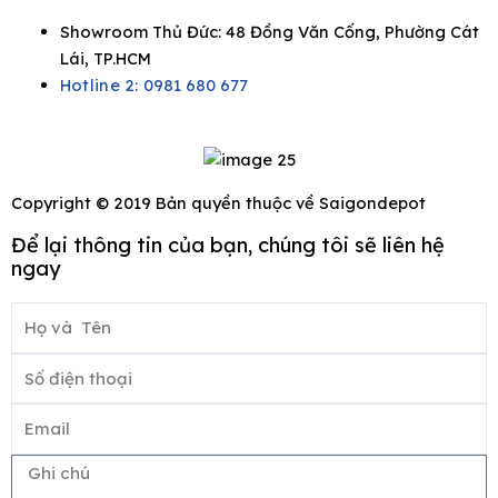
Showroom Thủ Đức: 48 Đồng Văn Cống, Phường Cát
Lái, TP.HCM
Hotline 2:
0981 680 677
Copyright © 2019 Bản quyền thuộc về Saigondepot
Để lại thông tin của bạn, chúng tôi sẽ liên hệ
ngay
Họ
và
Số
Tên
điện
Email
thoại
Ghi
chú