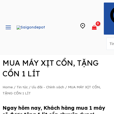
Skip
Main
to
Menu
content
e
MUA MÁY XỊT CỒN, TẶNG
CỒN 1 LÍT
Home
/
Tin tức
/
Ưu đãi - Chính sách
/ MUA MÁY XỊT CỒN,
TẶNG CỒN 1 LÍT
Ngay hôm nay, Khách hàng mua 1 máy