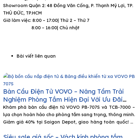
Showroom Quận 2: 48 Đồng Văn Cống, P. Thạnh Mỹ Lợi, TP.
THỦ ĐỨC, TP.HCM
Giờ làm việc: 8:00 – 17:00| Thứ 2 – Thứ 7
8:00 – 16:00| Chủ nhật
Bài viết liên quan
Bàn Cầu Điện Tử VOVO – Nâng Tầm Trải
Nghiệm Phòng Tắm Hiện Đại Với Ưu Đãi
GIẢM SỐC 40%!
Khám phá bàn cầu điện tử VOVO PB-707S và TCB-7000 –
lựa chọn hoàn hảo cho phòng tắm sang trọng, thông minh.
Giảm giá 40% tại Saigon Depot, giao hàng toàn quốc! 🌟
Vì Sao Bàn Cầu Điện Tử VOVO Là Xu Hướng Phòng Tắm
Siêu sale giá sốc – Vách kính phòng tắm
Hiện Đại? Trong thời đại công nghệ lên ngôi, không