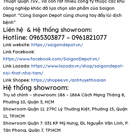
Thuận Quận 7.v.v… và còn rất nhiều công ty thuộc các khu
công nghiệp khác đã lựa chọn sản phẩm của Saigon
Depot. “Cùng Saigon Depot cùng chung tay đẩy lùi dịch
bệnh”
Liên hệ & Hệ thống showroom:
Hotline: 0965303877 – 0961821077
Link website:
https://saigondepot.vn/
Link Facebook:
https://www.facebook.com/SaigonDepot.vn/
Link Lazada:
https://www.lazada.vn/shop/saigondepot-
noi-that-nha-tam/
Link Shopee:
https://shopee.vn./anhtuyethoaian
Hệ thống showroom:
Trụ sở chính – showroom: 186 – 186A Cách Mạng Tháng 8,
Phường 10, Quận 3, HCM
Showroom Quận 11: 279C Lý Thường Kiệt, Phường 15, Quận
11, TP.HCM
Showroom Quận 7: 031 KP Mỹ Hưng, ĐL Nguyễn Văn Linh, P.
Tân Phong, Quận 7, TP.HCM