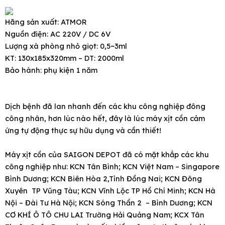
Hãng sản xuất: ATMOR
Nguồn điện: AC 220V / DC 6V
Lượng xà phòng nhỏ giọt: 0,5~3ml
KT: 130x185x320mm – DT: 2000ml
Bảo hành: phụ kiện 1 năm
Dịch bệnh đã lan nhanh đến các khu công nghiệp đông
công nhân, hơn lúc nào hết, đây là lúc máy xịt cồn cảm
ứng tự động thực sự hữu dụng và cần thiết!
Máy xịt cồn của SAIGON DEPOT đã có mặt khắp các khu
công nghiệp như: KCN Tân Bình; KCN Việt Nam – Singapore
Bình Dương; KCN Biên Hòa 2,Tỉnh Đồng Nai; KCN Đông
Xuyên TP Vũng Tàu; KCN Vĩnh Lộc TP Hồ Chí Minh; KCN Hà
Nội – Đài Tư Hà Nội; KCN Sóng Thần 2 – Bình Dương; KCN
CƠ KHÍ Ô TÔ CHU LAI Trường Hải Quảng Nam; KCX Tân