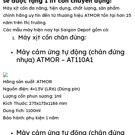
sẽ được tặng 1 lít cồn chuyên dụng!
Máy xịt cồn đa năng, tiện dụng, chất lượng, sản phẩm
chính hãng uy tín đến từ thương hiệu ATMOR tồn tại hơn 25
năm trên thị trường.
Các mẫu máy hiện nay tại Saigon Depot gồm có:
e
Máy xịt cồn chân đứng:
Máy cảm ứng tự động (chân đứng
nhựa) ATMOR – AT110A1
Hãng sản xuất: ATMOR
Nguồn điện: 4×1.5V (LR6) (Dùng pin)
Lượng cồn phun sương: 1ml
Kích Thước: 275x175x1186 mm
Dung tích: 1100ml
Bảo hành: phụ kiện 1 năm
Máy cảm ứng tự động (chân đứng