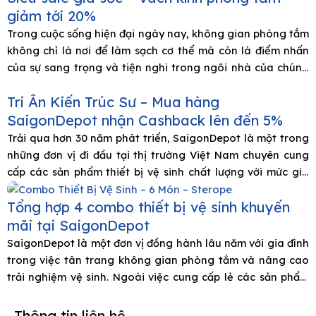
giảm tới 20%
Trong cuộc sống hiện đại ngày nay, không gian phòng tắm
không chỉ là nơi để làm sạch cơ thể mà còn là điểm nhấn
của sự sang trọng và tiện nghi trong ngôi nhà của chúng
ta. Và để tạo nên không gian đó, vách kính phòng tắm đã
Tri Ân Kiến Trúc Sư – Mua hàng
trở thành một lựa chọn
SaigonDepot nhận Cashback lên đến 5%
Trải qua hơn 30 năm phát triển, SaigonDepot là một trong
những đơn vị đi đầu tại thị trường Việt Nam chuyên cung
cấp các sản phẩm thiết bị vệ sinh chất lượng với mức giá
phải chăng. Để đạt được vị thế như ngày hôm nay, chúng
Tổng hợp 4 combo thiết bị vệ sinh khuyến
tôi không thể không nhắc tới sự
mãi tại SaigonDepot
SaigonDepot là một đơn vị đồng hành lâu năm với gia đình
trong việc tân trang không gian phòng tắm và nâng cao
trải nghiệm vệ sinh. Ngoài việc cung cấp lẻ các sản phẩm
thiết bị nhà tắm, nhà bếp. Chúng tôi còn mang đến cho
khách hàng những combo sản phẩm trọn gói
Thông tin liên hệ