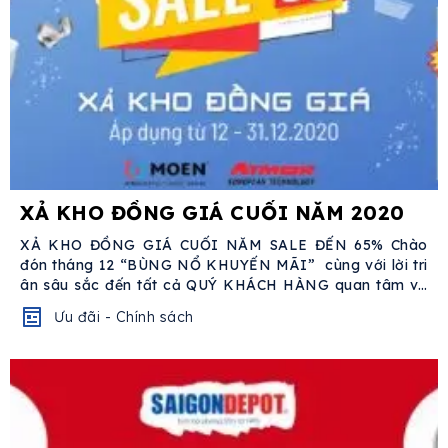
XẢ KHO ĐỒNG GIÁ CUỐI NĂM 2020
XẢ KHO ĐỒNG GIÁ CUỐI NĂM SALE ĐẾN 65% Chào
đón tháng 12 “BÙNG NỔ KHUYẾN MÃI” cùng với lời tri
ân sâu sắc đến tất cả QUÝ KHÁCH HÀNG quan tâm và
ủng hộ...
Ưu đãi - Chính sách