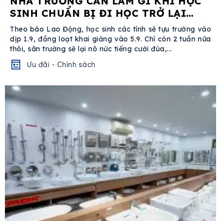
NHÀ TRƯỜNG CẦN LÀM GÌ KHI HỌC
SINH CHUẨN BỊ ĐI HỌC TRỞ LẠI
TRONG MÙA DỊCH COVID-19?
Theo báo Lao Động, học sinh các tỉnh sẽ tựu trường vào
dịp 1.9, đồng loạt khai giảng vào 5.9. Chỉ còn 2 tuần nữa
thôi, sân trường sẽ lại nô nức tiếng cười đùa,...
Ưu đãi - Chính sách