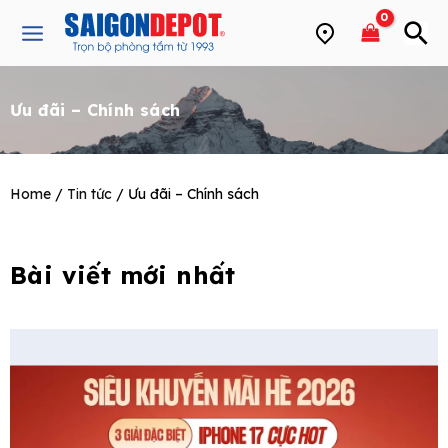
Skip
Main
to
Menu
content
Ưu đãi – Chính sách
e
Home
/
Tin tức
/ Ưu đãi – Chính sách
Bài viết mới nhất