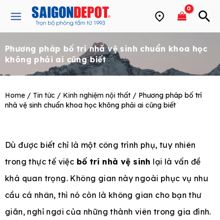
Skip
Main
to
Menu
content
Phương pháp bố trí nhà vệ sinh chuẩn khoa học
e
không phải ai cũng biết
Home
/
Tin tức
/
Kinh nghiệm nội thất
/ Phương pháp bố trí
nhà vệ sinh chuẩn khoa học không phải ai cũng biết
Dù được biết chỉ là một công trình phụ, tuy nhiên
trong thực tế việc
bố trí nhà vệ sinh
lại là vấn đề
khá quan trọng. Không gian này ngoài phục vụ nhu
cầu cá nhân, thì nó còn là không gian cho bạn thư
giãn, nghỉ ngơi của những thành viên trong gia đình.