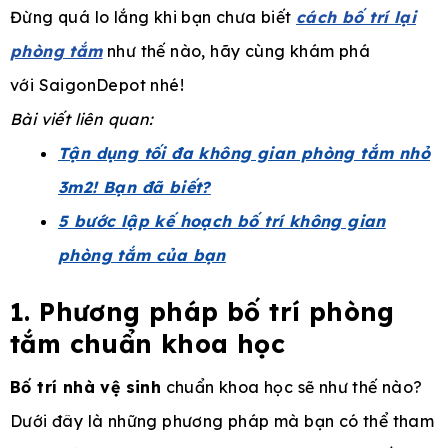
Đừng quá lo lắng khi bạn chưa biết
cách bố trí lại
phòng tắm
như thế nào, hãy cùng khám phá
với SaigonDepot nhé!
e
Bài viết liên quan:
Tận dụng tối đa không gian phòng tắm nhỏ
3m2! Bạn đã biết?
5 bước lập kế hoạch bố trí không gian
phòng tắm của bạn
1. Phương pháp bố trí phòng
tắm chuẩn khoa học
Bố trí nhà vệ sinh
chuẩn khoa học sẽ như thế nào?
Dưới đây là những phương pháp mà bạn có thể tham