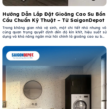
Hướng Dẫn Lắp Đặt Gioăng Cao Su Bồn
Cầu Chuẩn Kỹ Thuật – Từ SaigonDepot
Trong không gian nhà vệ sinh, một chi tiết nhỏ nhưng vô
cùng quan trọng quyết định đến độ kín khít, hiệu suất sử
dụng và khả năng ngăn mùi hôi chính là gioăng cao su bồn
cầu. Bài viết dưới đây từ SaigonDepot sẽ hướng dẫn bạn
chi tiết cách chọn, lắp đặt và