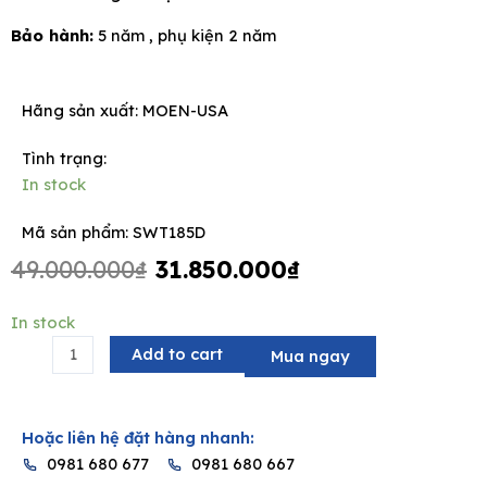
Bảo hành:
5 năm , phụ kiện 2 năm
Hãng sản xuất:
MOEN-USA
e
Tình trạng:
In stock
Mã sản phẩm: SWT185D
Original
Current
49.000.000
₫
31.850.000
₫
price
price
was:
is:
Bồn
In stock
49.000.000₫.
31.850.000₫.
tắm
Add to cart
Mua ngay
đặt
sàn
MOEN
Hoặc liên hệ đặt hàng nhanh:
-
0981 680 677
0981 680 667
SWT185D