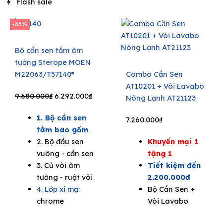
Flash sale
-35%
Bộ cần sen tắm âm
tường Sterope MOEN
M22063/T57140*
Combo Cần Sen
AT10201 + Vòi Lavabo
Original
Current
9.680.000
₫
6.292.000
₫
Nóng Lạnh AT21123
price
price
1. Bộ cần sen
was:
is:
7.260.000
₫
tắm bao gồm
9.680.000₫.
6.292.000₫.
2. Bộ đầu sen
Khuyến mại 1
vuông - cần sen
tặng 1
3. Củ vòi âm
Tiết kiệm đến
tường - ruột vòi
2.200.000đ
4. Lớp xi mạ:
Bộ Cần Sen +
chrome
Vòi Lavabo