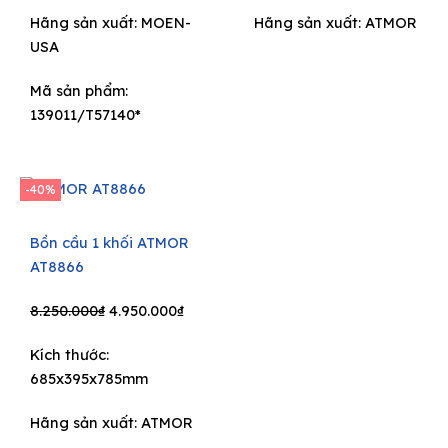
Hãng sản xuất:
MOEN-
Hãng sản xuất:
ATMOR
USA
Mã sản phẩm:
139011/T57140*
-40%
Bồn cầu 1 khối ATMOR
AT8866
Original
Current
8.250.000
₫
4.950.000
₫
price
price
Kích thước:
was:
is:
685x395x785mm
8.250.000₫.
4.950.000₫.
Hãng sản xuất:
ATMOR