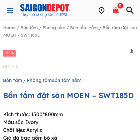
Skip
Main
to
Menu
content
Home
/
Bồn tắm / Phòng tắm
/
Bồn tắm nằm
/ Bồn tắm đặt sàn
MOEN – SWT185D
e
-35%
5/5





Bồn tắm / Phòng tắm
Bồn tắm nằm
Bồn tắm đặt sàn MOEN – SWT185D
Kích thước: 1500*800mm
Màu sắc: Ivory
Chất liệu: Acrylic
Giá đã bao gồm bộ xả