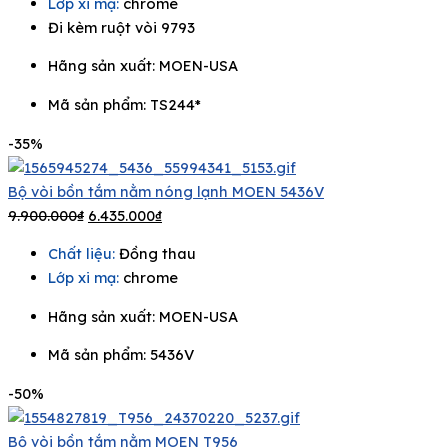
Lớp xi mạ:
chrome
Đi kèm ruột vòi 9793
Hãng sản xuất:
MOEN-USA
Mã sản phẩm: TS244*
-35%
Bộ vòi bồn tắm nằm nóng lạnh MOEN 5436V
9.900.000
₫
6.435.000
₫
Chất liệu:
Đồng thau
Lớp xi mạ:
chrome
Hãng sản xuất:
MOEN-USA
Mã sản phẩm: 5436V
-50%
Bộ vòi bồn tắm nằm MOEN T956