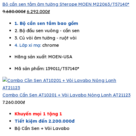
Bộ cần sen tắm âm tường Sterope MOEN M22063/T57140*
9.680.000
₫
6.292.000
₫
1. Bộ cần sen tắm bao gồm
2. Bộ đầu sen vuông - cần sen
3. Củ vòi âm tường - ruột vòi
4. Lớp xi mạ:
chrome
Hãng sản xuất:
MOEN-USA
Mã sản phẩm: 139011/T57140*
Combo Cần Sen AT10201 + Vòi Lavabo Nóng Lạnh AT21123
7.260.000
₫
Khuyến mại 1 tặng 1
Tiết kiệm đến 2.200.000đ
Bộ Cần Sen + Vòi Lavabo