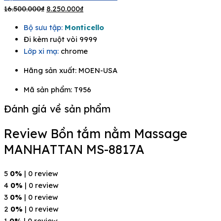
16.500.000
₫
8.250.000
₫
Bộ sưu tập:
Monticello
Đi kèm ruột vòi 9999
Lớp xi mạ:
chrome
Hãng sản xuất:
MOEN-USA
Mã sản phẩm: T956
Đánh giá về sản phẩm
Review Bồn tắm nằm Massage
MANHATTAN MS-8817A
5
0%
| 0 review
4
0%
| 0 review
3
0%
| 0 review
2
0%
| 0 review
1
0%
| 0 review