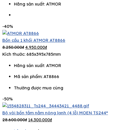
Hãng sản xuất:
ATMOR
-40%
Bồn cầu 1 khối ATMOR AT8866
8.250.000
₫
4.950.000
₫
Kích thước: 685x395x785mm
Hãng sản xuất:
ATMOR
Mã sản phẩm: AT8866
Thường được mua cùng
-50%
Bộ vòi bồn tắm nằm nóng lạnh (4 lỗ) MOEN TS244*
28.600.000
₫
14.300.000
₫