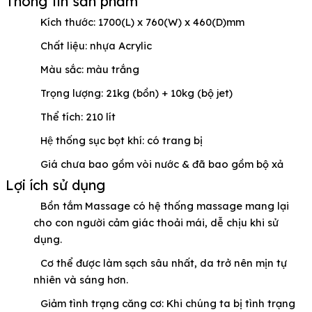
Thông tin sản phẩm
Kích thước: 1700(L) x 760(W) x 460(D)mm
Chất liệu: nhựa Acrylic
Màu sắc: màu trắng
Trọng lượng: 21kg (bồn) + 10kg (bộ jet)
Thể tích: 210 lít
Hệ thống sục bọt khí: có trang bị
Giá chưa bao gồm vòi nước & đã bao gồm bộ xả
Lợi ích sử dụng
Bồn tắm Massage có hệ thống massage mang lại
cho con người cảm giác thoải mái, dễ chịu khi sử
dụng.
Cơ thể được làm sạch sâu nhất, da trở nên mịn tự
nhiên và sáng hơn.
Giảm tình trạng căng cơ: Khi chúng ta bị tình trạng