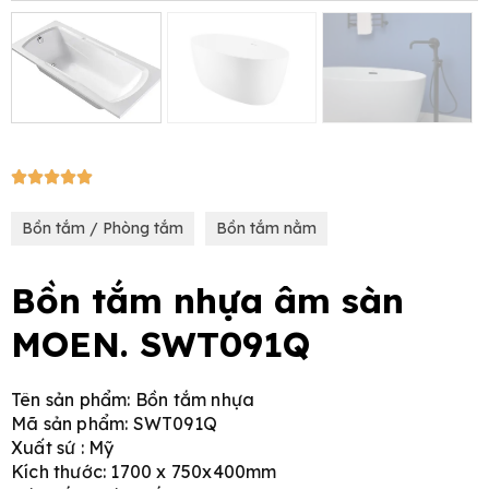
e
5/5





Bồn tắm / Phòng tắm
Bồn tắm nằm
Bồn tắm nhựa âm sàn
MOEN. SWT091Q
Tên sản phẩm: Bồn tắm nhựa
Mã sản phẩm: SWT091Q
Xuất sứ : Mỹ
Kích thước: 1700 x 750x400mm