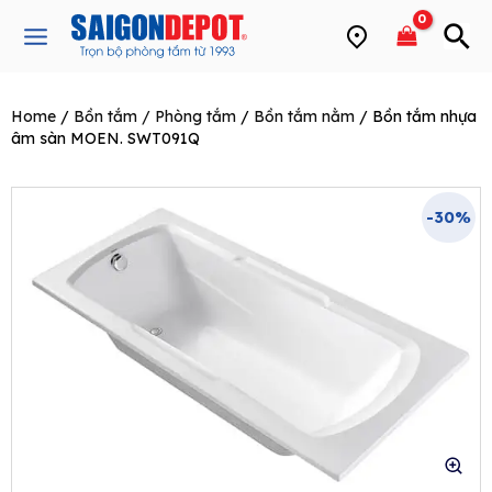
Skip
Main
to
Menu
content
Home
/
Bồn tắm / Phòng tắm
/
Bồn tắm nằm
/ Bồn tắm nhựa
e
âm sàn MOEN. SWT091Q
-30%