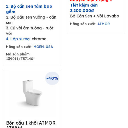
was:
is:
Tiết kiệm đến
1. Bộ cần sen tắm bao
9.680.000₫.
6.292.000₫.
2.200.000đ
gồm
Bộ Cần Sen + Vòi Lavabo
2. Bộ đầu sen vuông - cần
sen
Hãng sản xuất:
ATMOR
3. Củ vòi âm tường - ruột
vòi
4. Lớp xi mạ:
chrome
Hãng sản xuất:
MOEN-USA
Mã sản phẩm:
139011/T57140*
-40%
Bồn cầu 1 khối ATMOR