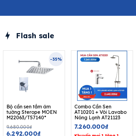
Flash sale
-35%
Bộ cần sen tắm âm
Combo Cần Sen
tường Sterope MOEN
AT10201 + Vòi Lavabo
M22063/T57140*
Nóng Lạnh AT21123
Original
Current
7.260.000
₫
9.680.000
₫
price
price
6.292.000
₫
Khuyến mại 1 tặng 1