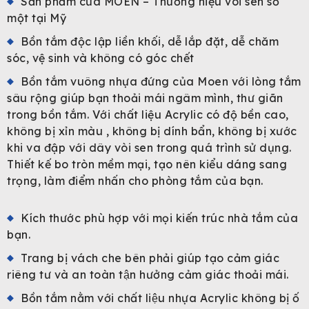
Sản phẩm của MOEN – Thương hiệu vòi sen số
một tại Mỹ
Bồn tắm độc lập liền khối, dễ lắp đặt, dễ chăm
sóc, vệ sinh và không có góc chết
Bồn tắm vuông nhựa đứng của Moen với lòng tắm
sâu rộng giúp bạn thoải mái ngâm mình, thư giãn
trong bồn tắm. Với chất liệu Acrylic có độ bền cao,
không bị xỉn màu , không bị dính bẩn, không bị xước
khi va đập với dây vòi sen trong quá trình sử dụng.
Thiết kế bo tròn mềm mại, tạo nên kiểu dáng sang
trọng, làm điểm nhấn cho phòng tắm của bạn.
Kích thước phù hợp với mọi kiến trúc nhà tắm của
bạn.
Trang bị vách che bên phải giúp tạo cảm giác
riêng tư và an toàn tận hưởng cảm giác thoải mái.
Bồn tắm nằm với chất liệu nhựa
Acrylic không bị ố