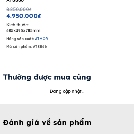
AT8866
Original
Current
8.250.000
₫
price
price
4.950.000
₫
was:
is:
Kích thước:
8.250.000₫.
4.950.000₫.
685x395x785mm
Hãng sản xuất:
ATMOR
Mã sản phẩm: AT8866
Thường được mua cùng
Đang cập nhật...
Đánh giá về sản phẩm