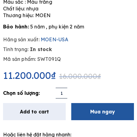
Màu sắc : Màu trắng
Chất liệu: nhựa
Thương hiệu: MOEN
Bảo hành:
5 năm , phụ kiện 2 năm
Hãng sản xuất:
MOEN-USA
Tình trạng:
In stock
Mã sản phẩm: SWT091Q
Original
Current
price
price
11.200.000
₫
16.000.000
₫
was:
is:
16.000.000₫.
11.200.000₫.
Bồn
tắm
nhựa
Add to cart
Mua ngay
âm
sàn
MOEN.
Hoặc liên hệ đặt hàng nhanh:
SWT091Q