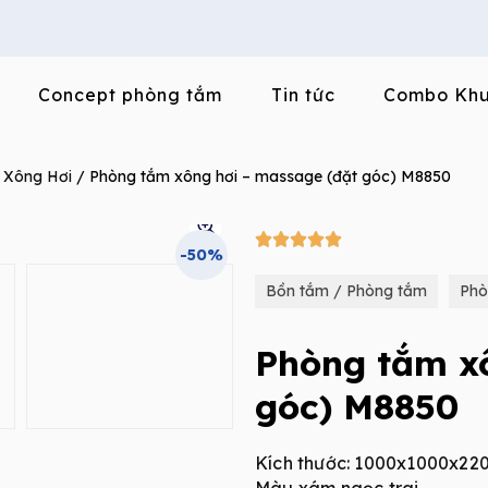
Concept phòng tắm
Tin tức
Combo Khu
 Xông Hơi
/ Phòng tắm xông hơi – massage (đặt góc) M8850
5/5





-50%
Bồn tắm / Phòng tắm
Phò
Phòng tắm xô
góc) M8850
Kích thước: 1000x1000x2