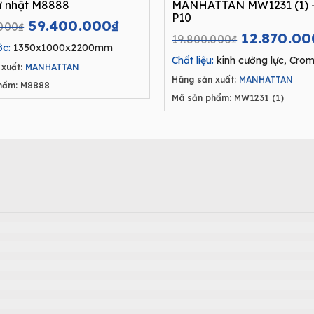
ữ nhật M8888
MANHATTAN MW1231 (1) 
P10
Original
Current
59.400.000
₫
.000
₫
Original
12.870.00
price
price
19.800.000
₫
ớc:
1350x1000x2200mm
price
was:
is:
Chất liệu:
kính cường lực, Crom,
was:
xuất:
MANHATTAN
99.000.000₫.
59.400.000₫.
Hãng sản xuất:
MANHATTAN
19.800.00
hẩm: M8888
Mã sản phẩm: MW1231 (1)