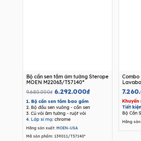
Bộ cần sen tắm âm tường Sterope
Combo 
MOEN M22063/T57140*
Lavabo
Original
Current
6.292.000
₫
7.260
9.680.000
₫
price
price
Khuyến 
1. Bộ cần sen tắm bao gồm
was:
is:
Tiết ki
2. Bộ đầu sen vuông - cần sen
9.680.000₫.
6.292.000₫.
Bộ Cần S
3. Củ vòi âm tường - ruột vòi
4. Lớp xi mạ:
chrome
Hãng sản 
Hãng sản xuất:
MOEN-USA
Mã sản phẩm: 139011/T57140*