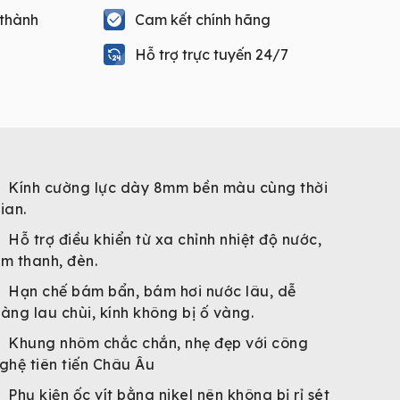
 thành
Cam kết chính hãng
Hỗ trợ trực tuyến 24/7
Kính cường lực dày 8mm bền màu cùng thời
ian.
Hỗ trợ điều khiển từ xa chỉnh nhiệt độ nước,
m thanh, đèn.
Hạn chế bám bẩn, bám hơi nước lâu, dễ
àng lau chùi, kính không bị ố vàng.
Khung nhôm chắc chắn, nhẹ đẹp với công
ghệ tiên tiến Châu Âu
Phụ kiện ốc vít bằng nikel nên không bị rỉ sét