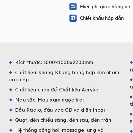
góc)
Miễn phí giao hàng nội
M8850
quantity
Chiết khấu hấp dẫn
Kích thước: 1000x1000x2200mm
g
Chất liệu: khung Khung bằng hợp kim nhôm
cao cấp
â
Chất liệu chân đế: Chất liệu Acrylic
Màu sắc: Màu xám ngọc trai
d
Đầu Radio, đầu vào CD và điện thoại
Quạt, đèn chiếu sáng, đèn sau, đèn trần
n
Hệ thống xông hơi, massage lưng và