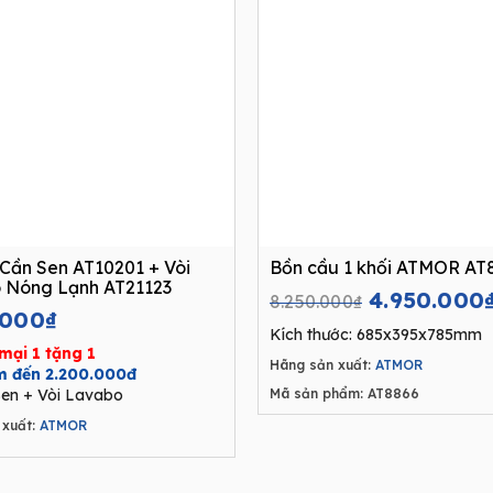
Cần Sen AT10201 + Vòi
Bồn cầu 1 khối ATMOR AT
 Nóng Lạnh AT21123
Original
4.950.000
8.250.000
₫
.000
₫
price
Kích thước: 685x395x785mm
was:
mại 1 tặng 1
Hãng sản xuất:
ATMOR
8.250.000₫
ệm đến 2.200.000đ
en + Vòi Lavabo
Mã sản phẩm: AT8866
xuất:
ATMOR