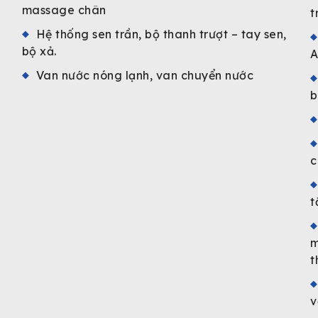
massage chân
t
Hệ thống sen trần, bộ thanh trượt – tay sen,
bộ xả.
A
Van nước nóng lạnh, van chuyển nước
b
c
t
m
t
v