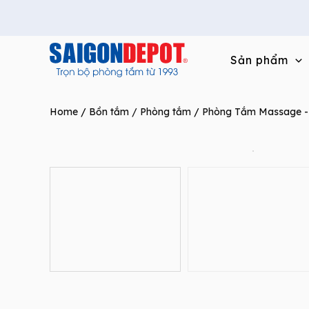
Skip
to
content
Sản phẩm
Home
/
Bồn tắm / Phòng tắm
/
Phòng Tắm Massage -