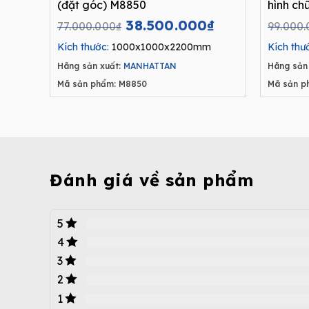
(đặt góc) M8850
hình ch
Original
Current
38.500.000
₫
77.000.000
₫
99.000
price
price
Kích thước:
1000x1000x2200mm
Kích thư
was:
is:
Hãng sản xuất:
MANHATTAN
Hãng sản 
77.000.000₫.
38.500.000₫.
Mã sản phẩm: M8850
Mã sản p
Đánh giá về sản phẩm
5
4
3
2
1