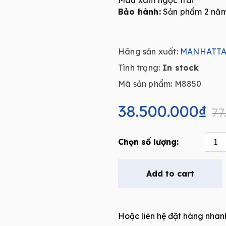
Màu xám ngọc trai
Bảo hành:
Sản phẩm 2 năm 
Hãng sản xuất:
MANHATT
Tình trạng:
In stock
Mã sản phẩm: M8850
Original
Current
price
price
38.500.000
₫
77
was:
is:
77.000.000₫.
38.500.000₫.
Phòng
tắm
xông
Add to cart
hơi
-
massage
Hoặc liên hệ đặt hàng nhan
(đặt