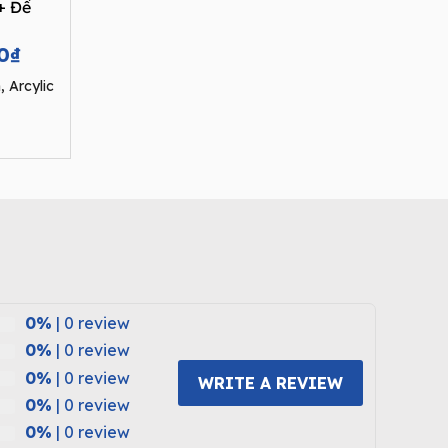
+ Đế
Current
0
₫
price
 Arcylic
is:
0₫.
12.870.000₫.
0%
| 0 review
0%
| 0 review
0%
| 0 review
WRITE A REVIEW
0%
| 0 review
0%
| 0 review