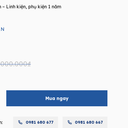
– Linh kiện, phụ kiện 1 năm
AN
.000.000
₫
Mua ngay
h:
0981 680 677
0981 680 667