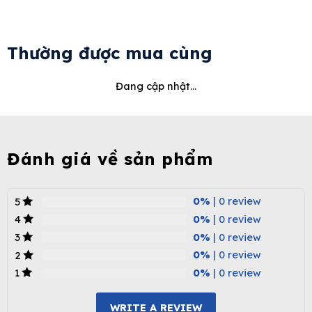
Thường được mua cùng
Đang cập nhật...
Đánh giá về sản phẩm
0%
| 0 review
5
0%
| 0 review
4
0%
| 0 review
3
0%
| 0 review
2
0%
| 0 review
1
WRITE A REVIEW