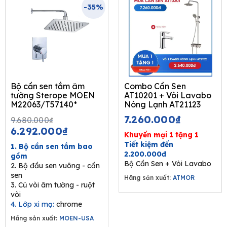
-35%
Bộ cần sen tắm âm
Combo Cần Sen
tường Sterope MOEN
AT10201 + Vòi Lavabo
M22063/T57140*
Nóng Lạnh AT21123
Original
Current
7.260.000
₫
9.680.000
₫
price
price
6.292.000
₫
Khuyến mại 1 tặng 1
was:
is:
Tiết kiệm đến
1. Bộ cần sen tắm bao
9.680.000₫.
6.292.000₫.
2.200.000đ
gồm
Bộ Cần Sen + Vòi Lavabo
2. Bộ đầu sen vuông - cần
sen
Hãng sản xuất:
ATMOR
3. Củ vòi âm tường - ruột
vòi
4. Lớp xi mạ:
chrome
Hãng sản xuất:
MOEN-USA