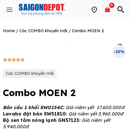
Skip
Main
to
Menu
content
Home
/
Các COMBO khuyến mãi
/ Combo MOEN 2
e
-25%
5/5





Các COMBO khuyến mãi
Combo MOEN 2
Bồn cầu 1 khối SW0154C:
Giá niêm yết 17.600.000đ
Lavabo đặt bàn SW51810:
Giá niêm yết 3.960.000đ
Bộ sen tắm nóng lạnh GN57123:
Giá niêm yết
5.940.000đ