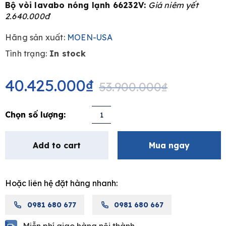
Bộ vòi lavabo nóng lạnh 66232V:
Giá niêm yết
2.640.000đ
Hãng sản xuất:
MOEN-USA
Tình trạng:
In stock
e
Original
Current
price
price
40.425.000
₫
53.900.000
₫
was:
is:
53.900.000₫.
40.425.000₫.
Combo
MOEN
2
Add to cart
Mua ngay
quantity
Hoặc liên hệ đặt hàng nhanh:
0981 680 677
0981 680 667
Miễn phí giao hàng nội thành