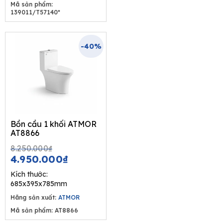
Mã sản phẩm:
139011/T57140*
-40%
Bồn cầu 1 khối ATMOR
AT8866
Original
Current
8.250.000
₫
price
price
4.950.000
₫
was:
is:
Kích thước:
8.250.000₫.
4.950.000₫.
685x395x785mm
Hãng sản xuất:
ATMOR
Mã sản phẩm: AT8866