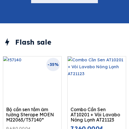
Flash sale
-35%
Bộ cần sen tắm âm
Combo Cần Sen
tường Sterope MOEN
AT10201 + Vòi Lavabo
M22063/T57140*
Nóng Lạnh AT21123
Original
Current
7.260.000
₫
9.680.000
₫