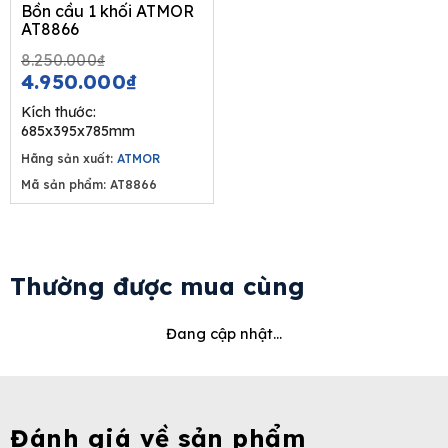
Bồn cầu 1 khối ATMOR
AT8866
Original
Current
8.250.000
₫
price
price
4.950.000
₫
was:
is:
Kích thước:
8.250.000₫.
4.950.000₫.
685x395x785mm
Hãng sản xuất:
ATMOR
Mã sản phẩm: AT8866
Thường được mua cùng
Đang cập nhật...
Đánh giá về sản phẩm