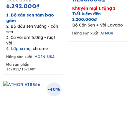
price
price
6.292.000
₫
Khuyến mại 1 tặng 1
was:
is:
Tiết kiệm đến
1. Bộ cần sen tắm bao
9.680.000₫.
6.292.000₫.
2.200.000đ
gồm
Bộ Cần Sen + Vòi Lavabo
2. Bộ đầu sen vuông - cần
sen
Hãng sản xuất:
ATMOR
3. Củ vòi âm tường - ruột
vòi
4. Lớp xi mạ:
chrome
Hãng sản xuất:
MOEN-USA
Mã sản phẩm:
139011/T57140*
-40%