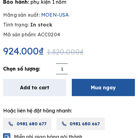
Bảo hành:
phụ kiện 1 năm
Hãng sản xuất:
MOEN-USA
Tình trạng:
In stock
e
Mã sản phẩm: ACC0204
Original
Current
price
price
924.000
₫
1.320.000
₫
was:
is:
1.320.000₫.
924.000₫.
Cọ
bồn
cầu
Add to cart
Mua ngay
MOEN
ACC0204
quantity
Hoặc liên hệ đặt hàng nhanh:
0981 680 677
0981 680 667
Miễn phí giao hàng nội thành