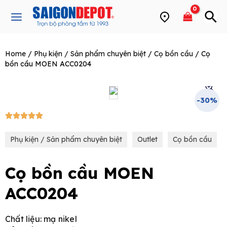
Skip
Main
to
Menu
content
Home
/
Phụ kiện / Sản phẩm chuyên biệt
/
Cọ bồn cầu
/ Cọ
e
bồn cầu MOEN ACC0204
-30%
5/5





Phụ kiện / Sản phẩm chuyên biệt
Outlet
Cọ bồn cầu
Cọ bồn cầu MOEN
ACC0204
Chất liệu: mạ nikel