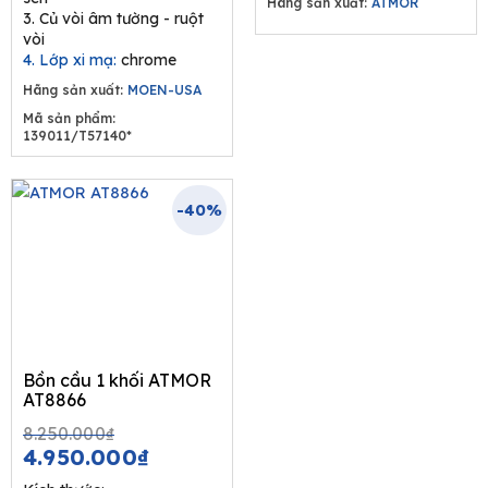
Hãng sản xuất:
ATMOR
3. Củ vòi âm tường - ruột
vòi
4. Lớp xi mạ:
chrome
Hãng sản xuất:
MOEN-USA
Mã sản phẩm:
139011/T57140*
-40%
Bồn cầu 1 khối ATMOR
AT8866
Original
Current
8.250.000
₫
price
price
4.950.000
₫
was:
is: