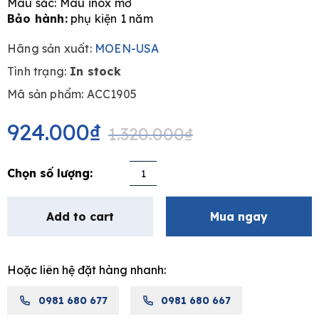
Màu sắc: Màu inox mờ
Bảo hành:
phụ kiện 1 năm
Hãng sản xuất:
MOEN-USA
Tình trạng:
In stock
e
Mã sản phẩm: ACC1905
Original
Current
price
price
924.000
₫
1.320.000
₫
was:
is:
1.320.000₫.
924.000₫.
Cọ
bồn
cầu
Add to cart
Mua ngay
MOEN
ACC1905
quantity
Hoặc liên hệ đặt hàng nhanh:
0981 680 677
0981 680 667