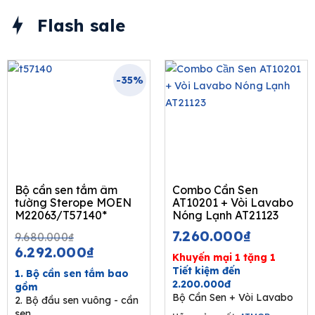
Flash sale
-35%
Bộ cần sen tắm âm
Combo Cần Sen
tường Sterope MOEN
AT10201 + Vòi Lavabo
M22063/T57140*
Nóng Lạnh AT21123
Original
Current
7.260.000
₫
9.680.000
₫
price
price
6.292.000
₫
Khuyến mại 1 tặng 1
was:
is:
Tiết kiệm đến
1. Bộ cần sen tắm bao
9.680.000₫.
6.292.000₫.
2.200.000đ
gồm
Bộ Cần Sen + Vòi Lavabo
2. Bộ đầu sen vuông - cần
sen