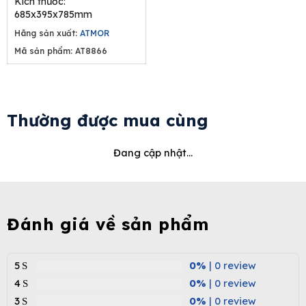
Kích thước:
8.250.000₫.
4.950.000₫.
685x395x785mm
Hãng sản xuất:
ATMOR
Mã sản phẩm: AT8866
Thường được mua cùng
Đang cập nhật...
Đánh giá về sản phẩm
5
0%
| 0 review
4
0%
| 0 review
3
0%
| 0 review