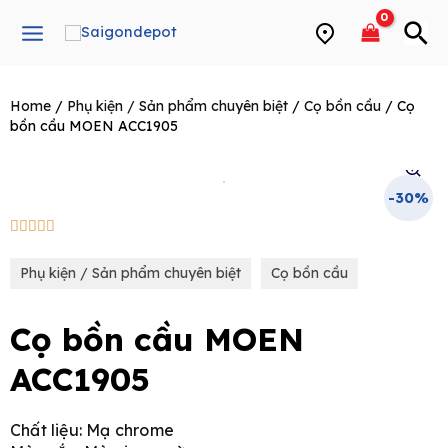
Skip
Main
to
Menu
content
Home
/
Phụ kiện / Sản phẩm chuyên biệt
/
Cọ bồn cầu
/ Cọ
e
bồn cầu MOEN ACC1905
-30%
5/5





Phụ kiện / Sản phẩm chuyên biệt
Cọ bồn cầu
Cọ bồn cầu MOEN
ACC1905
Chất liệu: Mạ chrome