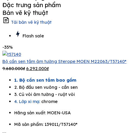
Đặc trưng sản phẩm
Bản vẽ kỹ thuật
Tải bản vẽ kỹ thuật
Flash sale
-35%
Bộ cần sen tắm âm tường Sterope MOEN M22063/T57140*
9.680.000
₫
6.292.000
₫
1. Bộ cần sen tắm bao gồm
2. Bộ đầu sen vuông - cần sen
3. Củ vòi âm tường - ruột vòi
4. Lớp xi mạ:
chrome
Hãng sản xuất:
MOEN-USA
Mã sản phẩm: 139011/T57140*