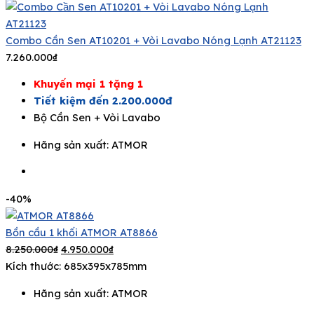
Combo Cần Sen AT10201 + Vòi Lavabo Nóng Lạnh AT21123
7.260.000
₫
Khuyến mại 1 tặng 1
Tiết kiệm đến 2.200.000đ
Bộ Cần Sen + Vòi Lavabo
Hãng sản xuất:
ATMOR
-40%
Bồn cầu 1 khối ATMOR AT8866
8.250.000
₫
4.950.000
₫
Kích thước: 685x395x785mm
Hãng sản xuất:
ATMOR