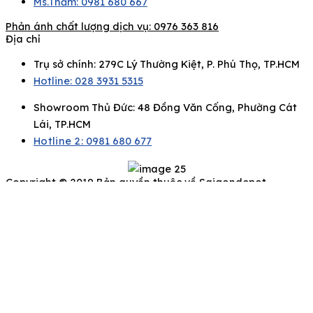
Ms.Thắm: 0981 680 667
Phản ánh chất lượng dịch vụ:
0976 363 816
Địa chỉ
Trụ sở chính: 279C Lý Thường Kiệt, P. Phú Thọ, TP.HCM
Hotline: 028 3931 5315
Showroom Thủ Đức: 48 Đồng Văn Cống, Phường Cát
Lái, TP.HCM
Hotline 2:
0981 680 677
Copyright © 2019 Bản quyền thuộc về Saigondepot
Để lại thông tin của bạn, chúng tôi sẽ liên hệ
ngay