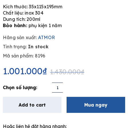
Kích thước: 35x115x195mm
Chất liệu: inox 304
Dung tích: 200ml
Bảo hành:
phụ kiện 1 năm
e
Hãng sản xuất:
ATMOR
Tình trạng:
In stock
Mã sản phẩm: 8196
Original
Current
price
price
1.001.000
₫
1.430.000
₫
was:
is:
1.430.000₫.
1.001.000₫.
Bình
xà
phòng
Add to cart
Mua ngay
ATMOR
8196
quantity
Hoặc liên hệ đặt hàng nhanh: