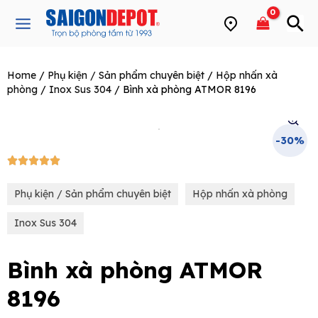
Skip
Main
to
Menu
content
Home
/
Phụ kiện / Sản phẩm chuyên biệt
/
Hộp nhấn xà
e
phòng
/
Inox Sus 304
/ Bình xà phòng ATMOR 8196
-30%
5/5





Phụ kiện / Sản phẩm chuyên biệt
Hộp nhấn xà phòng
Inox Sus 304
Bình xà phòng ATMOR
8196