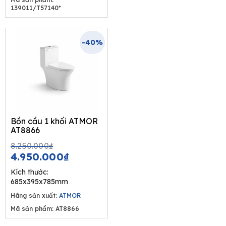
139011/T57140*
-40%
Bồn cầu 1 khối ATMOR
AT8866
Original
Current
8.250.000
₫
price
price
4.950.000
₫
was:
is:
Kích thước:
8.250.000₫.
4.950.000₫.
685x395x785mm
Hãng sản xuất:
ATMOR
Mã sản phẩm: AT8866