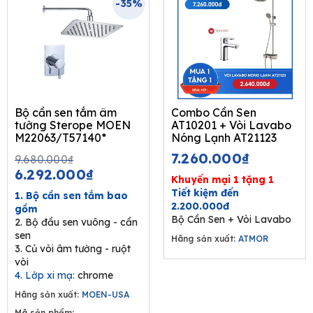
-35%
Bộ cần sen tắm âm
Combo Cần Sen
tường Sterope MOEN
AT10201 + Vòi Lavabo
M22063/T57140*
Nóng Lạnh AT21123
Original
Current
7.260.000
₫
9.680.000
₫
price
price
6.292.000
₫
Khuyến mại 1 tặng 1
was:
is:
Tiết kiệm đến
1. Bộ cần sen tắm bao
9.680.000₫.
6.292.000₫.
2.200.000đ
gồm
Bộ Cần Sen + Vòi Lavabo
2. Bộ đầu sen vuông - cần
sen
Hãng sản xuất:
ATMOR
3. Củ vòi âm tường - ruột
vòi
4. Lớp xi mạ:
chrome
Hãng sản xuất:
MOEN-USA
Mã sản phẩm: