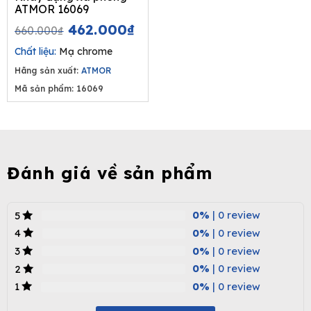
ATMOR 16069
Original
Current
462.000
₫
660.000
₫
price
price
Chất liệu:
Mạ chrome
was:
is:
Hãng sản xuất:
ATMOR
660.000₫.
462.000₫.
Mã sản phẩm: 16069
Đánh giá về sản phẩm
0%
| 0 review
5
0%
| 0 review
4
0%
| 0 review
3
0%
| 0 review
2
0%
| 0 review
1