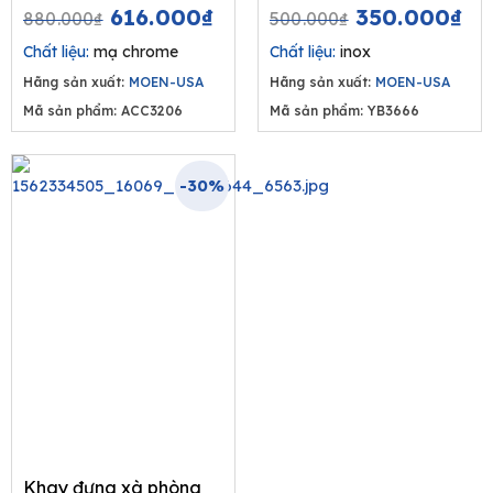
Original
Current
Original
Cu
616.000
₫
350.000
₫
880.000
₫
500.000
₫
price
price
price
pr
Chất liệu:
mạ chrome
Chất liệu:
inox
was:
is:
was:
is:
Hãng sản xuất:
MOEN-USA
Hãng sản xuất:
MOEN-USA
880.000₫.
616.000₫.
500.000₫.
35
Mã sản phẩm: ACC3206
Mã sản phẩm: YB3666
-30%
Khay đựng xà phòng