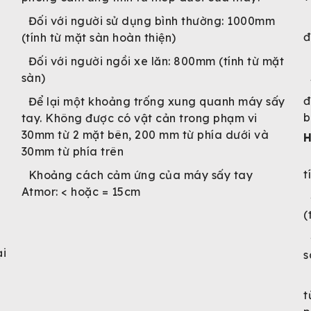
Đối với người sử dụng bình thường: 1000mm
đ
(tính từ mặt sàn hoàn thiện)
Đối với người ngồi xe lăn: 800mm (tính từ mặt
sàn)
đ
Để lại một khoảng trống xung quanh máy sấy
b
tay. Không được có vật cản trong phạm vi
30mm từ 2 mặt bên, 200 mm từ phía dưới và
H
30mm từ phía trên
t
Khoảng cách cảm ứng của máy sấy tay
Atmor: < hoặc = 15cm
(
ại
s
t