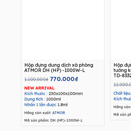
Hộp đựng dung dịch xà phòng
Hộp đựn
ATMOR DH (HP) -1000W-L
tường k
TD-833
Original
Current
770.000
₫
1.100.000
₫
price
price
11.000.
NEW ARRIVAL
was:
is:
Chất liệu:
Kích thước :
230x100x100mm
1.100.000₫.
770.000₫.
Kích thư
Dung tích :
1000ml
Nhấn 1 lần được
1.8ml
Hãng sản 
Hãng sản xuất:
ATMOR
Mã sản p
Mã sản phẩm: DH (HP)-1000W-L