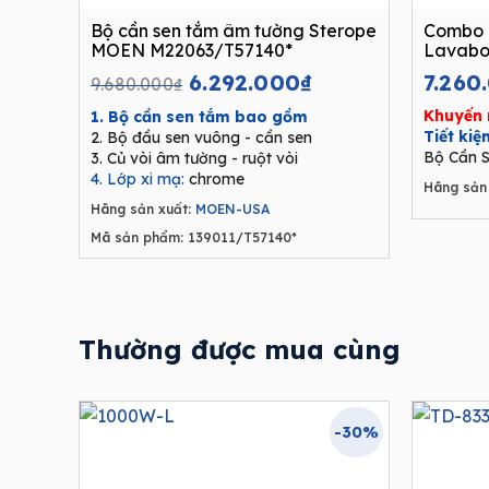
Bộ cần sen tắm âm tường Sterope
Combo 
MOEN M22063/T57140*
Lavabo
Original
Current
6.292.000
₫
7.260
9.680.000
₫
price
price
Khuyến 
1. Bộ cần sen tắm bao gồm
was:
is:
Tiết ki
2. Bộ đầu sen vuông - cần sen
9.680.000₫.
6.292.000₫.
Bộ Cần S
3. Củ vòi âm tường - ruột vòi
4. Lớp xi mạ:
chrome
Hãng sản 
Hãng sản xuất:
MOEN-USA
Mã sản phẩm: 139011/T57140*
Thường được mua cùng
-30%