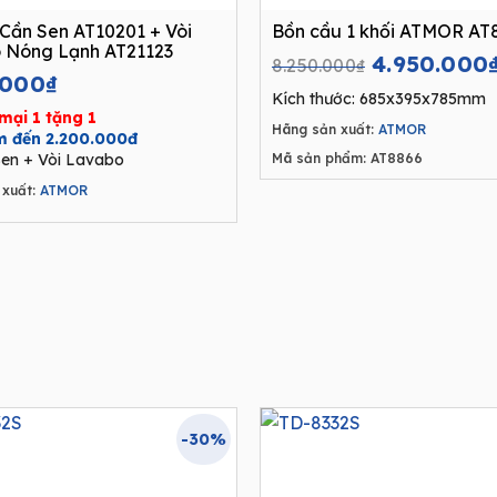
Cần Sen AT10201 + Vòi
Bồn cầu 1 khối ATMOR AT
 Nóng Lạnh AT21123
Original
4.950.000
8.250.000
₫
.000
₫
price
Kích thước: 685x395x785mm
was:
mại 1 tặng 1
Hãng sản xuất:
ATMOR
8.250.000₫
ệm đến 2.200.000đ
en + Vòi Lavabo
Mã sản phẩm: AT8866
xuất:
ATMOR
-30%