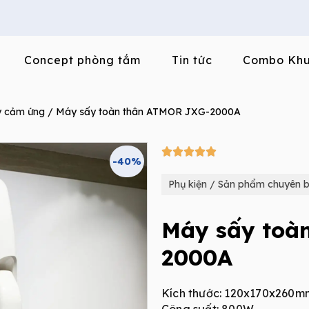
Concept phòng tắm
Tin tức
Combo Khu
y cảm ứng
/ Máy sấy toàn thân ATMOR JXG-2000A
5/5





-40%
Phụ kiện / Sản phẩm chuyên b
Máy sấy toà
2000A
Kích thước: 120x170x260m