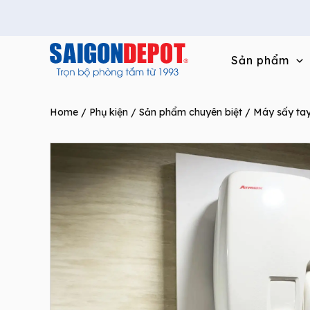
Skip
to
content
Sản phẩm
Home
/
Phụ kiện / Sản phẩm chuyên biệt
/
Máy sấy ta