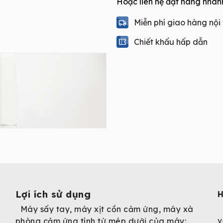
Hoặc liên hệ đặt hàng nhan
2000A
quantity
Miễn phí giao hàng nội
Chiết khấu hấp dẫn
Lợi ích sử dụng
H
Máy sấy tay, máy xịt cồn cảm ứng, máy xà
v
phòng cảm ứng tính từ mép dưới của máy: