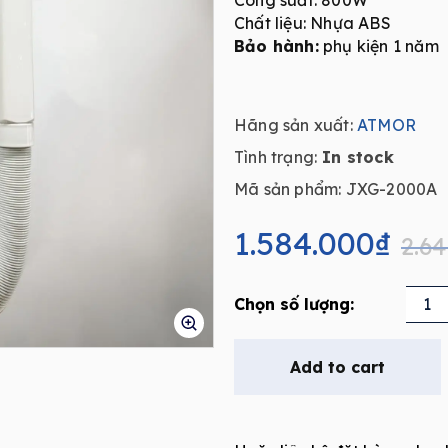
Công suất: 800W
Chất liệu: Nhựa ABS
Bảo hành:
phụ kiện 1 năm
Hãng sản xuất:
ATMOR
Tình trạng:
In stock
Mã sản phẩm: JXG-2000A
Original
Current
price
price
1.584.000
₫
2.6
was:
is:
2.640.000₫.
1.584.000₫.
Máy
sấy
toàn
Add to cart
thân
ATMOR
JXG-