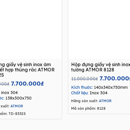
g giấy vệ sinh inox âm
Hộp đựng giấy vệ sinh ino
ết hợp thùng rác ATMOR
tường ATMOR 8128
2S
Original
7.700.000
11.000.000
₫
Original
Current
7.700.000
₫
price
000
₫
Kích thước:
140x340x750mm
price
price
was:
inox 304
Chất liệu:
Inox 304
was:
is:
11.000.00
ớc:
138x300x750
11.000.000₫.
7.700.000₫.
Hãng sản xuất:
ATMOR
xuất:
ATMOR
Mã sản phẩm: 8128
hẩm: TD-8332S