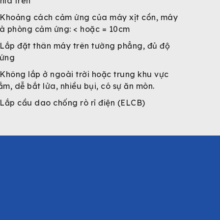
hía trên
Khoảng cách cảm ứng của máy xịt cồn, máy
à phòng cảm ứng: < hoặc = 10cm
Lắp đặt thân máy trên tường phẳng, đủ độ
ứng
Không lắp ở ngoài trời hoặc trung khu vực
ắm, dễ bắt lửa, nhiều bụi, có sự ăn mòn.
Lắp cầu dao chống rò rỉ điện (ELCB)