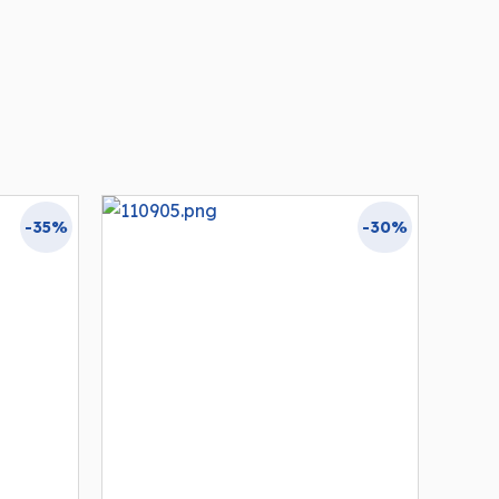
-35%
-30%