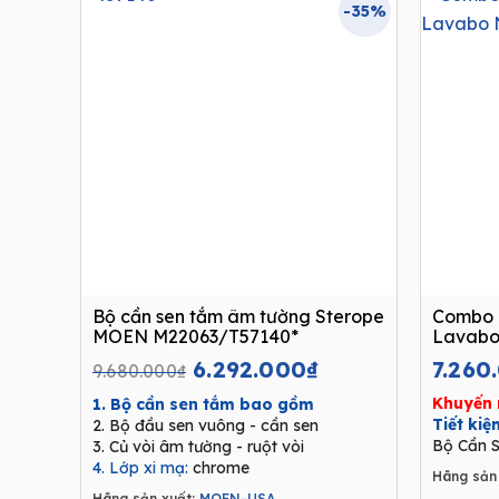
-35%
Bộ cần sen tắm âm tường Sterope
Combo 
MOEN M22063/T57140*
Lavabo
Original
Current
6.292.000
₫
7.260
9.680.000
₫
price
price
Khuyến 
1. Bộ cần sen tắm bao gồm
was:
is:
Tiết ki
2. Bộ đầu sen vuông - cần sen
9.680.000₫.
6.292.000₫.
Bộ Cần S
3. Củ vòi âm tường - ruột vòi
4. Lớp xi mạ:
chrome
Hãng sản 
Hãng sản xuất:
MOEN-USA