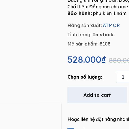
Đường kính ống thoát: D60
Chất liệu: Đồng mạ chrome
Bảo hành:
phụ kiện 1 năm
Hãng sản xuất:
ATMOR
Tình trạng:
In stock
Mã sản phẩm: 8108
Original
Current
price
price
528.000
₫
880.0
was:
is:
880.000₫.
528.000₫.
Phễu
Thoát
Sàn
Add to cart
Bằng
Đồng
ATMOR
Hoặc liên hệ đặt hàng nhan
8108
quantity