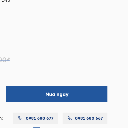
, D90
00
₫
Mua ngay
h:
0981 680 677
0981 680 667