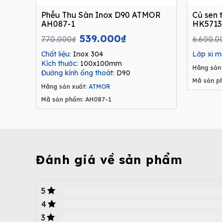
Phễu Thu Sàn Inox D90 ATMOR
Củ sen
AH087-1
HK5713
Original
Current
539.000
₫
770.000
₫
6.600.0
price
price
Chất liệu:
Inox 304
Lớp xi m
was:
is:
Kích thước:
100x100mm
Hãng sản 
770.000₫.
539.000₫.
Đường kính ống thoát:
D90
Mã sản p
Hãng sản xuất:
ATMOR
Mã sản phẩm: AH087-1
Đánh giá về sản phẩm
5
4
3