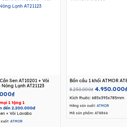
Cần Sen AT10201 + Vòi
Bồn cầu 1 khối ATMOR AT
 Nóng Lạnh AT21123
Original
4.950.000
8.250.000
₫
.000
₫
price
Kích thước: 685x395x785mm
was:
mại 1 tặng 1
Hãng sản xuất:
ATMOR
8.250.000₫
ệm đến 2.200.000đ
en + Vòi Lavabo
Mã sản phẩm: AT8866
xuất:
ATMOR