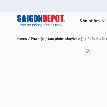
Skip
to
content
Sản phẩm
Home
/
Phụ kiện / Sản phẩm chuyên biệt
/
Phễu thoát 