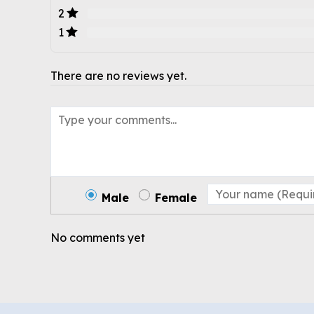
2
1
There are no reviews yet.
Male
Female
No comments yet