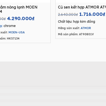
 tắm nóng lạnh MOEN
Củ sen kết hợp ATMOR AT
4
Original
1.716.000
₫
2.640.000
₫
Original
Current
4.290.000
₫
price
00
₫
Chất liệu: hợp kim đồng
price
price
was:
ạ:
chrome
was:
is:
Hãng sản xuất:
ATMOR
2.640.000₫
xuất:
MOEN-USA
6.600.000₫.
4.290.000₫.
Mã sản phẩm: AT90801V
hẩm: HK57134