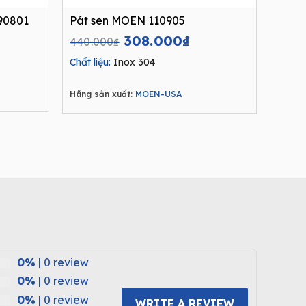
90801
Pát sen MOEN 110905
Current
Original
Current
308.000
₫
440.000
₫
price
price
price
Chất liệu:
Inox 304
is:
was:
is:
.
1.716.000₫.
440.000₫.
308.000₫.
Hãng sản xuất:
MOEN-USA
0%
| 0 review
0%
| 0 review
0%
| 0 review
WRITE A REVIEW