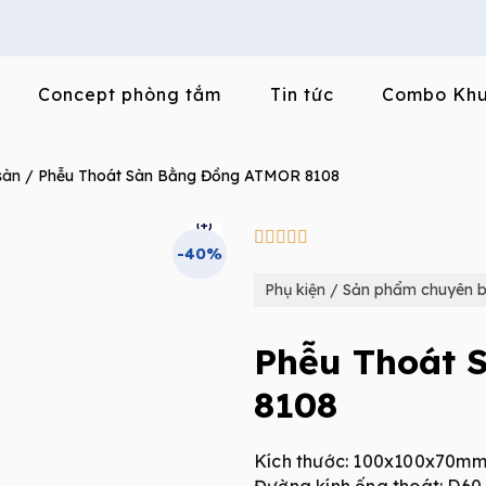
Concept phòng tắm
Tin tức
Combo Khu
sàn
/ Phễu Thoát Sàn Bằng Đồng ATMOR 8108
5/5





-40%
Phụ kiện / Sản phẩm chuyên b
Phễu Thoát 
8108
Kích thước: 100x100x70mm