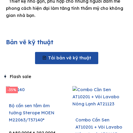
Thiết kệ nhỏ gọn, phù hợp cho những người đam mê
phong cách hiện đại làm tăng tính thẩm mỹ cho không
gian nhà bạn.
Bản vẽ kỹ thuật
Tải bản vẽ kỹ thuật
Flash sale
-35%
Bộ cần sen tắm âm
tường Sterope MOEN
M22063/T57140*
Combo Cần Sen
AT10201 + Vòi Lavabo
Original
Current
9.680.000
₫
6.292.000
₫