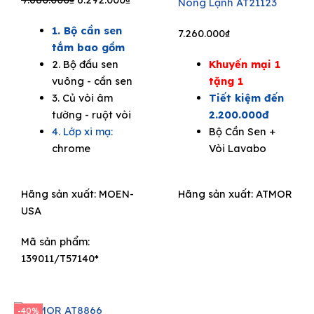
Nóng Lạnh AT21123
price
price
1. Bộ cần sen
was:
is:
7.260.000
₫
tắm bao gồm
9.680.000₫.
6.292.000₫.
2. Bộ đầu sen
Khuyến mại 1
vuông - cần sen
tặng 1
3. Củ vòi âm
Tiết kiệm đến
tường - ruột vòi
2.200.000đ
4. Lớp xi mạ:
Bộ Cần Sen +
chrome
Vòi Lavabo
Hãng sản xuất:
MOEN-
Hãng sản xuất:
ATMOR
USA
Mã sản phẩm:
139011/T57140*
-40%