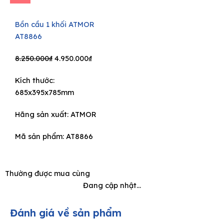
Bồn cầu 1 khối ATMOR
AT8866
Original
Current
8.250.000
₫
4.950.000
₫
price
price
Kích thước:
was:
is:
685x395x785mm
8.250.000₫.
4.950.000₫.
Hãng sản xuất:
ATMOR
Mã sản phẩm: AT8866
Thường được mua cùng
Đang cập nhật...
Đánh giá về sản phẩm