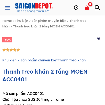
Skip
Main
to
Menu
content
Home
/
Phụ kiện / Sản phẩm chuyên biệt
/
Thanh treo
khăn
/ Thanh treo khăn 2 tầng MOEN ACC0401
e
-50%
5/5





Phụ kiện / Sản phẩm chuyên biệt
Thanh treo khăn
Thanh treo khăn 2 tầng MOEN
ACC0401
Mã sản phẩm ACC0401
Chất liệu Inox SUS 304 mạ chrome