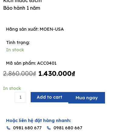
Kích thước 65cm
Bảo hành 1 năm
Hãng sản xuất:
MOEN-USA
e
Tình trạng:
In stock
Mã sản phẩm: ACC0401
Original
Current
2.860.000
₫
1.430.000
₫
price
price
was:
is:
Thanh
In stock
2.860.000₫.
1.430.000₫.
treo
Add to cart
Mua ngay
khăn
2
tầng
Hoặc liên hệ đặt hàng nhanh:
MOEN
0981 680 677
0981 680 667
ACC0401