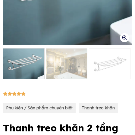
e
5/5





Phụ kiện / Sản phẩm chuyên biệt
Thanh treo khăn
Thanh treo khăn 2 tầng