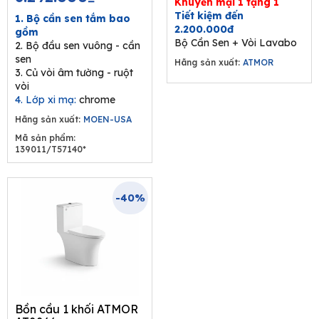
Khuyến mại 1 tặng 1
was:
is:
Tiết kiệm đến
1. Bộ cần sen tắm bao
9.680.000₫.
6.292.000₫.
2.200.000đ
gồm
Bộ Cần Sen + Vòi Lavabo
2. Bộ đầu sen vuông - cần
sen
Hãng sản xuất:
ATMOR
3. Củ vòi âm tường - ruột
vòi
4. Lớp xi mạ:
chrome
Hãng sản xuất:
MOEN-USA
Mã sản phẩm:
139011/T57140*
-40%
Bồn cầu 1 khối ATMOR