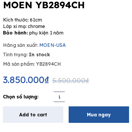
MOEN YB2894CH
Kích thước: 61cm
Lớp xi mạ: chrome
Bảo hành:
phụ kiện 1 năm
Hãng sản xuất:
MOEN-USA
Tình trạng:
In stock
Mã sản phẩm: YB2894CH
Original
Current
price
price
3.850.000
₫
5.500.000
₫
was:
is:
5.500.000₫.
3.850.000₫.
Thanh
treo
khăn
Add to cart
Mua ngay
2
tầng
MOEN