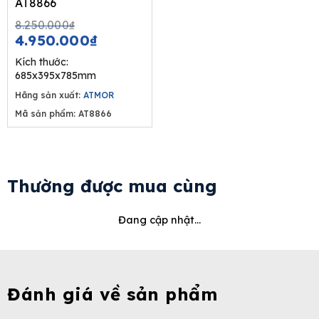
AT8866
Original
Current
8.250.000
₫
price
price
4.950.000
₫
was:
is:
Kích thước:
8.250.000₫.
4.950.000₫.
685x395x785mm
Hãng sản xuất:
ATMOR
Mã sản phẩm: AT8866
Thường được mua cùng
Đang cập nhật...
Đánh giá về sản phẩm