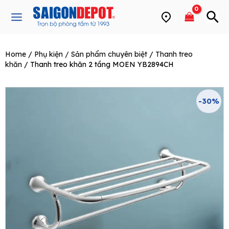
Skip
Main
to
Menu
content
Home
/
Phụ kiện / Sản phẩm chuyên biệt
/
Thanh treo
e
khăn
/ Thanh treo khăn 2 tầng MOEN YB2894CH
-30%