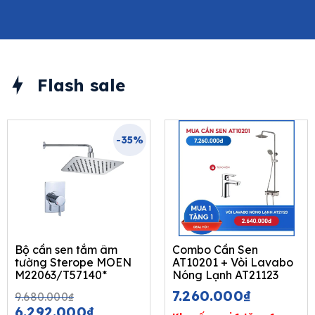
Flash sale
-35%
Bộ cần sen tắm âm
Combo Cần Sen
tường Sterope MOEN
AT10201 + Vòi Lavabo
M22063/T57140*
Nóng Lạnh AT21123
Original
Current
7.260.000
₫
9.680.000
₫
price
price
6.292.000
₫