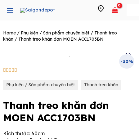
Skip
Main
to
Menu
content
Home
/
Phụ kiện / Sản phẩm chuyên biệt
/
Thanh treo
e
khăn
/ Thanh treo khăn đơn MOEN ACC1703BN
-30%
5/5





Phụ kiện / Sản phẩm chuyên biệt
Thanh treo khăn
Thanh treo khăn đơn
MOEN ACC1703BN
Kích thước: 60cm