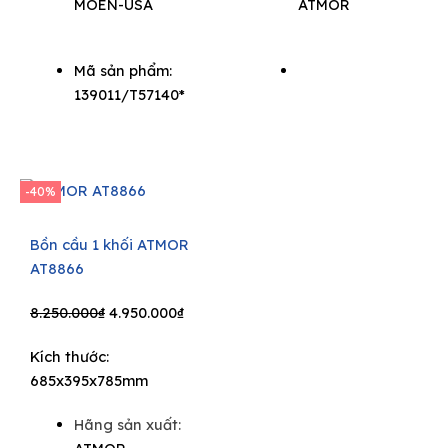
MOEN-USA
ATMOR
Mã sản phẩm:
139011/T57140*
-40%
Bồn cầu 1 khối ATMOR
AT8866
Original
Current
8.250.000
₫
4.950.000
₫
price
price
Kích thước:
was:
is:
685x395x785mm
8.250.000₫.
4.950.000₫.
Hãng sản xuất: