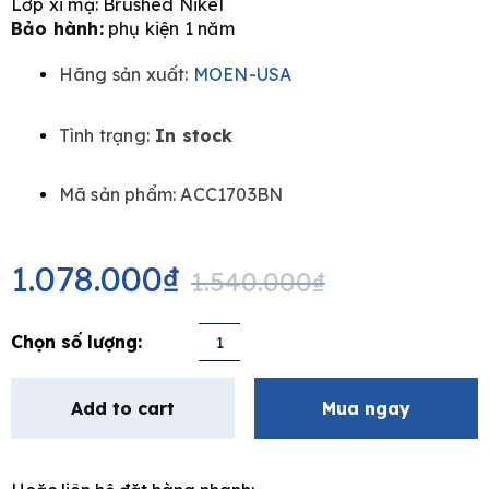
Lớp xi mạ: Brushed Nikel
Bảo hành:
phụ kiện 1 năm
Hãng sản xuất:
MOEN-USA
e
Tình trạng:
In stock
Mã sản phẩm: ACC1703BN
Original
Current
price
price
1.078.000
₫
1.540.000
₫
was:
is:
1.540.000₫.
1.078.000₫.
Thanh
treo
khăn
Add to cart
Mua ngay
đơn
MOEN
ACC1703BN