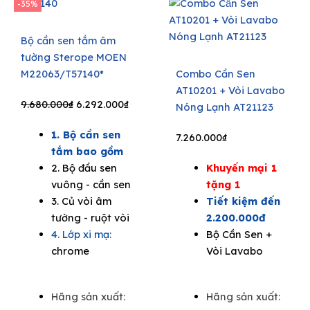
-35%
Bộ cần sen tắm âm
tường Sterope MOEN
M22063/T57140*
Combo Cần Sen
AT10201 + Vòi Lavabo
Original
Current
9.680.000
₫
6.292.000
₫
Nóng Lạnh AT21123
price
price
1. Bộ cần sen
was:
is:
7.260.000
₫
tắm bao gồm
9.680.000₫.
6.292.000₫.
2. Bộ đầu sen
Khuyến mại 1
vuông - cần sen
tặng 1
3. Củ vòi âm
Tiết kiệm đến
tường - ruột vòi
2.200.000đ
4. Lớp xi mạ:
Bộ Cần Sen +
chrome
Vòi Lavabo
Hãng sản xuất:
Hãng sản xuất: