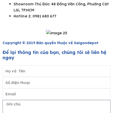
Showroom Thủ Đức: 48 Đồng Văn Cống, Phường Cát
Lái, TP.HCM
Hotline 2:
0981 680 677
Copyright © 2019 Bản quyền thuộc về Saigondepot
Để lại thông tin của bạn, chúng tôi sẽ liên hệ
ngay
Họ
và
Số
Tên
điện
Email
thoại
Ghi
chú