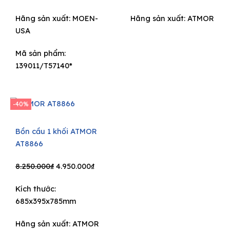
Hãng sản xuất:
MOEN-
Hãng sản xuất:
ATMOR
USA
Mã sản phẩm:
139011/T57140*
-40%
Bồn cầu 1 khối ATMOR
AT8866
Original
Current
8.250.000
₫
4.950.000
₫
price
price
Kích thước:
was:
is:
685x395x785mm
8.250.000₫.
4.950.000₫.
Hãng sản xuất:
ATMOR