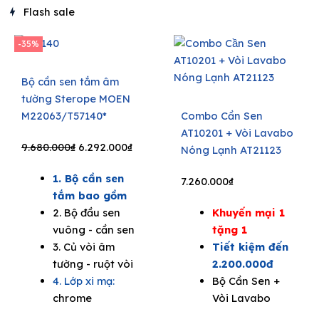
Flash sale
-35%
Bộ cần sen tắm âm
tường Sterope MOEN
M22063/T57140*
Combo Cần Sen
AT10201 + Vòi Lavabo
Original
Current
9.680.000
₫
6.292.000
₫
Nóng Lạnh AT21123
price
price
1. Bộ cần sen
was:
is:
7.260.000
₫
tắm bao gồm
9.680.000₫.
6.292.000₫.
2. Bộ đầu sen
Khuyến mại 1
vuông - cần sen
tặng 1
3. Củ vòi âm
Tiết kiệm đến
tường - ruột vòi
2.200.000đ
4. Lớp xi mạ:
Bộ Cần Sen +
chrome
Vòi Lavabo