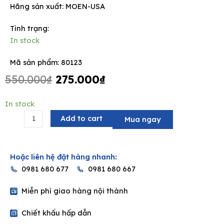
Hãng sản xuất:
MOEN-USA
Tình trạng:
In stock
e
Mã sản phẩm: 80123
Original
Current
550.000
₫
275.000
₫
price
price
was:
is:
Vòng
In stock
550.000₫.
275.000₫.
treo
Add to cart
Mua ngay
khăn
MOEN
80123
Hoặc liên hệ đặt hàng nhanh:
quantity
0981 680 677
0981 680 667
Miễn phí giao hàng nội thành
Chiết khấu hấp dẫn