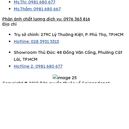
Ms.Thi: 0981 680 677
Ms.Thắm: 0981 680 667
Phản ánh chất lượng dịch vụ:
0976 363 816
Địa chỉ
Trụ sở chính: 279C Lý Thường Kiệt, P. Phú Thọ, TP.HCM
Hotline: 028 3931 5315
Showroom Thủ Đức: 48 Đồng Văn Cống, Phường Cát
Lái, TP.HCM
Hotline 2:
0981 680 677
Copyright © 2019 Bản quyền thuộc về Saigondepot
Để lại thông tin của bạn, chúng tôi sẽ liên hệ