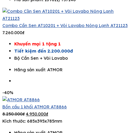
Combo Cần Sen AT10201 + Vòi Lavabo Nóng Lạnh AT21123
7.260.000
₫
Khuyến mại 1 tặng 1
Tiết kiệm đến 2.200.000đ
Bộ Cần Sen + Vòi Lavabo
Hãng sản xuất:
ATMOR
-40%
Bồn cầu 1 khối ATMOR AT8866
8.250.000
₫
4.950.000
₫
Kích thước: 685x395x785mm
Hãng sản xuất:
ATMOR