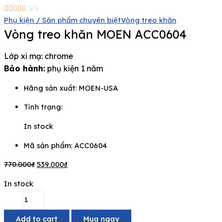





5/5
Phụ kiện / Sản phẩm chuyên biệt
Vòng treo khăn
Vòng treo khăn MOEN ACC0604
Lớp xi mạ: chrome
Bảo hành:
phụ kiện 1 năm
Hãng sản xuất:
MOEN-USA
Tình trạng:
In stock
Mã sản phẩm: ACC0604
770.000
₫
539.000
₫
In stock
Add to cart
Mua ngay