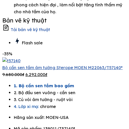
phong cách hiện đại , làm nổi bật tăng tính thẩm mỹ
cho nhà tắm của họ.
Bản vẽ kỹ thuật
Tải bản vẽ kỹ thuật
Flash sale
-35%
Bộ cần sen tắm âm tường Sterope MOEN M22063/T57140*
9.680.000
₫
6.292.000
₫
1. Bộ cần sen tắm bao gồm
2. Bộ đầu sen vuông - cần sen
3. Củ vòi âm tường - ruột vòi
4. Lớp xi mạ:
chrome
Hãng sản xuất:
MOEN-USA
Mã sản phẩm: 139011/T57140*